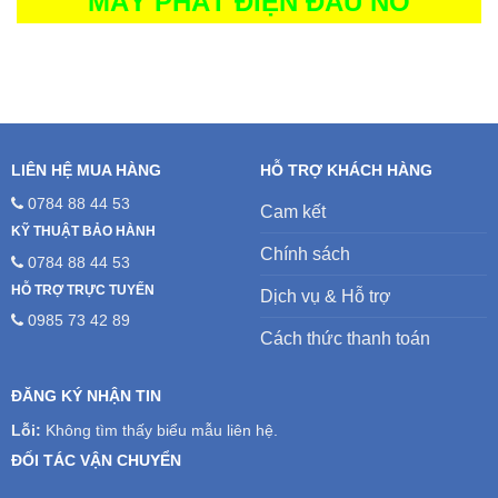
MÁY PHÁT ĐIỆN ĐẦU NỔ
LIÊN HỆ MUA HÀNG
HỖ TRỢ KHÁCH HÀNG
0784 88 44 53
Cam kết
KỸ THUẬT BẢO HÀNH
Chính sách
0784 88 44 53
HỖ TRỢ TRỰC TUYẾN
Dịch vụ & Hỗ trợ
0985 73 42 89
Cách thức thanh toán
ĐĂNG KÝ NHẬN TIN
Lỗi:
Không tìm thấy biểu mẫu liên hệ.
ĐỐI TÁC VẬN CHUYỂN