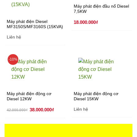
Máy phát điện đầu nổ Diesel
7,5KW
Máy phát điện Diesel
18.000.000
₫
MF3150S/MF3160S (15KVA)
Liên hệ
-10%
Máy phát điện động cơ
Máy phát điện động cơ
Diesel 12KW
Diesel 15KW
Giá
Giá
38.000.000
₫
Liên hệ
42.000.000
₫
gốc
hiện
là:
tại
42.000.000₫.
là:
38.000.000₫.