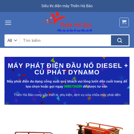
Skip
Siêu thị điện máy Thiên Hà Bảo
to
content
Tìm
kiếm:
MÁY PHÁT ĐIỆN ĐẦU NỔ DIESEL +
CỦ PHÁT DYNAMO
Máy phát điện đa dạng công suất quý khách vui lòng lướt đến cuối trang để
lựa chọn hoặc gọi ngay
0985734289
để được tư vấn
Thiên Hà Bảo cung cấp thiết bị, phụ kiện, dịch vụ sửa chữa máy phát điện