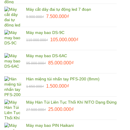
là:
tại
Máy cắt dây đai tự động led 7 đoạn
9.900.000₫.
là:
Giá
Giá
7.500.000
₫
9.900.000
₫
8.500.000₫.
gốc
hiện
là:
tại
Máy may bao DS-9C
9.900.000₫.
là:
Giá
Giá
105.000.000
₫
110.000.000
₫
7.500.000₫.
gốc
hiện
là:
tại
Máy may bao DS-6AC
110.000.000₫.
là:
Giá
Giá
85.000.000
₫
95.000.000
₫
105.000.000₫.
gốc
hiện
là:
tại
Hàn miệng túi nhấn tay PFS-200 (8mm)
95.000.000₫.
là:
Giá
Giá
1.500.000
₫
1.650.000
₫
85.000.000₫.
gốc
hiện
là:
tại
Máy Hàn Túi Liên Tục Thổi Khí NITO Dạng Đứng
1.650.000₫.
là:
Giá
Giá
25.000.000
₫
27.500.000
₫
1.500.000₫.
gốc
hiện
là:
tại
Máy may bao PIN Haikani
27.500.000₫.
là: