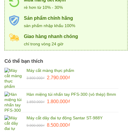
rẻ hơn từ 10% - 30%
Sản phẩm chính hãng
sản phẩm nhập khẩu 100%
Giao hàng nhanh chóng
chỉ trong vòng 24 giờ
Có thể bạn thích
Máy cắt màng thực phẩm
Giá
Giá
2.790.000
₫
3.800.000
₫
gốc
hiện
là:
tại
Hàn miệng túi nhấn tay PFS-300 (vỏ thép) 8mm
3.800.000₫.
là:
Giá
Giá
1.800.000
₫
2.790.000₫.
1.850.000
₫
gốc
hiện
là:
tại
Máy cắt dây đai tự động Santar ST-988Y
1.850.000₫.
là:
Giá
Giá
8.500.000
₫
9.900.000
₫
1.800.000₫.
gốc
hiện