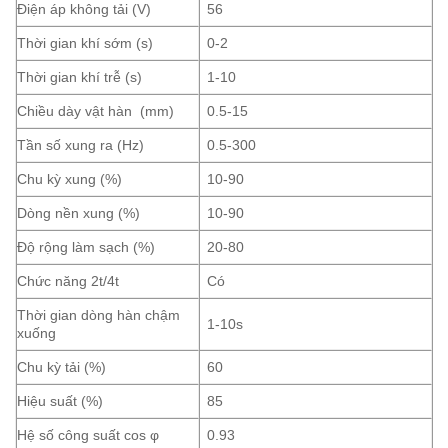
Điện áp không tải (V)
56
Thời gian khí sớm (s)
0-2
Thời gian khí trễ (s)
1-10
Chiều dày vật hàn (mm)
0.5-15
Tần số xung ra (Hz)
0.5-300
Chu kỳ xung (%)
10-90
Dòng nền xung (%)
10-90
Độ rộng làm sạch (%)
20-80
Chức năng 2t/4t
Có
Thời gian dòng hàn chậm
1-10s
xuống
Chu kỳ tải (%)
60
Hiệu suất (%)
85
Hệ số công suất cos φ
0.93