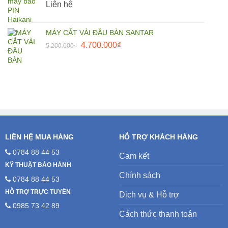
Liên hệ
25.000.000₫.
MÁY CẮT VẢI ĐẦU BÀN SANTAR
Giá
Giá
4.700.000
₫
5.200.000
₫
gốc
hiện
là:
tại
5.200.000₫.
là:
4.700.000₫.
LIÊN HỆ MUA HÀNG
HỖ TRỢ KHÁCH HÀNG
0784 88 44 53
Cam kết
KỸ THUẬT BẢO HÀNH
Chính sách
0784 88 44 53
HỖ TRỢ TRỰC TUYẾN
Dịch vụ & Hỗ trợ
0985 73 42 89
Cách thức thanh toán