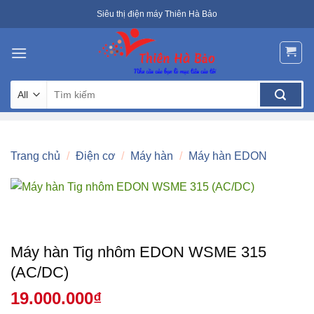
Skip
Siêu thị điện máy Thiên Hà Bảo
to
content
Tìm
kiếm:
Trang chủ
/
Điện cơ
/
Máy hàn
/
Máy hàn EDON
Máy hàn Tig nhôm EDON WSME 315
(AC/DC)
19.000.000
₫