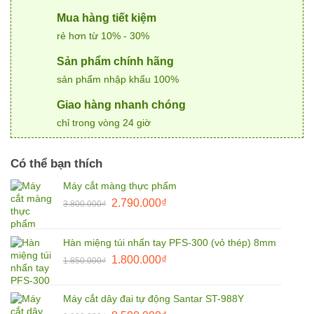
Mua hàng tiết kiệm
rẻ hơn từ 10% - 30%
Sản phẩm chính hãng
sản phẩm nhập khẩu 100%
Giao hàng nhanh chóng
chỉ trong vòng 24 giờ
Có thể bạn thích
Máy cắt màng thực phẩm
Giá
Giá
2.790.000
₫
3.800.000
₫
gốc
hiện
là:
tại
Hàn miệng túi nhấn tay PFS-300 (vỏ thép) 8mm
3.800.000₫.
là:
Giá
Giá
1.800.000
₫
2.790.000₫.
1.850.000
₫
gốc
hiện
là:
tại
Máy cắt dây đai tự động Santar ST-988Y
1.850.000₫.
là: