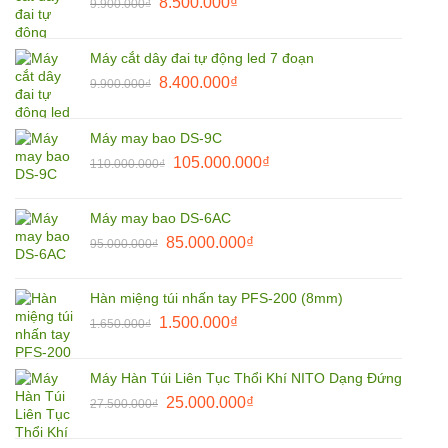
Giá
Giá
8.500.000
₫
9.900.000
₫
1.800.000₫.
gốc
hiện
là:
tại
Máy cắt dây đai tự động led 7 đoạn
9.900.000₫.
là:
Giá
Giá
8.400.000
₫
9.900.000
₫
8.500.000₫.
gốc
hiện
là:
tại
Máy may bao DS-9C
9.900.000₫.
là:
Giá
Giá
105.000.000
₫
110.000.000
₫
8.400.000₫.
gốc
hiện
là:
tại
Máy may bao DS-6AC
110.000.000₫.
là:
Giá
Giá
85.000.000
₫
95.000.000
₫
105.000.000₫.
gốc
hiện
là:
tại
Hàn miệng túi nhấn tay PFS-200 (8mm)
95.000.000₫.
là:
Giá
Giá
1.500.000
₫
1.650.000
₫
85.000.000₫.
gốc
hiện
là:
tại
Máy Hàn Túi Liên Tục Thổi Khí NITO Dạng Đứng
1.650.000₫.
là:
Giá
Giá
25.000.000
₫
27.500.000
₫
1.500.000₫.
gốc
hiện
là:
tại