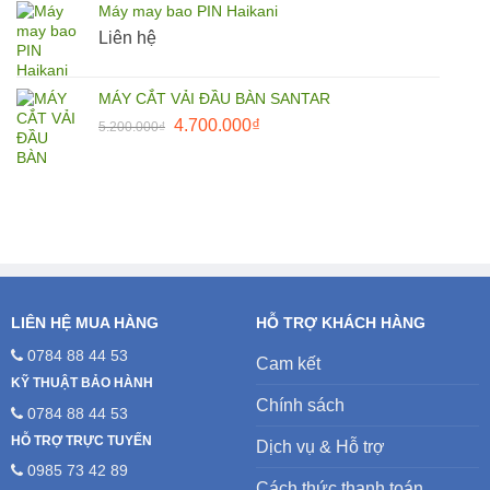
Máy may bao PIN Haikani
27.500.000₫.
là:
Liên hệ
25.000.000₫.
MÁY CẮT VẢI ĐẦU BÀN SANTAR
Giá
Giá
4.700.000
₫
5.200.000
₫
gốc
hiện
là:
tại
5.200.000₫.
là:
4.700.000₫.
LIÊN HỆ MUA HÀNG
HỖ TRỢ KHÁCH HÀNG
0784 88 44 53
Cam kết
KỸ THUẬT BẢO HÀNH
Chính sách
0784 88 44 53
HỖ TRỢ TRỰC TUYẾN
Dịch vụ & Hỗ trợ
0985 73 42 89
Cách thức thanh toán