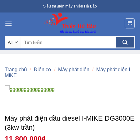
Skip
Siêu thị điện máy Thiên Hà Bảo
to
content
Tìm
kiếm:
Trang chủ
/
Điện cơ
/
Máy phát điện
/
Máy phát điện I-
MIKE
Máy phát điện dầu diesel I-MIKE DG3000E
(3kw trần)
11.800.000
₫