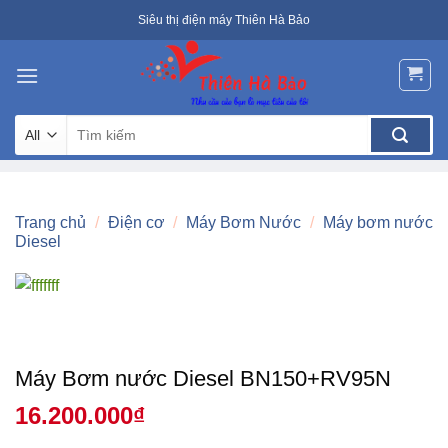
Skip
Siêu thị điện máy Thiên Hà Bảo
to
content
Tìm
kiếm:
Trang chủ
/
Điện cơ
/
Máy Bơm Nước
/
Máy bơm nước
Diesel
Máy Bơm nước Diesel BN150+RV95N
16.200.000
₫