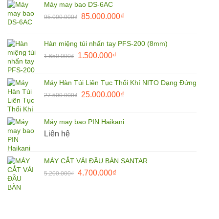
Máy may bao DS-6AC
110.000.000₫.
là:
Giá
Giá
85.000.000
₫
95.000.000
₫
105.000.000₫.
gốc
hiện
là:
tại
Hàn miệng túi nhấn tay PFS-200 (8mm)
95.000.000₫.
là:
Giá
Giá
1.500.000
₫
1.650.000
₫
85.000.000₫.
gốc
hiện
là:
tại
Máy Hàn Túi Liên Tục Thổi Khí NITO Dạng Đứng
1.650.000₫.
là:
Giá
Giá
25.000.000
₫
27.500.000
₫
1.500.000₫.
gốc
hiện
là:
tại
Máy may bao PIN Haikani
27.500.000₫.
là:
Liên hệ
25.000.000₫.
MÁY CẮT VẢI ĐẦU BÀN SANTAR
Giá
Giá
4.700.000
₫
5.200.000
₫
gốc
hiện
là:
tại
5.200.000₫.
là:
4.700.000₫.