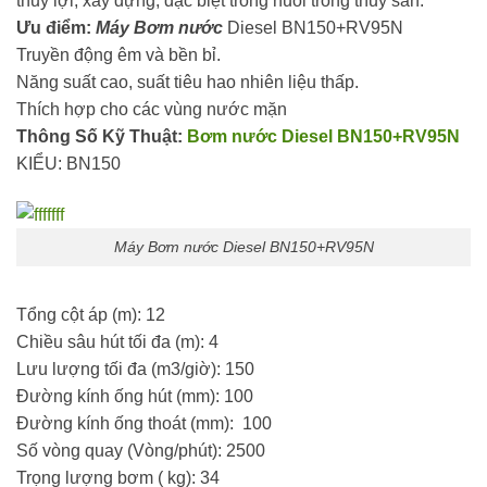
thủy lợi, xây dựng, đặc biệt trong nuôi trồng thủy sản.
Ưu điểm:
Máy Bơm nước
Diesel BN150+RV95N
Truyền động êm và bền bỉ.
Năng suất cao, suất tiêu hao nhiên liệu thấp.
Thích hợp cho các vùng nước mặn
Thông Số Kỹ Thuật:
Bơm nước Diesel BN150+RV95N
KIỂU: BN150
Máy Bơm nước Diesel BN150+RV95N
Tổng cột áp (m): 12
Chiều sâu hút tối đa (m): 4
Lưu lượng tối đa (m3/giờ): 150
Đường kính ống hút (mm): 100
Đường kính ống thoát (mm): 100
Số vòng quay (Vòng/phút): 2500
Trọng lượng bơm ( kg): 34