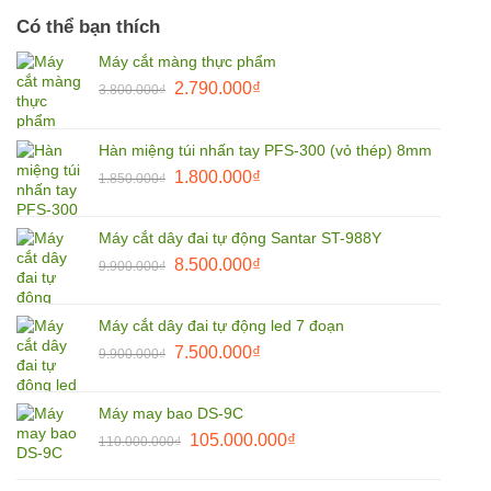
Có thể bạn thích
Máy cắt màng thực phẩm
Giá
Giá
2.790.000
₫
3.800.000
₫
gốc
hiện
là:
tại
Hàn miệng túi nhấn tay PFS-300 (vỏ thép) 8mm
3.800.000₫.
là:
Giá
Giá
1.800.000
₫
2.790.000₫.
1.850.000
₫
gốc
hiện
là:
tại
Máy cắt dây đai tự động Santar ST-988Y
1.850.000₫.
là:
Giá
Giá
8.500.000
₫
9.900.000
₫
1.800.000₫.
gốc
hiện
là:
tại
Máy cắt dây đai tự động led 7 đoạn
9.900.000₫.
là:
Giá
Giá
7.500.000
₫
9.900.000
₫
8.500.000₫.
gốc
hiện
là:
tại
Máy may bao DS-9C
9.900.000₫.
là:
Giá
Giá
105.000.000
₫
110.000.000
₫
7.500.000₫.
gốc
hiện
là:
tại