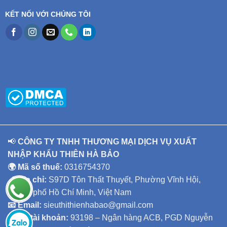
KẾT NỐI VỚI CHÚNG TÔI
📢
CÔNG TY TNHH THƯƠNG MẠI DỊCH VỤ XUẤT
NHẬP KHẨU THIÊN HÀ BẢO
🌍 Mã số thuế:
0316754370
📍 Địa chỉ:
S97D Tôn Thất Thuyết, Phường Vĩnh Hội,
Thành phố Hồ Chí Minh, Việt Nam
📧 Email:
sieuthithienhabao@gmail.com
🏦
Số tài khoản:
93198 – Ngân hàng ACB, PGD Nguyễn