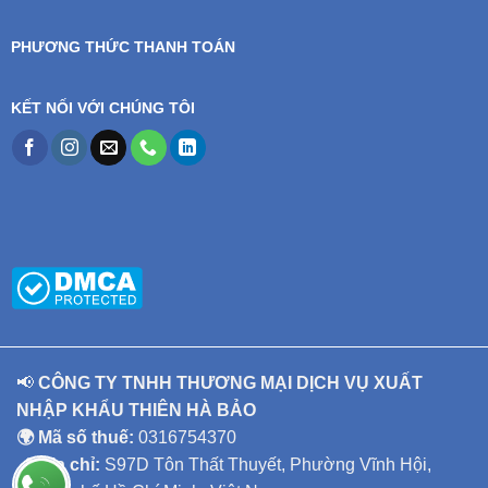
PHƯƠNG THỨC THANH TOÁN
KẾT NỐI VỚI CHÚNG TÔI
📢
CÔNG TY TNHH THƯƠNG MẠI DỊCH VỤ XUẤT
NHẬP KHẨU THIÊN HÀ BẢO
🌍 Mã số thuế:
0316754370
📍 Địa chỉ:
S97D Tôn Thất Thuyết, Phường Vĩnh Hội,