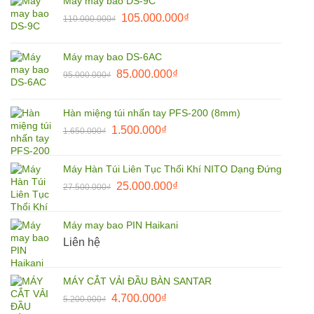
Máy may bao DS-9C
9.900.000₫.
là:
Giá
Giá
105.000.000
₫
110.000.000
₫
7.500.000₫.
gốc
hiện
là:
tại
Máy may bao DS-6AC
110.000.000₫.
là:
Giá
Giá
85.000.000
₫
95.000.000
₫
105.000.000₫.
gốc
hiện
là:
tại
Hàn miệng túi nhấn tay PFS-200 (8mm)
95.000.000₫.
là:
Giá
Giá
1.500.000
₫
1.650.000
₫
85.000.000₫.
gốc
hiện
là:
tại
Máy Hàn Túi Liên Tục Thổi Khí NITO Dạng Đứng
1.650.000₫.
là:
Giá
Giá
25.000.000
₫
27.500.000
₫
1.500.000₫.
gốc
hiện
là:
tại
Máy may bao PIN Haikani
27.500.000₫.
là:
Liên hệ
25.000.000₫.
MÁY CẮT VẢI ĐẦU BÀN SANTAR
Giá
Giá
4.700.000
₫
5.200.000
₫
gốc
hiện