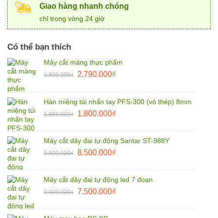
Giao hàng nhanh chóng
chỉ trong vòng 24 giờ
Có thể bạn thích
Máy cắt màng thực phẩm
Giá
Giá
2.790.000
₫
3.800.000
₫
gốc
hiện
là:
tại
Hàn miệng túi nhấn tay PFS-300 (vỏ thép) 8mm
3.800.000₫.
là:
Giá
Giá
1.800.000
₫
2.790.000₫.
1.850.000
₫
gốc
hiện
là:
tại
Máy cắt dây đai tự động Santar ST-988Y
1.850.000₫.
là:
Giá
Giá
8.500.000
₫
9.900.000
₫
1.800.000₫.
gốc
hiện
là:
tại
Máy cắt dây đai tự động led 7 đoạn
9.900.000₫.
là:
Giá
Giá
7.500.000
₫
9.900.000
₫
8.500.000₫.
gốc
hiện
là:
tại