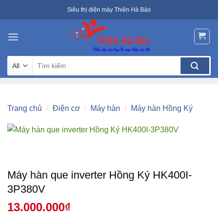
Skip
Siêu thị điện máy Thiên Hà Bảo
to
content
Tìm
kiếm:
Trang chủ
/
Điện cơ
/
Máy hàn
/
Máy hàn Hồng Ký
Máy hàn que inverter Hồng Ký HK400I-
3P380V
13.000.000
₫