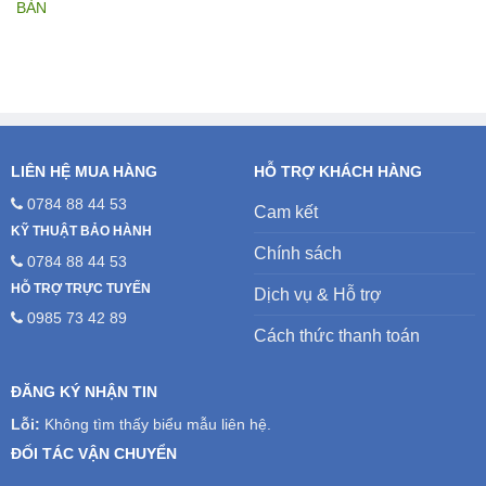
là:
tại
5.200.000₫.
là:
4.700.000₫.
LIÊN HỆ MUA HÀNG
HỖ TRỢ KHÁCH HÀNG
0784 88 44 53
Cam kết
KỸ THUẬT BẢO HÀNH
Chính sách
0784 88 44 53
HỖ TRỢ TRỰC TUYẾN
Dịch vụ & Hỗ trợ
0985 73 42 89
Cách thức thanh toán
ĐĂNG KÝ NHẬN TIN
Lỗi:
Không tìm thấy biểu mẫu liên hệ.
ĐỐI TÁC VẬN CHUYỂN