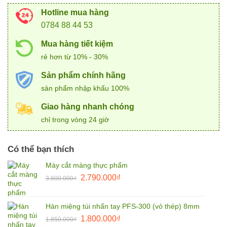
Hotline mua hàng
0784 88 44 53
Mua hàng tiết kiệm
rẻ hơn từ 10% - 30%
Sản phẩm chính hãng
sản phẩm nhập khẩu 100%
Giao hàng nhanh chóng
chỉ trong vòng 24 giờ
Có thể bạn thích
Máy cắt màng thực phẩm
Giá
Giá
2.790.000
₫
3.800.000
₫
gốc
hiện
là:
tại
Hàn miệng túi nhấn tay PFS-300 (vỏ thép) 8mm
3.800.000₫.
là:
Giá
Giá
1.800.000
₫
2.790.000₫.
1.850.000
₫