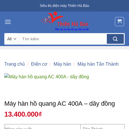
Skip
Siêu thị điện máy Thiên Hà Bảo
to
content
Tìm
kiếm:
Trang chủ
/
Điện cơ
/
Máy hàn
/
Máy hàn Tân Thành
Máy hàn hồ quang AC 400A – dây đồng
13.400.000
₫
Hãng sản xuất
Tân Thành