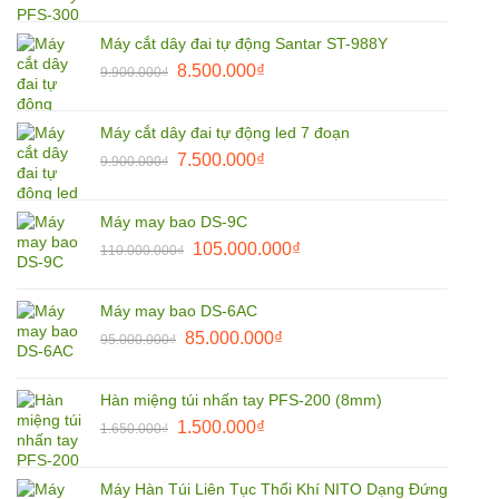
gốc
hiện
là:
tại
Máy cắt dây đai tự động Santar ST-988Y
1.850.000₫.
là:
Giá
Giá
8.500.000
₫
9.900.000
₫
1.800.000₫.
gốc
hiện
là:
tại
Máy cắt dây đai tự động led 7 đoạn
9.900.000₫.
là:
Giá
Giá
7.500.000
₫
9.900.000
₫
8.500.000₫.
gốc
hiện
là:
tại
Máy may bao DS-9C
9.900.000₫.
là:
Giá
Giá
105.000.000
₫
110.000.000
₫
7.500.000₫.
gốc
hiện
là:
tại
Máy may bao DS-6AC
110.000.000₫.
là:
Giá
Giá
85.000.000
₫
95.000.000
₫
105.000.000₫.
gốc
hiện
là:
tại
Hàn miệng túi nhấn tay PFS-200 (8mm)
95.000.000₫.
là:
Giá
Giá
1.500.000
₫
1.650.000
₫
85.000.000₫.
gốc
hiện
là:
tại
Máy Hàn Túi Liên Tục Thổi Khí NITO Dạng Đứng
1.650.000₫.
là: