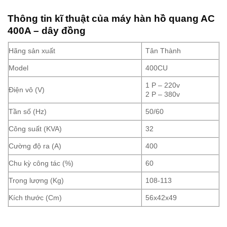
Thông tin kĩ thuật của máy hàn hồ quang AC
400A – dây đồng
Hãng sản xuất
Tân Thành
Model
400CU
1 P – 220v
Điện vô (V)
2 P – 380v
Tần số (Hz)
50/60
Công suất (KVA)
32
Cường độ ra (A)
400
Chu kỳ công tác (%)
60
Trọng lượng (Kg)
108-113
Kích thước (Cm)
56x42x49