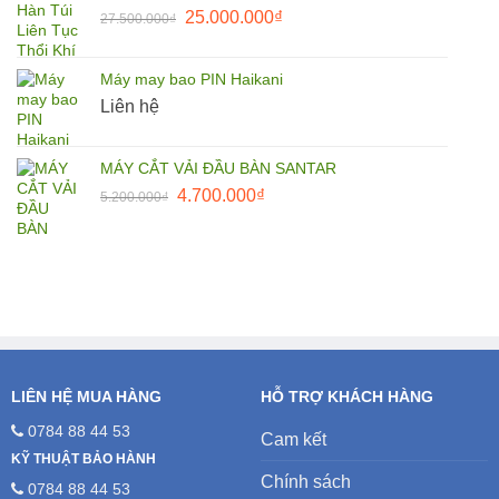
Giá
Giá
25.000.000
₫
27.500.000
₫
1.500.000₫.
gốc
hiện
là:
tại
Máy may bao PIN Haikani
27.500.000₫.
là:
Liên hệ
25.000.000₫.
MÁY CẮT VẢI ĐẦU BÀN SANTAR
Giá
Giá
4.700.000
₫
5.200.000
₫
gốc
hiện
là:
tại
5.200.000₫.
là:
4.700.000₫.
LIÊN HỆ MUA HÀNG
HỖ TRỢ KHÁCH HÀNG
0784 88 44 53
Cam kết
KỸ THUẬT BẢO HÀNH
Chính sách
0784 88 44 53