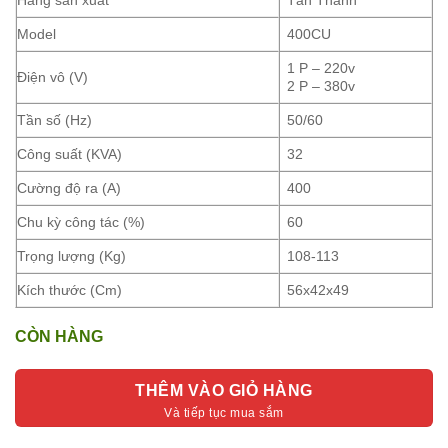
Model
400CU
1 P – 220v
Điện vô (V)
2 P – 380v
Tần số (Hz)
50/60
Công suất (KVA)
32
Cường độ ra (A)
400
Chu kỳ công tác (%)
60
Trọng lượng (Kg)
108-113
Kích thước (Cm)
56x42x49
CÒN HÀNG
THÊM VÀO GIỎ HÀNG