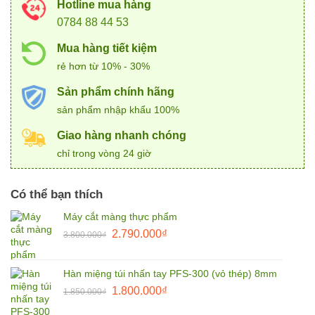
Hotline mua hàng
0784 88 44 53
Mua hàng tiết kiệm
rẻ hơn từ 10% - 30%
Sản phẩm chính hãng
sản phẩm nhập khẩu 100%
Giao hàng nhanh chóng
chỉ trong vòng 24 giờ
Có thể bạn thích
Máy cắt màng thực phẩm
Giá
Giá
2.790.000
₫
3.800.000
₫
gốc
hiện
là:
tại
Hàn miệng túi nhấn tay PFS-300 (vỏ thép) 8mm
3.800.000₫.
là:
Giá
Giá
1.800.000
₫
2.790.000₫.
1.850.000
₫
gốc
hiện