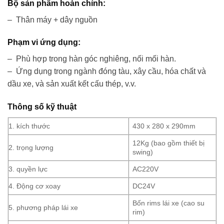
Bộ sản phẩm hoàn chỉnh:
– Thân máy + dây nguồn
Phạm vi ứng dụng:
– Phù hợp trong hàn góc nghiêng, nối mối hàn.
– Ứng dụng trong ngành đóng tàu, xây cầu, hóa chất và
dầu xe, và sản xuất kết cấu thép, v.v.
Thông số kỹ thuật
1. kích thước
430 x 280 x 290mm
12Kg (bao gồm thiết bị
2. trọng lượng
swing)
3. quyền lực
AC220V
4. Động cơ xoay
DC24V
Bốn rims lái xe (cao su
5. phương pháp lái xe
rim)