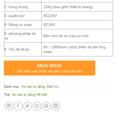
2. trọng lượng
12Kg (bao gồm thiết bị swing)
3. quyền lực
AC220V
4. Động cơ xoay
DC24V
5. phương pháp lái
Bốn rims lái xe (cao su rim)
xe
50 ~ 1900mm / phút (Hiển thị bởi ống
6. Tốc độ đi bộ
nixie)
MUA NGAY
Gọi điện xác nhận và giao hàng tận nơi
Danh mục:
Xe hàn tự động
,
Điện cơ
Thẻ:
Xe hàn tự động HK-6W