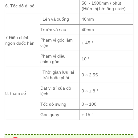
50 ~ 1900mm / phút
6. Tốc độ đi bộ
(Hiển thị bởi ống nixie)
Lên và xuống
40mm
Trước và sau
40mm
7.Điều chỉnh
Phạm vi góc làm
± 45 °
ngọn đuốc hàn
việc
Phạm vi điều
10 °
chỉnh góc
Thời gian lưu lại
0 ~ 2.5S
trái hoặc phải
Đặt vị trí của độ
0 ~ ± 8 °
8. tham số
lệch
Tốc độ swing
0 ~ 100
Góc quay
± 15 °