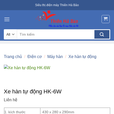
Skip
Siêu thị điện máy Thiên Hà Bảo
to
content
Tìm
kiếm:
Trang chủ
/
Điện cơ
/
Máy hàn
/
Xe hàn tự động
Xe hàn tự động HK-6W
Liên hệ
1. kích thước
430 x 280 x 290mm