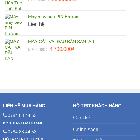
1.500.000₫.
gốc
hiện
là:
tại
Máy may bao PIN Haikani
27.500.000₫.
là:
Liên hệ
25.000.000₫.
MÁY CẮT VẢI ĐẦU BÀN SANTAR
Giá
Giá
4.700.000
₫
5.200.000
₫
gốc
hiện
là:
tại
5.200.000₫.
là:
4.700.000₫.
LIÊN HỆ MUA HÀNG
HỖ TRỢ KHÁCH HÀNG
0784 88 44 53
Cam kết
KỸ THUẬT BẢO HÀNH
Chính sách
0784 88 44 53
HỖ TRỢ TRỰC TUYẾN