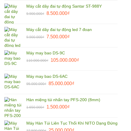
là:
tại
Máy cắt dây đai tự động Santar ST-988Y
1.850.000₫.
là:
Giá
Giá
8.500.000
₫
9.900.000
₫
1.800.000₫.
gốc
hiện
là:
tại
Máy cắt dây đai tự động led 7 đoạn
9.900.000₫.
là:
Giá
Giá
7.500.000
₫
9.900.000
₫
8.500.000₫.
gốc
hiện
là:
tại
Máy may bao DS-9C
9.900.000₫.
là:
Giá
Giá
105.000.000
₫
110.000.000
₫
7.500.000₫.
gốc
hiện
là:
tại
Máy may bao DS-6AC
110.000.000₫.
là:
Giá
Giá
85.000.000
₫
95.000.000
₫
105.000.000₫.
gốc
hiện
là:
tại
Hàn miệng túi nhấn tay PFS-200 (8mm)
95.000.000₫.
là:
Giá
Giá
1.500.000
₫
1.650.000
₫
85.000.000₫.
gốc
hiện
là:
tại
Máy Hàn Túi Liên Tục Thổi Khí NITO Dạng Đứng
1.650.000₫.
là:
Giá
Giá
25.000.000
₫
27.500.000
₫