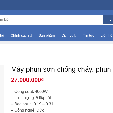
m:
chủ
Chính sách
Sản phẩm
Dịch vụ
Tin tức
Liên hệ
Máy phun sơn chống cháy, phun
27.000.000
₫
– Công suất: 4000W
– Lưu lượng: 5 lít/phút
– Bec phun: 0.19 – 0.31
– Công nghệ: Đức