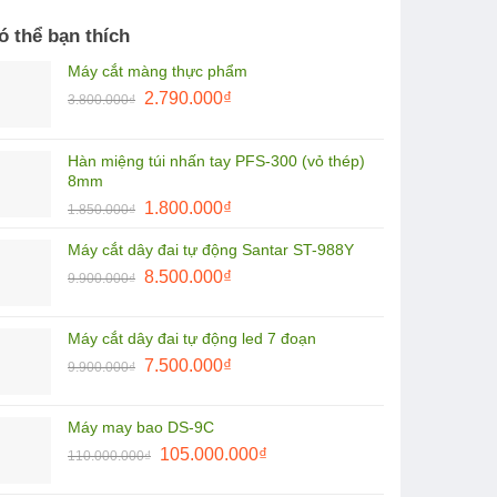
ó thể bạn thích
Máy cắt màng thực phẩm
Giá
Giá
2.790.000
₫
3.800.000
₫
gốc
hiện
là:
tại
Hàn miệng túi nhấn tay PFS-300 (vỏ thép)
3.800.000₫.
là:
8mm
2.790.000₫.
Giá
Giá
1.800.000
₫
1.850.000
₫
gốc
hiện
Máy cắt dây đai tự động Santar ST-988Y
là:
tại
Giá
Giá
1.850.000₫.
8.500.000
₫
là:
9.900.000
₫
gốc
hiện
1.800.000₫.
là:
tại
Máy cắt dây đai tự động led 7 đoạn
9.900.000₫.
là:
Giá
Giá
7.500.000
₫
9.900.000
₫
8.500.000₫.
gốc
hiện
là:
tại
Máy may bao DS-9C
9.900.000₫.
là:
Giá
Giá
105.000.000
₫
110.000.000
₫
7.500.000₫.
gốc
hiện