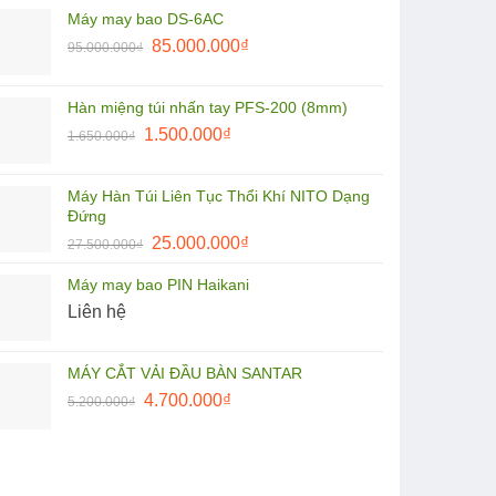
là:
tại
Máy may bao DS-6AC
110.000.000₫.
là:
Giá
Giá
85.000.000
₫
95.000.000
₫
105.000.000₫.
gốc
hiện
là:
tại
Hàn miệng túi nhấn tay PFS-200 (8mm)
95.000.000₫.
là:
Giá
Giá
1.500.000
₫
1.650.000
₫
85.000.000₫.
gốc
hiện
là:
tại
Máy Hàn Túi Liên Tục Thổi Khí NITO Dạng
1.650.000₫.
là:
Đứng
1.500.000₫.
Giá
Giá
25.000.000
₫
27.500.000
₫
gốc
hiện
Máy may bao PIN Haikani
là:
tại
Liên hệ
27.500.000₫.
là:
25.000.000₫.
MÁY CẮT VẢI ĐẦU BÀN SANTAR
Giá
Giá
4.700.000
₫
5.200.000
₫
gốc
hiện
là:
tại
5.200.000₫.
là:
4.700.000₫.