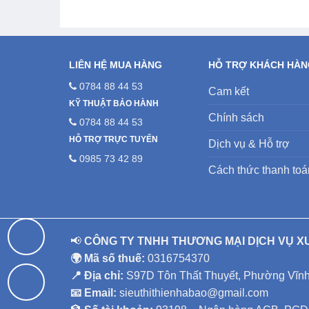
LIÊN HỆ MUA HÀNG
HỖ TRỢ KHÁCH HÀ
0784 88 44 53
Cam kết
KỸ THUẬT BẢO HÀNH
Chính sách
0784 88 44 53
HỖ TRỢ TRỰC TUYẾN
Dịch vụ & Hỗ trợ
0985 73 42 89
Cách thức thanh toá
📢
CÔNG TY TNHH THƯƠNG MẠI DỊCH VỤ X
🌍 Mã số thuế:
0316754370
📍 Địa chỉ:
S97D Tôn Thất Thuyết, Phường Vĩnh 
📧 Email:
sieuthithienhabao@gmail.com