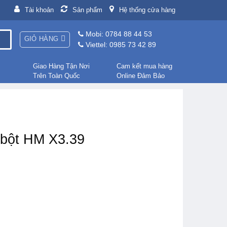
Tài khoản
Sản phẩm
Hệ thống cửa hàng
Mobi: 0784 88 44 53
GIỎ HÀNG
Viettel: 0985 73 42 89
Giao Hàng Tận Nơi
Cam kết mua hàng
Trên Toàn Quốc
Online Đảm Bảo
 bột HM X3.39