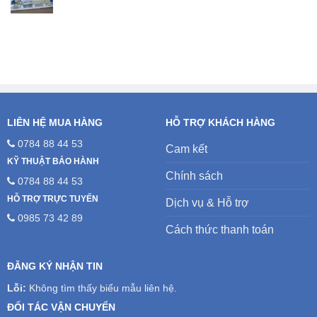
gốc
hiện
là:
tại
5.200.000₫.
là:
4.700.000₫.
LIÊN HỆ MUA HÀNG
HỖ TRỢ KHÁCH HÀNG
0784 88 44 53
Cam kết
KỸ THUẬT BẢO HÀNH
Chính sách
0784 88 44 53
HỖ TRỢ TRỰC TUYẾN
Dịch vụ & Hỗ trợ
0985 73 42 89
Cách thức thanh toán
ĐĂNG KÝ NHẬN TIN
Lỗi:
Không tìm thấy biểu mẫu liên hệ.
ĐỐI TÁC VẬN CHUYỂN