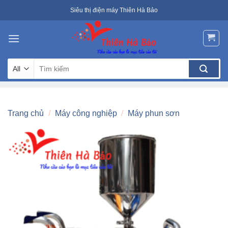
Skip
Siêu thị điện máy Thiên Hà Bảo
to
content
Tìm
kiếm:
Trang chủ
/
Máy công nghiệp
/
Máy phun sơn