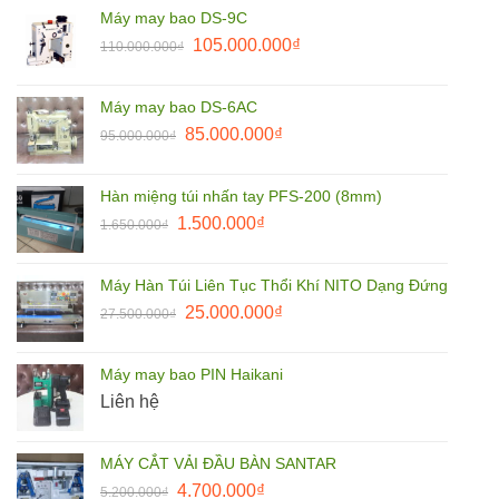
là:
tại
Máy may bao DS-9C
9.900.000₫.
là:
Giá
Giá
105.000.000
₫
110.000.000
₫
8.400.000₫.
gốc
hiện
là:
tại
Máy may bao DS-6AC
110.000.000₫.
là:
Giá
Giá
85.000.000
₫
95.000.000
₫
105.000.000₫.
gốc
hiện
là:
tại
Hàn miệng túi nhấn tay PFS-200 (8mm)
95.000.000₫.
là:
Giá
Giá
1.500.000
₫
1.650.000
₫
85.000.000₫.
gốc
hiện
là:
tại
Máy Hàn Túi Liên Tục Thổi Khí NITO Dạng Đứng
1.650.000₫.
là:
Giá
Giá
25.000.000
₫
27.500.000
₫
1.500.000₫.
gốc
hiện
là:
tại
Máy may bao PIN Haikani
27.500.000₫.
là:
Liên hệ
25.000.000₫.
MÁY CẮT VẢI ĐẦU BÀN SANTAR
Giá
Giá
4.700.000
₫
5.200.000
₫