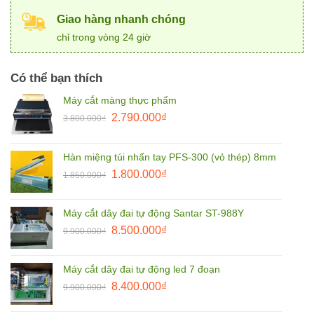
Giao hàng nhanh chóng
chỉ trong vòng 24 giờ
Có thể bạn thích
Máy cắt màng thực phẩm
Giá
Giá
2.790.000
₫
3.800.000
₫
gốc
hiện
là:
tại
Hàn miệng túi nhấn tay PFS-300 (vỏ thép) 8mm
3.800.000₫.
là:
Giá
Giá
1.800.000
₫
2.790.000₫.
1.850.000
₫
gốc
hiện
là:
tại
Máy cắt dây đai tự động Santar ST-988Y
1.850.000₫.
là:
Giá
Giá
8.500.000
₫
9.900.000
₫
1.800.000₫.
gốc
hiện
là:
tại
Máy cắt dây đai tự động led 7 đoạn
9.900.000₫.
là:
Giá
Giá
8.400.000
₫
9.900.000
₫
8.500.000₫.
gốc
hiện