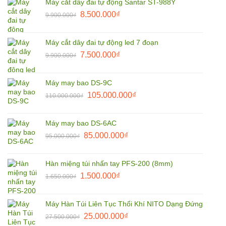
Máy cắt dây đai tự động Santar ST-988Y
1.850.000₫.
là:
Giá
Giá
8.500.000
₫
9.900.000
₫
1.800.000₫.
gốc
hiện
là:
tại
Máy cắt dây đai tự động led 7 đoạn
9.900.000₫.
là:
Giá
Giá
7.500.000
₫
9.900.000
₫
8.500.000₫.
gốc
hiện
là:
tại
Máy may bao DS-9C
9.900.000₫.
là:
Giá
Giá
105.000.000
₫
110.000.000
₫
7.500.000₫.
gốc
hiện
là:
tại
Máy may bao DS-6AC
110.000.000₫.
là:
Giá
Giá
85.000.000
₫
95.000.000
₫
105.000.000₫.
gốc
hiện
là:
tại
Hàn miệng túi nhấn tay PFS-200 (8mm)
95.000.000₫.
là:
Giá
Giá
1.500.000
₫
1.650.000
₫
85.000.000₫.
gốc
hiện
là:
tại
Máy Hàn Túi Liên Tục Thổi Khí NITO Dạng Đứng
1.650.000₫.
là:
Giá
Giá
25.000.000
₫
27.500.000
₫
1.500.000₫.