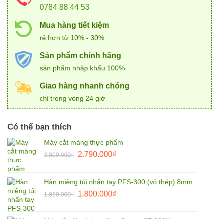
0784 88 44 53
Mua hàng tiết kiệm
rẻ hơn từ 10% - 30%
Sản phẩm chính hãng
sản phẩm nhập khẩu 100%
Giao hàng nhanh chóng
chỉ trong vòng 24 giờ
Có thể bạn thích
Máy cắt màng thực phẩm
Giá
Giá
2.790.000
₫
3.800.000
₫
gốc
hiện
là:
tại
Hàn miệng túi nhấn tay PFS-300 (vỏ thép) 8mm
3.800.000₫.
là:
Giá
Giá
1.800.000
₫
2.790.000₫.
1.850.000
₫
gốc
hiện
là:
tại