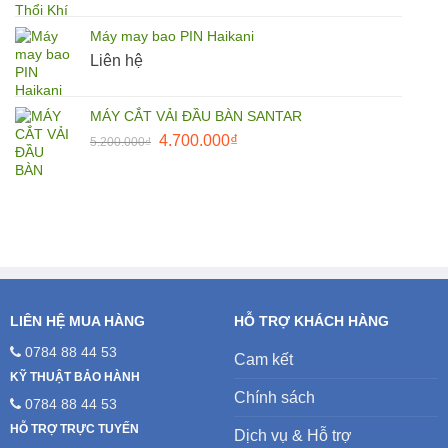
gốc
hiện
là:
tại
Máy may bao PIN Haikani
27.500.000₫.
là:
Liên hệ
25.000.000₫.
MÁY CẮT VẢI ĐẦU BÀN SANTAR
Giá
Giá
4.700.000
₫
5.200.000
₫
gốc
hiện
là:
tại
5.200.000₫.
là:
4.700.000₫.
LIÊN HỆ MUA HÀNG
HỖ TRỢ KHÁCH HÀNG
0784 88 44 53
Cam kết
KỸ THUẬT BẢO HÀNH
Chính sách
0784 88 44 53
HỖ TRỢ TRỰC TUYẾN
Dịch vụ & Hỗ trợ