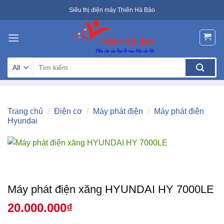
Skip
Siêu thị điện máy Thiên Hà Bảo
to
content
Tìm
kiếm:
Trang chủ
/
Điện cơ
/
Máy phát điện
/
Máy phát điện
Hyundai
Máy phát điện xăng HYUNDAI HY 7000LE
20.000.000
₫