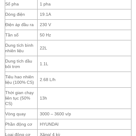
Số pha
1 pha
Dòng điện
19.1A
Điện áp đầu ra
230 V
Tần số
50 Hz
Dung tích bình
22L
nhiên liệu
Dung tích dầu
1.1L
bôi trơn
Tiêu hao nhiên
2.68 L/h
liệu (100% CS)
Thời gian chạy
liên tục (50%
13h
CS)
Vòng quay
3000 – 3600 v/p
Phần động cơ
HYUNDAI
Loại động cơ
Xăng/ 4 kỳ