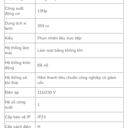
Công suất
13Hp
động cơ
Dung tích xi
359 cc
lanh
Kiểu
Phun nhiên liệu trực tiếp
Hệ thống làm
Làm mát bằng không khí
mát
Hệ thống khởi
Đề nổ
động
Hệ thống xả
Hãm thanh tiêu chuẩn công nghiệp có giảm
khí thải
xốc
Điện áp
115/230 V
Hệ số công
1
suất
Cấp bảo vệ IP
IP23
Cấp cách điện
H