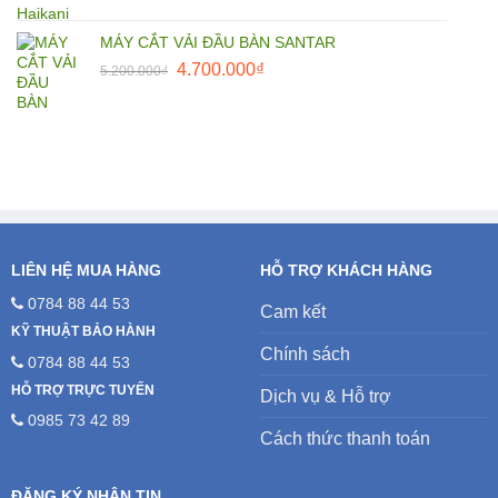
MÁY CẮT VẢI ĐẦU BÀN SANTAR
Giá
Giá
4.700.000
₫
5.200.000
₫
gốc
hiện
là:
tại
5.200.000₫.
là:
4.700.000₫.
LIÊN HỆ MUA HÀNG
HỖ TRỢ KHÁCH HÀNG
0784 88 44 53
Cam kết
KỸ THUẬT BẢO HÀNH
Chính sách
0784 88 44 53
HỖ TRỢ TRỰC TUYẾN
Dịch vụ & Hỗ trợ
0985 73 42 89
Cách thức thanh toán
ĐĂNG KÝ NHẬN TIN