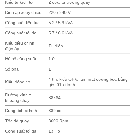
Kiểu tự kích từ
2 cực, từ trường quay
Điện áp xoay chiều
220 / 240 V
Công suất liên tục
5.2 / 5.9 kVA
Công suất tối đa
5.7 / 6.6 kVA
Kiểu điều chỉnh
Tụ điện
điện áp
Hệ số công suất
1.0
Số pha
1
4 thì, kiểu OHV, làm mát cưỡng bức bằng
Kiểu động cơ
gió, 01 xi lanh
Đường kính x
88×64
khoảng chạy
Dung tích xi lanh
389 cc
Tốc độ quay
3600 Rpm
Công suất tối đa
13 Hp