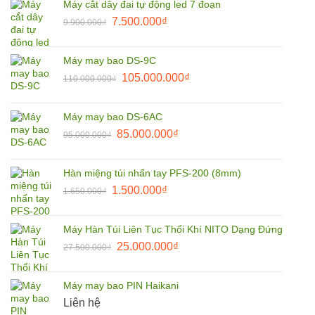
Máy cắt dây đai tự động led 7 đoạn
9.900.000₫.
là:
Giá
Giá
7.500.000
₫
9.900.000
₫
8.500.000₫.
gốc
hiện
là:
tại
Máy may bao DS-9C
9.900.000₫.
là:
Giá
Giá
105.000.000
₫
110.000.000
₫
7.500.000₫.
gốc
hiện
là:
tại
Máy may bao DS-6AC
110.000.000₫.
là:
Giá
Giá
85.000.000
₫
95.000.000
₫
105.000.000₫.
gốc
hiện
là:
tại
Hàn miệng túi nhấn tay PFS-200 (8mm)
95.000.000₫.
là:
Giá
Giá
1.500.000
₫
1.650.000
₫
85.000.000₫.
gốc
hiện
là:
tại
Máy Hàn Túi Liên Tục Thổi Khí NITO Dạng Đứng
1.650.000₫.
là:
Giá
Giá
25.000.000
₫
27.500.000
₫
1.500.000₫.
gốc
hiện
là:
tại
Máy may bao PIN Haikani
27.500.000₫.
là:
Liên hệ
25.000.000₫.