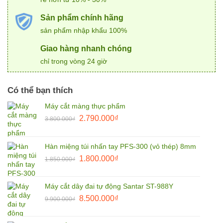
Sản phẩm chính hãng
sản phẩm nhập khẩu 100%
Giao hàng nhanh chóng
chỉ trong vòng 24 giờ
Có thể bạn thích
Máy cắt màng thực phẩm
Giá
Giá
2.790.000
₫
3.800.000
₫
gốc
hiện
là:
tại
Hàn miệng túi nhấn tay PFS-300 (vỏ thép) 8mm
3.800.000₫.
là:
Giá
Giá
1.800.000
₫
2.790.000₫.
1.850.000
₫
gốc
hiện
là:
tại
Máy cắt dây đai tự động Santar ST-988Y
1.850.000₫.
là:
Giá
Giá
8.500.000
₫
9.900.000
₫
1.800.000₫.
gốc
hiện
là:
tại