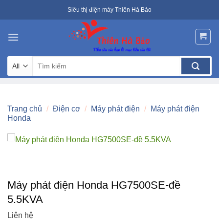
Skip
Siêu thị điện máy Thiên Hà Bảo
to
content
Tìm
kiếm:
Trang chủ
/
Điện cơ
/
Máy phát điện
/
Máy phát điện
Honda
Máy phát điện Honda HG7500SE-đề
5.5KVA
Liên hệ