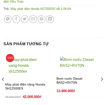
điện Hữu Toàn
Thẻ:
Máy phát điện Honda HG7500SE-đề 5.5KVA
SẢN PHẨM TƯƠNG TỰ
-13%
Bơm nước Diesel
BAS2+RV70N
Máy phát điện xăng Honda
SH12500EX
13.400.000
₫
Giá
Giá
42.000.000
₫
48.000.000
₫
gốc
hiện
là:
tại