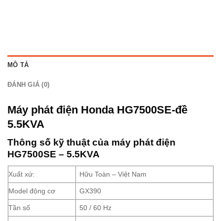
48.000.000₫.
là:
42.000.000₫.
MÔ TẢ
ĐÁNH GIÁ (0)
Máy phát điện Honda HG7500SE-đề
5.5KVA
Thông số kỹ thuật của máy phát điện
HG7500SE – 5.5KVA
Xuất xứ:
Hữu Toàn – Việt Nam
Model động cơ
GX390
Tần số
50 / 60 Hz