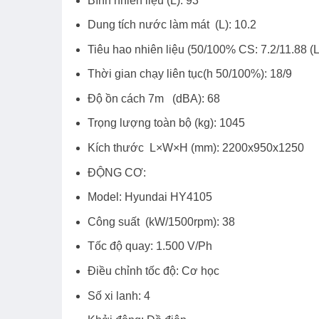
Bình nhiên liệu (L): 93
Dung tích nước làm mát (L): 10.2
Tiêu hao nhiên liệu (50/100% CS: 7.2/11.88 (L
Thời gian chạy liên tục(h 50/100%): 18/9
Độ ồn cách 7m (dBA): 68
Trọng lượng toàn bộ (kg): 1045
Kích thước L×W×H (mm): 2200x950x1250
ĐỘNG CƠ:
Model: Hyundai HY4105
Công suất (kW/1500rpm): 38
Tốc độ quay: 1.500 V/Ph
Điều chỉnh tốc độ: Cơ học
Số xi lanh: 4