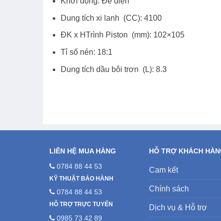
Khởi động: Đề điện
Dung tích xi lanh (CC): 4100
ĐK x HTrình Piston (mm): 102×105
Tỉ số nén: 18:1
Dung tích dầu bôi trơn (L): 8.3
LIÊN HỆ MUA HÀNG
HỖ TRỢ KHÁCH HÀ
0784 88 44 53
Cam kết
KỸ THUẬT BẢO HÀNH
Chính sách
0784 88 44 53
HỖ TRỢ TRỰC TUYẾN
Dịch vụ & Hỗ trợ
0985 73 42 89