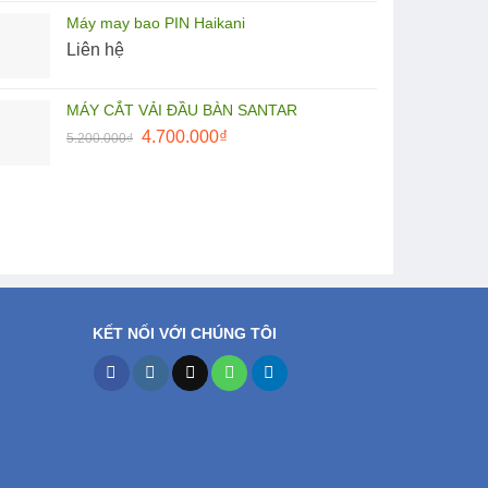
gốc
hiện
Máy may bao PIN Haikani
là:
tại
Liên hệ
27.500.000₫.
là:
25.000.000₫.
MÁY CẮT VẢI ĐẦU BÀN SANTAR
Giá
Giá
4.700.000
₫
5.200.000
₫
gốc
hiện
là:
tại
5.200.000₫.
là:
4.700.000₫.
KẾT NỐI VỚI CHÚNG TÔI