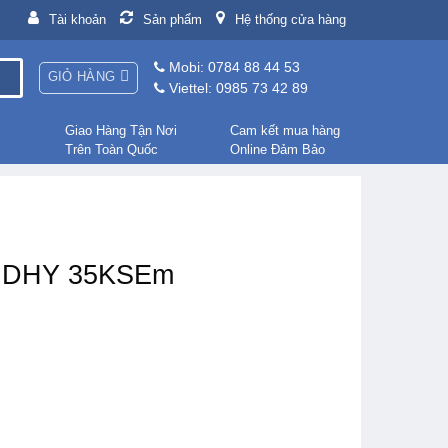
Tài khoản
Sản phẩm
Hệ thống cửa hàng
Mobi: 0784 88 44 53
GIỎ HÀNG
Viettel: 0985 73 42 89
Giao Hàng Tận Nơi
Cam kết mua hàng
Trên Toàn Quốc
Online Đảm Bảo
ai DHY 35KSEm