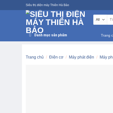
Skip
Siêu thị điện máy Thiên Hà Bảo
to
content
Tìm
kiế
Danh mục sản phẩm
Trang 
Trang chủ
/
Điện cơ
/
Máy phát điện
/
Máy ph