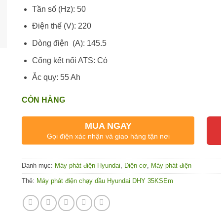
Tần số (Hz): 50
Điện thế (V): 220
Dòng điện (A): 145.5
Cổng kết nối ATS: Có
Ắc quy: 55 Ah
CÒN HÀNG
MUA NGAY
Gọi điện xác nhận và giao hàng tận nơi
Danh mục:
Máy phát điện Hyundai
,
Điện cơ
,
Máy phát điện
Thẻ:
Máy phát điện chạy dầu Hyundai DHY 35KSEm