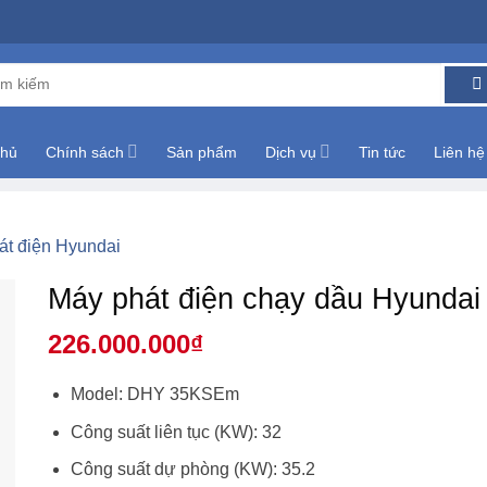
m:
chủ
Chính sách
Sản phẩm
Dịch vụ
Tin tức
Liên hệ
át điện Hyundai
Máy phát điện chạy dầu Hyund
226.000.000
₫
Model: DHY 35KSEm
Công suất liên tục (KW): 32
Công suất dự phòng (KW): 35.2