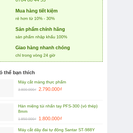
Mua hàng tiết kiệm
rẻ hơn từ 10% - 30%
Sản phẩm chính hãng
sản phẩm nhập khẩu 100%
Giao hàng nhanh chóng
chỉ trong vòng 24 giờ
ó thể bạn thích
Máy cắt màng thực phẩm
Giá
Giá
2.790.000
₫
3.800.000
₫
gốc
hiện
là:
tại
Hàn miệng túi nhấn tay PFS-300 (vỏ thép)
3.800.000₫.
là:
8mm
2.790.000₫.
Giá
Giá
1.800.000
₫
1.850.000
₫
gốc
hiện
Máy cắt dây đai tự động Santar ST-988Y
là:
tại