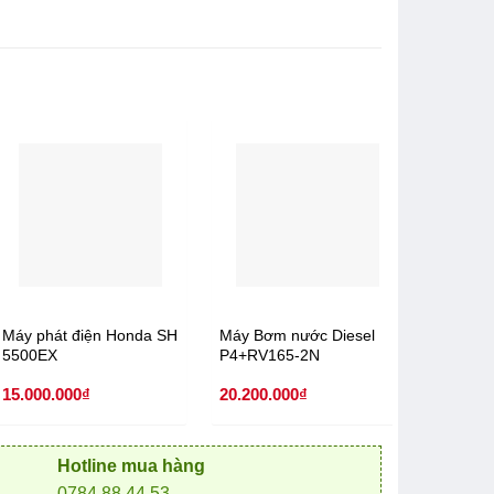
Máy phát điện Honda SH
Máy Bơm nước Diesel
Máy Né
5500EX
P4+RV165-2N
89-160 
(Không
15.000.000
₫
20.200.000
₫
15.000.
Hotline mua hàng
0784 88 44 53