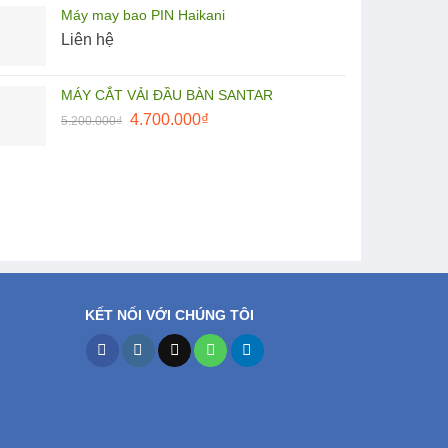
Máy may bao PIN Haikani
là:
tại
Liên hệ
27.500.000₫.
là:
25.000.000₫.
MÁY CẮT VẢI ĐẦU BÀN SANTAR
Giá
Giá
4.700.000
₫
5.200.000
₫
gốc
hiện
là:
tại
5.200.000₫.
là:
4.700.000₫.
KẾT NỐI VỚI CHÚNG TÔI