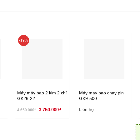
-19%
Máy máy bao 2 kim 2 chỉ
Máy may bao chạy pin
GK26-22
GK9-500
Giá
Giá
Giá
3.750.000
₫
Liên hệ
4.650.000
₫
hiện
gốc
hiện
tại
là:
tại
.
là:
4.650.000₫.
là:
3.550.000₫.
3.750.000₫.