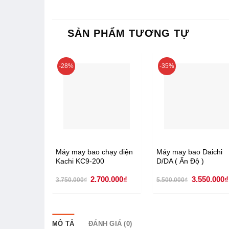
SẢN PHẨM TƯƠNG TỰ
-28%
-35%
Máy may bao chạy điện
Máy may bao Daichi
Kachi KC9-200
D/DA ( Ấn Độ )
Giá
Giá
Giá
2.700.000
₫
3.550.000
₫
3.750.000
₫
5.500.000
₫
gốc
hiện
gốc
là:
tại
là:
3.750.000₫.
là:
5.500.000₫
2.700.000₫.
MÔ TẢ
ĐÁNH GIÁ (0)