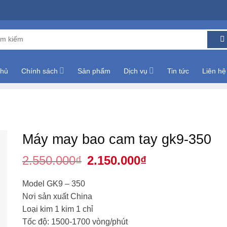
m:
chủ
Chính sách
Sản phẩm
Dịch vụ
Tin tức
Liên hệ
Máy may bao cam tay gk9-350
2.550.000
₫
Giá
2.150.000
₫
Giá
gốc
hiện
là:
tại
2.550.000₫.
là:
Model GK9 – 350
2.150.000₫.
Nơi sản xuất China
Loại kim 1 kim 1 chỉ
Tốc độ: 1500-1700 vòng/phút