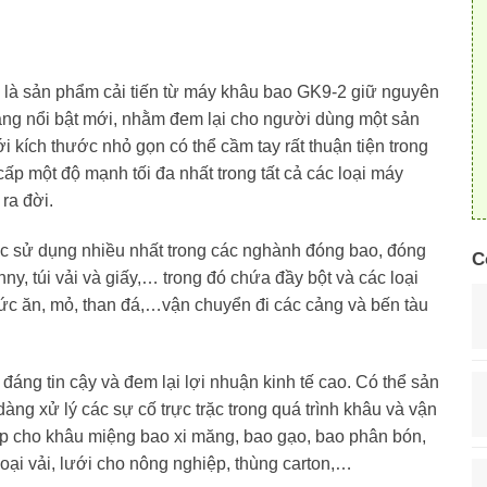
là sản phẩm cải tiến từ máy khâu bao GK9-2 giữ nguyên
ăng nổi bật mới, nhằm đem lại cho người dùng một sản
 kích thước nhỏ gọn có thể cầm tay rất thuận tiện trong
cấp một độ mạnh tối đa nhất trong tất cả các loại máy
ra đời.
 sử dụng nhiều nhất trong các nghành đóng bao, đóng
C
nny, túi vải và giấy,… trong đó chứa đầy bột và các loại
hức ăn, mỏ, than đá,…vận chuyển đi các cảng và bến tàu
áng tin cậy và đem lại lợi nhuận kinh tế cao. Có thể sản
àng xử lý các sự cố trực trặc trong quá trình khâu và vận
ợp cho khâu miệng bao xi măng, bao gạo, bao phân bón,
 loại vải, lưới cho nông nghiệp, thùng carton,…