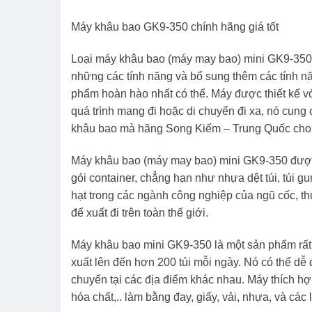
Máy khâu bao GK9-350 chính hãng giá tốt
Loại máy khâu bao (máy may bao) mini GK9-350 
những các tính năng và bổ sung thêm các tính n
phẩm hoàn hào nhất có thể. Máy được thiết kế với
quá trình mang đi hoặc di chuyển đi xa, nó cung 
khâu bao mà hãng Song Kiếm – Trung Quốc cho 
Máy khâu bao (máy may bao) mini GK9-350 được
gói container, chẳng hạn như nhựa dệt túi, túi gu
hạt trong các ngành công nghiệp của ngũ cốc, t
để xuất đi trên toàn thế giới.
Máy khâu bao mini GK9-350 là một sản phẩm rất đ
xuất lên đến hơn 200 túi mỗi ngày. Nó có thể dễ d
chuyển tại các địa điểm khác nhau. Máy thích h
hóa chất,.. làm bằng đay, giấy, vải, nhựa, và các