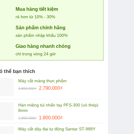
Mua hàng tiết kiệm
rẻ hơn từ 10% - 30%
Sản phẩm chính hãng
sản phẩm nhập khẩu 100%
Giao hàng nhanh chóng
chỉ trong vòng 24 giờ
ó thể bạn thích
Máy cắt màng thực phẩm
Giá
Giá
2.790.000
₫
3.800.000
₫
gốc
hiện
là:
tại
Hàn miệng túi nhấn tay PFS-300 (vỏ thép)
3.800.000₫.
là:
8mm
2.790.000₫.
Giá
Giá
1.800.000
₫
1.850.000
₫
gốc
hiện
Máy cắt dây đai tự động Santar ST-988Y
là:
tại