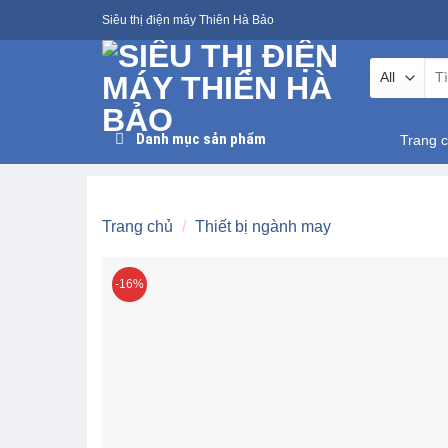
Skip
Siêu thị điện máy Thiên Hà Bảo
to
content
Tìm
kiế
Danh mục sản phẩm
Trang 
Trang chủ
/
Thiết bị ngành may
-16%