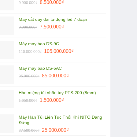
Giá
Giá
1.850.000₫.
8.500.000
₫
là:
9.900.000
₫
gốc
hiện
1.800.000₫.
là:
tại
Máy cắt dây đai tự động led 7 đoạn
9.900.000₫.
là:
Giá
Giá
7.500.000
₫
9.900.000
₫
8.500.000₫.
gốc
hiện
là:
tại
Máy may bao DS-9C
9.900.000₫.
là:
Giá
Giá
105.000.000
₫
110.000.000
₫
7.500.000₫.
gốc
hiện
là:
tại
Máy may bao DS-6AC
110.000.000₫.
là:
Giá
Giá
85.000.000
₫
95.000.000
₫
105.000.000₫.
gốc
hiện
là:
tại
Hàn miệng túi nhấn tay PFS-200 (8mm)
95.000.000₫.
là:
Giá
Giá
1.500.000
₫
1.650.000
₫
85.000.000₫.
gốc
hiện
là:
tại
Máy Hàn Túi Liên Tục Thổi Khí NITO Dạng
1.650.000₫.
là:
Đứng
1.500.000₫.
Giá
Giá
25.000.000
₫
27.500.000
₫
gốc
hiện