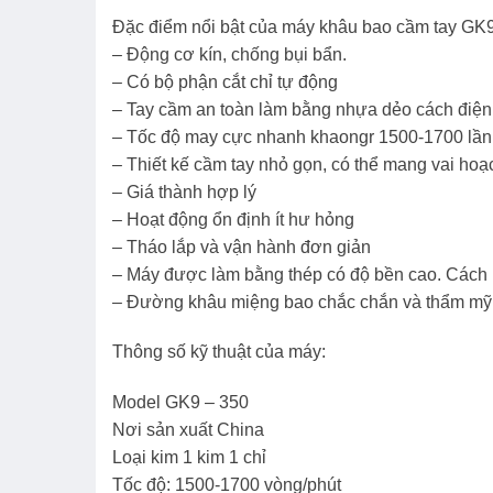
Đặc điểm nổi bật của máy khâu bao cầm tay GK
– Động cơ kín, chống bụi bẩn.
– Có bộ phận cắt chỉ tự động
– Tay cầm an toàn làm bằng nhựa dẻo cách điện
– Tốc độ may cực nhanh khaongr 1500-1700 lần 
– Thiết kế cầm tay nhỏ gọn, có thể mang vai hoạ
– Giá thành hợp lý
– Hoạt động ổn định ít hư hỏng
– Tháo lắp và vận hành đơn giản
– Máy được làm bằng thép có độ bền cao. Cách n
– Đường khâu miệng bao chắc chắn và thẩm mỹ
Thông số kỹ thuật của máy:
Model GK9 – 350
Nơi sản xuất China
Loại kim 1 kim 1 chỉ
Tốc độ: 1500-1700 vòng/phút