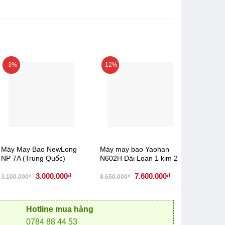
-3%
-12%
-17%
Máy May Bao NewLong
Máy may bao Yaohan
Máy ma
NP 7A (Trung Quốc)
N602H Đài Loan 1 kim 2
tốc độ 
chỉ
Giá
Giá
Giá
Giá
3.000.000
₫
7.600.000
₫
3.100.000
₫
8.650.000
₫
11.150.0
gốc
hiện
gốc
hiện
là:
tại
là:
tại
3.100.000₫.
là:
8.650.000₫.
là:
3.000.000₫.
7.600.000₫.
Hotline mua hàng
0784 88 44 53