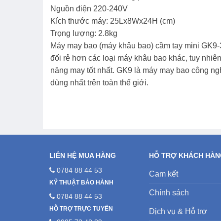
Nguồn điện 220-240V
Kích thước máy: 25Lx8Wx24H (cm)
Trọng lượng: 2.8kg
Máy may bao (máy khâu bao) cầm tay mini GK9-35
đối rẻ hơn các loại máy khâu bao khác, tuy nhi
năng may tốt nhất. GK9 là máy may bao công ngh
dùng nhất trên toàn thế giới.
LIÊN HỆ MUA HÀNG
HỖ TRỢ KHÁCH HÀ
0784 88 44 53
Cam kết
KỸ THUẬT BẢO HÀNH
Chính sách
0784 88 44 53
HỖ TRỢ TRỰC TUYẾN
Dịch vụ & Hỗ trợ