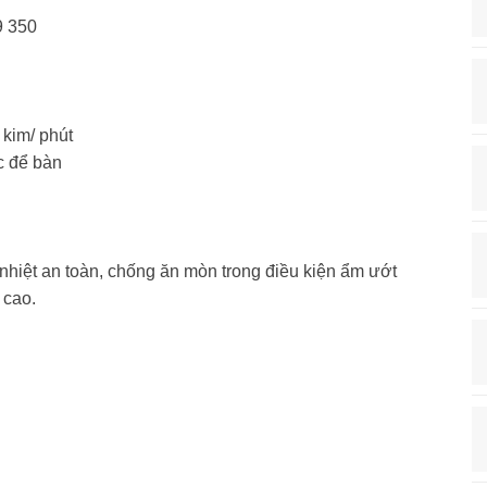
9 350
kim/ phút
c để bàn
hiệt an toàn, chống ăn mòn trong điều kiện ẩm ướt
 cao.