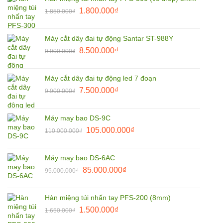
3.800.000₫.
là:
Giá
Giá
1.800.000
₫
2.790.000₫.
1.850.000
₫
gốc
hiện
là:
tại
Máy cắt dây đai tự động Santar ST-988Y
1.850.000₫.
là:
Giá
Giá
8.500.000
₫
9.900.000
₫
1.800.000₫.
gốc
hiện
là:
tại
Máy cắt dây đai tự động led 7 đoạn
9.900.000₫.
là:
Giá
Giá
7.500.000
₫
9.900.000
₫
8.500.000₫.
gốc
hiện
là:
tại
Máy may bao DS-9C
9.900.000₫.
là:
Giá
Giá
105.000.000
₫
110.000.000
₫
7.500.000₫.
gốc
hiện
là:
tại
Máy may bao DS-6AC
110.000.000₫.
là:
Giá
Giá
85.000.000
₫
95.000.000
₫
105.000.000₫.
gốc
hiện
là:
tại
Hàn miệng túi nhấn tay PFS-200 (8mm)
95.000.000₫.
là:
Giá
Giá
1.500.000
₫
1.650.000
₫
85.000.000₫.
gốc
hiện