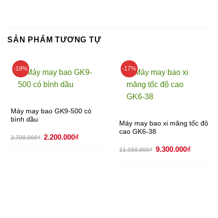
SẢN PHẨM TƯƠNG TỰ
-19%
-17%
Máy may bao GK9-500 có
bình dầu
Máy may bao xi măng tốc độ
cao GK6-38
Giá
Giá
2.200.000
₫
2.700.000
₫
gốc
hiện
Giá
Giá
là:
tại
9.300.000
₫
11.150.000
₫
gốc
hiện
2.700.000₫.
là:
là:
tại
2.200.000₫.
11.150.000₫.
là:
9.300.00