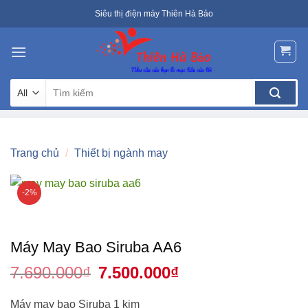
Skip
Siêu thị điện máy Thiên Hà Bảo
to
content
Tìm
kiếm:
Trang chủ
/
Thiết bị ngành may
-2%
Máy May Bao Siruba AA6
7.690.000
₫
Giá
7.500.000
₫
Giá
gốc
hiện
là:
tại
7.690.000₫.
là:
Máy may bao Siruba 1 kim