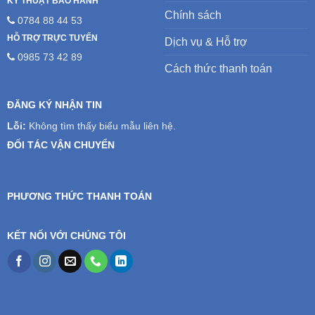
KỸ THUẬT BẢO HÀNH
Chính sách
0784 88 44 53
HỖ TRỢ TRỰC TUYẾN
Dịch vụ & Hỗ trợ
0985 73 42 89
Cách thức thanh toán
ĐĂNG KÝ NHẬN TIN
Lỗi:
Không tìm thấy biểu mẫu liên hệ.
ĐỐI TÁC VẬN CHUYỂN
PHƯƠNG THỨC THANH TOÁN
KẾT NỐI VỚI CHÚNG TÔI