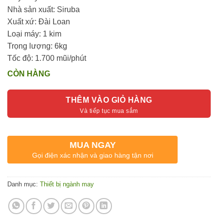
7.500.000₫.
Nhà sản xuất: Siruba
Xuất xứ: Đài Loan
Loại máy: 1 kim
Trọng lượng: 6kg
Tốc độ: 1.700 mũi/phút
CÒN HÀNG
THÊM VÀO GIỎ HÀNG
MUA NGAY
Gọi điện xác nhận và giao hàng tận nơi
Danh mục:
Thiết bị ngành may