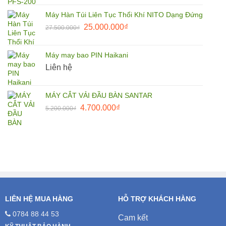
là:
tại
Máy Hàn Túi Liên Tục Thổi Khí NITO Dạng Đứng
1.650.000₫.
là:
Giá
Giá
25.000.000
₫
27.500.000
₫
1.500.000₫.
gốc
hiện
là:
tại
Máy may bao PIN Haikani
27.500.000₫.
là:
Liên hệ
25.000.000₫.
MÁY CẮT VẢI ĐẦU BÀN SANTAR
Giá
Giá
4.700.000
₫
5.200.000
₫
gốc
hiện
là:
tại
5.200.000₫.
là:
4.700.000₫.
LIÊN HỆ MUA HÀNG
HỖ TRỢ KHÁCH HÀNG
0784 88 44 53
Cam kết