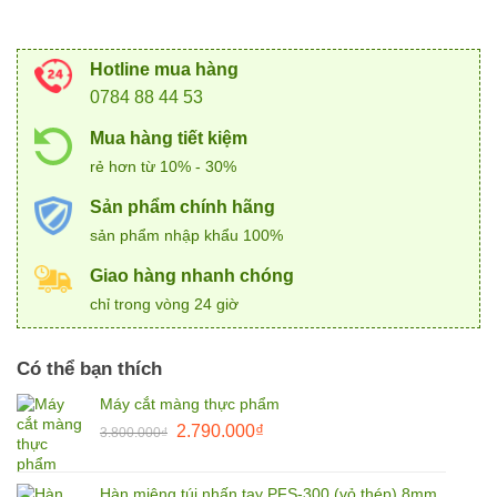
Hotline mua hàng
0784 88 44 53
Mua hàng tiết kiệm
rẻ hơn từ 10% - 30%
Sản phẩm chính hãng
sản phẩm nhập khẩu 100%
Giao hàng nhanh chóng
chỉ trong vòng 24 giờ
Có thể bạn thích
Máy cắt màng thực phẩm
Giá
Giá
2.790.000
₫
3.800.000
₫
gốc
hiện
là:
tại
Hàn miệng túi nhấn tay PFS-300 (vỏ thép) 8mm