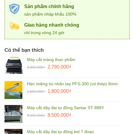
Sản phẩm chính hãng
sản phẩm nhập khẩu 100%
Giao hàng nhanh chóng
chỉ trong vòng 24 giờ
Có thể bạn thích
Máy cắt màng thực phẩm
Giá
Giá
2.790.000
₫
3.800.000
₫
gốc
hiện
là:
tại
Hàn miệng túi nhấn tay PFS-300 (vỏ thép) 8mm
3.800.000₫.
là:
Giá
Giá
1.800.000
₫
2.790.000₫.
1.850.000
₫
gốc
hiện
là:
tại
Máy cắt dây đai tự động Santar ST-988Y
1.850.000₫.
là:
Giá
Giá
8.500.000
₫
9.900.000
₫
1.800.000₫.
gốc
hiện
là:
tại
Máy cắt dây đai tự động led 7 đoạn
9.900.000₫.
là: