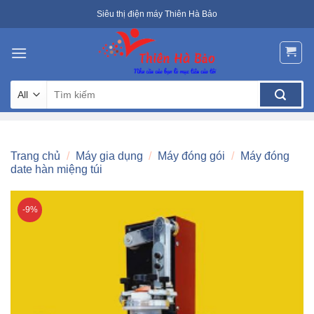
Skip
Siêu thị điện máy Thiên Hà Bảo
to
content
Tìm
kiếm:
Trang chủ
/
Máy gia dụng
/
Máy đóng gói
/
Máy đóng
date hàn miệng túi
-9%