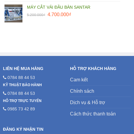
MÁY CẮT VẢI ĐẦU BÀN SANTAR
Giá
Giá
4.700.000
₫
5.200.000
₫
gốc
hiện
là:
tại
5.200.000₫.
là:
4.700.000₫.
LIÊN HỆ MUA HÀNG
HỖ TRỢ KHÁCH HÀNG
0784 88 44 53
Cam kết
KỸ THUẬT BẢO HÀNH
Chính sách
0784 88 44 53
HỖ TRỢ TRỰC TUYẾN
Dịch vụ & Hỗ trợ
0985 73 42 89
Cách thức thanh toán
ĐĂNG KÝ NHẬN TIN