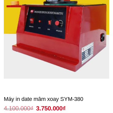
Máy in date mâm xoay SYM-380
4.100.000
₫
Giá
3.750.000
₫
Giá
gốc
hiện