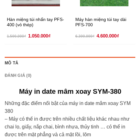
Hàn miệng túi nhấn tay PFS-
Máy hàn miệng túi tay dài
400 (vỏ thép)
PFS-700
Giá
Giá
Giá
Giá
1.050.000
₫
4.600.000
₫
1.500.000
₫
6.300.000
₫
gốc
hiện
gốc
hiện
là:
tại
là:
tại
1.500.000₫.
là:
6.300.000₫.
là:
1.050.000₫.
4.600.000
MÔ TẢ
ĐÁNH GIÁ (0)
Máy in date mâm xoay SYM-380
Những đặc điểm nổi bật của máy in date mâm xoay SYM
380
– Máy có thể in được trên nhiều chất liệu khác nhau như
chai lọ, giấy, nắp chai, bình nhựa, thủy tinh … có thể in
được trên mặt phẳng và cả mặt lồi, lõm