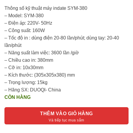
là:
tại
4.100.000₫.
là:
Thông số kỹ thuật máy indate SYM-380
3.750.000₫.
– Model: SYM-380
– Điện áp: 220V- 50Hz
– Công suất: 160W
– Tốc độ in : dùng điện 20-80 lần/phút; dùng tay: 20-40
lần/phút
– Năng suất làm việc: 3600 lần /giờ
– Chiều cao in: 380mm
– Cỡ in: 10x30mm
– Kích thước: (305x305x380) mm
– Trọng lượng: 15kg
– Hãng SX: DUOQI- China
CÒN HÀNG
THÊM VÀO GIỎ HÀNG