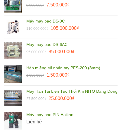
Giá
Giá
7.500.000
₫
9.900.000
₫
8.500.000₫.
gốc
hiện
là:
tại
Máy may bao DS-9C
9.900.000₫.
là:
Giá
Giá
105.000.000
₫
110.000.000
₫
7.500.000₫.
gốc
hiện
là:
tại
Máy may bao DS-6AC
110.000.000₫.
là:
Giá
Giá
85.000.000
₫
95.000.000
₫
105.000.000₫.
gốc
hiện
là:
tại
Hàn miệng túi nhấn tay PFS-200 (8mm)
95.000.000₫.
là:
Giá
Giá
1.500.000
₫
1.650.000
₫
85.000.000₫.
gốc
hiện
là:
tại
Máy Hàn Túi Liên Tục Thổi Khí NITO Dạng Đứng
1.650.000₫.
là:
Giá
Giá
25.000.000
₫
27.500.000
₫
1.500.000₫.
gốc
hiện
là:
tại
Máy may bao PIN Haikani
27.500.000₫.
là:
Liên hệ
25.000.000₫.