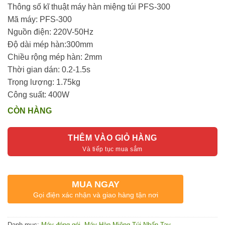
650.000₫.
là:
Thông số kĩ thuật máy hàn miệng túi PFS-300
600.000₫.
Mã máy: PFS-300
Nguồn điện: 220V-50Hz
Độ dài mép hàn:300mm
Chiều rộng mép hàn: 2mm
Thời gian dán: 0.2-1.5s
Trọng lượng: 1.75kg
Công suất: 400W
CÒN HÀNG
THÊM VÀO GIỎ HÀNG
MUA NGAY
Gọi điện xác nhận và giao hàng tận nơi
Danh mục:
Máy đóng gói
,
Máy Hàn Miệng Túi Nhấn Tay