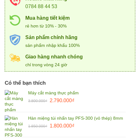
0784 88 44 53
Mua hàng tiết kiệm
rẻ hơn từ 10% - 30%
Sản phẩm chính hãng
sản phẩm nhập khẩu 100%
Giao hàng nhanh chóng
chỉ trong vòng 24 giờ
Có thể bạn thích
Máy cắt màng thực phẩm
Giá
Giá
2.790.000
₫
3.800.000
₫
gốc
hiện
là:
tại
Hàn miệng túi nhấn tay PFS-300 (vỏ thép) 8mm
3.800.000₫.
là:
Giá
Giá
1.800.000
₫
2.790.000₫.
1.850.000
₫
gốc
hiện
là:
tại