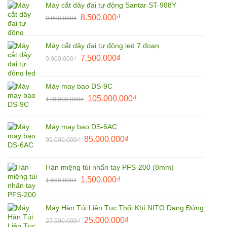
Máy cắt dây đai tự động Santar ST-988Y
1.850.000₫.
là:
Giá
Giá
8.500.000
₫
9.900.000
₫
1.800.000₫.
gốc
hiện
là:
tại
Máy cắt dây đai tự động led 7 đoạn
9.900.000₫.
là:
Giá
Giá
7.500.000
₫
9.900.000
₫
8.500.000₫.
gốc
hiện
là:
tại
Máy may bao DS-9C
9.900.000₫.
là:
Giá
Giá
105.000.000
₫
110.000.000
₫
7.500.000₫.
gốc
hiện
là:
tại
Máy may bao DS-6AC
110.000.000₫.
là:
Giá
Giá
85.000.000
₫
95.000.000
₫
105.000.000₫.
gốc
hiện
là:
tại
Hàn miệng túi nhấn tay PFS-200 (8mm)
95.000.000₫.
là:
Giá
Giá
1.500.000
₫
1.650.000
₫
85.000.000₫.
gốc
hiện
là:
tại
Máy Hàn Túi Liên Tục Thổi Khí NITO Dạng Đứng
1.650.000₫.
là:
Giá
Giá
25.000.000
₫
27.500.000
₫
1.500.000₫.