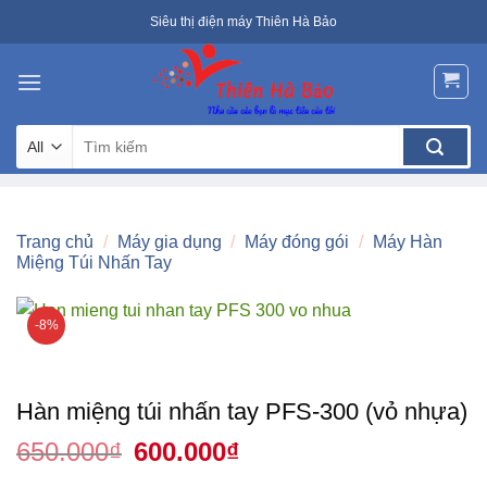
Skip
Siêu thị điện máy Thiên Hà Bảo
to
content
Tìm
kiếm:
Trang chủ
/
Máy gia dụng
/
Máy đóng gói
/
Máy Hàn
Miệng Túi Nhấn Tay
-8%
Hàn miệng túi nhấn tay PFS-300 (vỏ nhựa)
650.000
₫
Giá
600.000
₫
Giá
gốc
hiện
là:
tại