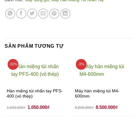
SẢN PHẨM TƯƠNG TỰ
-30%
-3%
Hàn miệng túi nhấn tay PFS-
Máy hàn miệng túi M4-
400 (vỏ thép)
600mm
Giá
Giá
Giá
Giá
1.050.000
₫
8.500.000
₫
1.500.000
₫
8.800.000
₫
gốc
hiện
gốc
hiện
là:
tại
là:
tại
1.500.000₫.
là:
8.800.000₫.
là:
1.050.000₫.
8.500.000