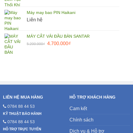
gốc
hiện
là:
tại
Máy may bao PIN Haikani
27.500.000₫.
là:
Liên hệ
25.000.000₫.
MÁY CẮT VẢI ĐẦU BÀN SANTAR
Giá
Giá
4.700.000
₫
5.200.000
₫
gốc
hiện
là:
tại
5.200.000₫.
là:
4.700.000₫.
LIÊN HỆ MUA HÀNG
HỖ TRỢ KHÁCH HÀNG
0784 88 44 53
Cam kết
KỸ THUẬT BẢO HÀNH
Chính sách
0784 88 44 53
HỖ TRỢ TRỰC TUYẾN
Dịch vụ & Hỗ trợ