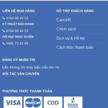
LIÊN HỆ MUA HÀNG
HỖ TRỢ KHÁCH HÀNG
0784 88 44 53
Cam kết
KỸ THUẬT BẢO HÀNH
Chính sách
0784 88 44 53
HỖ TRỢ TRỰC TUYẾN
Dịch vụ & Hỗ trợ
0985 73 42 89
Cách thức thanh toán
ĐĂNG KÝ NHẬN TIN
Lỗi:
Không tìm thấy biểu mẫu liên hệ.
ĐỐI TÁC VẬN CHUYỂN
PHƯƠNG THỨC THANH TOÁN