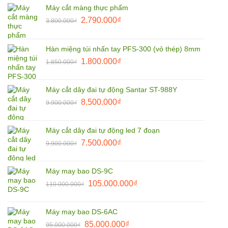
Máy cắt màng thực phẩm
Giá
Giá
2.790.000
₫
3.800.000
₫
gốc
hiện
là:
tại
Hàn miệng túi nhấn tay PFS-300 (vỏ thép) 8mm
3.800.000₫.
là:
Giá
Giá
1.800.000
₫
2.790.000₫.
1.850.000
₫
gốc
hiện
là:
tại
Máy cắt dây đai tự động Santar ST-988Y
1.850.000₫.
là:
Giá
Giá
8.500.000
₫
9.900.000
₫
1.800.000₫.
gốc
hiện
là:
tại
Máy cắt dây đai tự động led 7 đoạn
9.900.000₫.
là:
Giá
Giá
7.500.000
₫
9.900.000
₫
8.500.000₫.
gốc
hiện
là:
tại
Máy may bao DS-9C
9.900.000₫.
là:
Giá
Giá
105.000.000
₫
110.000.000
₫
7.500.000₫.
gốc
hiện
là:
tại
Máy may bao DS-6AC
110.000.000₫.
là:
Giá
Giá
85.000.000
₫
95.000.000
₫
105.000.000₫.