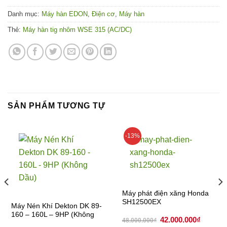
Danh mục:
Máy hàn EDON
,
Điện cơ
,
Máy hàn
Thẻ:
Máy hàn tig nhôm WSE 315 (AC/DC)
SẢN PHẨM TƯƠNG TỰ
-13%
Máy phát điện xăng Honda
SH12500EX
Máy Nén Khí Dekton DK 89-
160 – 160L – 9HP (Không
Giá
Giá
42.000.000
₫
48.000.000
₫
Dầu)
gốc
hiện