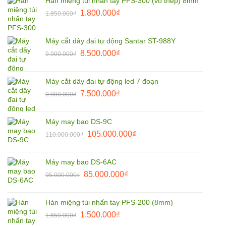
Hàn miệng túi nhấn tay PFS-300 (vỏ thép) 8mm
3.800.000₫.
là:
Giá
Giá
1.800.000
₫
2.790.000₫.
1.850.000
₫
gốc
hiện
là:
tại
Máy cắt dây đai tự động Santar ST-988Y
1.850.000₫.
là:
Giá
Giá
8.500.000
₫
9.900.000
₫
1.800.000₫.
gốc
hiện
là:
tại
Máy cắt dây đai tự động led 7 đoạn
9.900.000₫.
là:
Giá
Giá
7.500.000
₫
9.900.000
₫
8.500.000₫.
gốc
hiện
là:
tại
Máy may bao DS-9C
9.900.000₫.
là:
Giá
Giá
105.000.000
₫
110.000.000
₫
7.500.000₫.
gốc
hiện
là:
tại
Máy may bao DS-6AC
110.000.000₫.
là:
Giá
Giá
85.000.000
₫
95.000.000
₫
105.000.000₫.
gốc
hiện
là:
tại
Hàn miệng túi nhấn tay PFS-200 (8mm)
95.000.000₫.
là:
Giá
Giá
1.500.000
₫
1.650.000
₫
85.000.000₫.
gốc
hiện