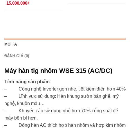
15.000.000
₫
là:
tại
48.000.000₫.
là:
42.000.
MÔ TẢ
ĐÁNH GIÁ (0)
Máy hàn tig nhôm WSE 315 (AC/DC)
Tính năng sản phẩm:
– Công nghệ Inverter gọn nhẹ, tiết kiệm điện hơn 40%
– Lĩnh vực sử dụng: Hàn khung sườn bàn ghế, mỹ
nghệ, khuôn mẫu…
– Khuyến cáo sử dụng nhỏ hơn 70% công suất để
máy bền bỉ hơn.
– Dòng hàn AC thích hợp hàn nhôm và hợp kim nhôm