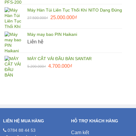
là:
tại
Máy Hàn Túi Liên Tục Thổi Khí NITO Dạng Đứng
1.650.000₫.
là:
Giá
Giá
25.000.000
₫
27.500.000
₫
1.500.000₫.
gốc
hiện
là:
tại
Máy may bao PIN Haikani
27.500.000₫.
là:
Liên hệ
25.000.000₫.
MÁY CẮT VẢI ĐẦU BÀN SANTAR
Giá
Giá
4.700.000
₫
5.200.000
₫
gốc
hiện
là:
tại
5.200.000₫.
là:
4.700.000₫.
LIÊN HỆ MUA HÀNG
HỖ TRỢ KHÁCH HÀNG
0784 88 44 53
Cam kết