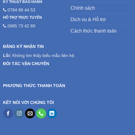
KỸ THUẬT BẢO HÀNH
Chính sách
0784 88 44 53
HỖ TRỢ TRỰC TUYẾN
Dịch vụ & Hỗ trợ
0985 73 42 89
Cách thức thanh toán
ĐĂNG KÝ NHẬN TIN
Lỗi:
Không tìm thấy biểu mẫu liên hệ.
ĐỐI TÁC VẬN CHUYỂN
PHƯƠNG THỨC THANH TOÁN
KẾT NỐI VỚI CHÚNG TÔI