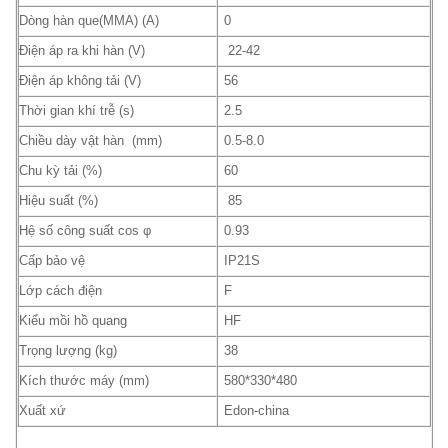
Dòng hàn que(MMA) (A)
0
Điện áp ra khi hàn (V)
22-42
Điện áp không tải (V)
56
Thời gian khí trễ (s)
2.5
Chiều dày vật hàn (mm)
0.5-8.0
Chu kỳ tải (%)
60
Hiệu suất (%)
85
Hệ số công suất cos φ
0.93
Cấp bảo vệ
IP21S
Lớp cách điện
F
Kiểu mồi hồ quang
HF
Trọng lượng (kg)
38
Kích thước máy (mm)
580*330*480
Xuất xứ
Edon-china