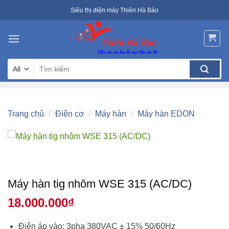
Skip
Siêu thị điện máy Thiên Hà Bảo
to
content
Tìm
kiếm:
Trang chủ
/
Điện cơ
/
Máy hàn
/
Máy hàn EDON
Máy hàn tig nhôm WSE 315 (AC/DC)
18.000.000
₫
Điện áp vào: 3pha 380VAC ± 15% 50/60Hz