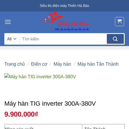
Skip
Siêu thị điện máy Thiên Hà Bảo
to
content
Tìm
kiếm:
Trang chủ
/
Điện cơ
/
Máy hàn
/
Máy hàn Tân Thành
Máy hàn TIG inverter 300A-380V
9.900.000
₫
Hãng sản xuất
Tân Thành