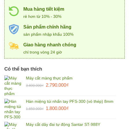
Mua hàng tiết kiệm
rẻ hơn từ 10% - 30%
Sản phẩm chính hãng
sản phẩm nhập khẩu 100%
Giao hàng nhanh chóng
chỉ trong vòng 24 giờ
Có thể bạn thích
Máy cắt màng thực phẩm
Giá
Giá
2.790.000
₫
3.800.000
₫
gốc
hiện
là:
tại
Hàn miệng túi nhấn tay PFS-300 (vỏ thép) 8mm
3.800.000₫.
là:
Giá
Giá
1.800.000
₫
2.790.000₫.
1.850.000
₫
gốc
hiện
là:
tại
Máy cắt dây đai tự động Santar ST-988Y
1.850.000₫.
là: