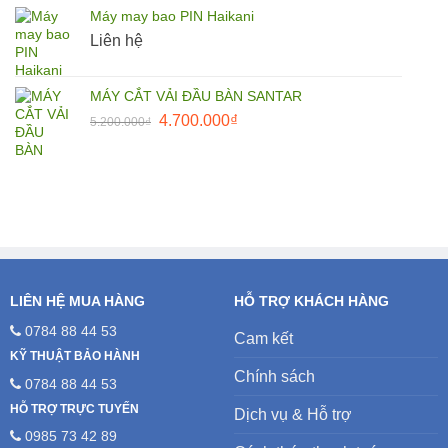
là:
tại
Máy may bao PIN Haikani
27.500.000₫.
là:
Liên hệ
25.000.000₫.
MÁY CẮT VẢI ĐẦU BÀN SANTAR
Giá
Giá
4.700.000
₫
5.200.000
₫
gốc
hiện
là:
tại
5.200.000₫.
là:
4.700.000₫.
LIÊN HỆ MUA HÀNG
HỖ TRỢ KHÁCH HÀNG
0784 88 44 53
Cam kết
KỸ THUẬT BẢO HÀNH
Chính sách
0784 88 44 53
HỖ TRỢ TRỰC TUYẾN
Dịch vụ & Hỗ trợ
0985 73 42 89