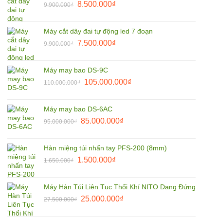
Giá
Giá
8.500.000
₫
9.900.000
₫
1.800.000₫.
gốc
hiện
là:
tại
Máy cắt dây đai tự động led 7 đoạn
9.900.000₫.
là:
Giá
Giá
7.500.000
₫
9.900.000
₫
8.500.000₫.
gốc
hiện
là:
tại
Máy may bao DS-9C
9.900.000₫.
là:
Giá
Giá
105.000.000
₫
110.000.000
₫
7.500.000₫.
gốc
hiện
là:
tại
Máy may bao DS-6AC
110.000.000₫.
là:
Giá
Giá
85.000.000
₫
95.000.000
₫
105.000.000₫.
gốc
hiện
là:
tại
Hàn miệng túi nhấn tay PFS-200 (8mm)
95.000.000₫.
là:
Giá
Giá
1.500.000
₫
1.650.000
₫
85.000.000₫.
gốc
hiện
là:
tại
Máy Hàn Túi Liên Tục Thổi Khí NITO Dạng Đứng
1.650.000₫.
là:
Giá
Giá
25.000.000
₫
27.500.000
₫
1.500.000₫.
gốc
hiện