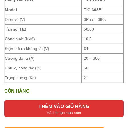
Model
TIG 303F
Điện vô (V)
3Pha – 380v
Tần số (Hz)
50/60
Công suất (KVA)
10.5
Điện thế ra không tải (V)
64
Cường độ ra (A)
20 – 300
Chu kỳ công tác (%)
60
Trọng lượng (Kg)
21
CÒN HÀNG
THÊM VÀO GIỎ HÀNG