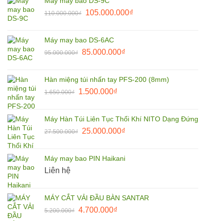
Máy may bao DS-9C
9.900.000₫.
là:
Giá
Giá
105.000.000
₫
110.000.000
₫
7.500.000₫.
gốc
hiện
là:
tại
Máy may bao DS-6AC
110.000.000₫.
là:
Giá
Giá
85.000.000
₫
95.000.000
₫
105.000.000₫.
gốc
hiện
là:
tại
Hàn miệng túi nhấn tay PFS-200 (8mm)
95.000.000₫.
là:
Giá
Giá
1.500.000
₫
1.650.000
₫
85.000.000₫.
gốc
hiện
là:
tại
Máy Hàn Túi Liên Tục Thổi Khí NITO Dạng Đứng
1.650.000₫.
là:
Giá
Giá
25.000.000
₫
27.500.000
₫
1.500.000₫.
gốc
hiện
là:
tại
Máy may bao PIN Haikani
27.500.000₫.
là:
Liên hệ
25.000.000₫.
MÁY CẮT VẢI ĐẦU BÀN SANTAR
Giá
Giá
4.700.000
₫
5.200.000
₫
gốc
hiện