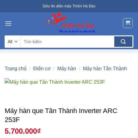
Skip
Siêu thị điện máy Thiên Hà Bảo
to
content
Tìm
kiếm:
Trang chủ
/
Điện cơ
/
Máy hàn
/
Máy hàn Tân Thành
Máy hàn que Tân Thành Inverter ARC
253F
5.700.000
₫