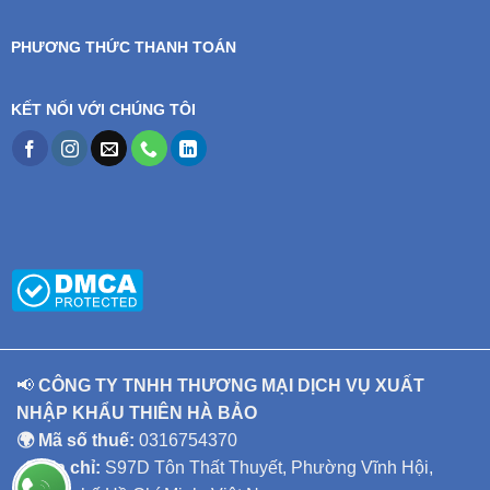
PHƯƠNG THỨC THANH TOÁN
KẾT NỐI VỚI CHÚNG TÔI
📢
CÔNG TY TNHH THƯƠNG MẠI DỊCH VỤ XUẤT
NHẬP KHẨU THIÊN HÀ BẢO
🌍 Mã số thuế:
0316754370
📍 Địa chỉ:
S97D Tôn Thất Thuyết, Phường Vĩnh Hội,