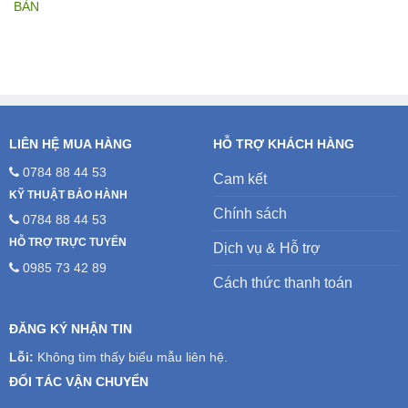
là:
tại
5.200.000₫.
là:
4.700.000₫.
LIÊN HỆ MUA HÀNG
HỖ TRỢ KHÁCH HÀNG
0784 88 44 53
Cam kết
KỸ THUẬT BẢO HÀNH
Chính sách
0784 88 44 53
HỖ TRỢ TRỰC TUYẾN
Dịch vụ & Hỗ trợ
0985 73 42 89
Cách thức thanh toán
ĐĂNG KÝ NHẬN TIN
Lỗi:
Không tìm thấy biểu mẫu liên hệ.
ĐỐI TÁC VẬN CHUYỂN