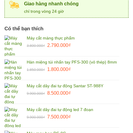
Giao hàng nhanh chóng
chỉ trong vòng 24 giờ
Có thể bạn thích
Máy cắt màng thực phẩm
Giá
Giá
2.790.000
₫
3.800.000
₫
gốc
hiện
là:
tại
Hàn miệng túi nhấn tay PFS-300 (vỏ thép) 8mm
3.800.000₫.
là:
Giá
Giá
1.800.000
₫
2.790.000₫.
1.850.000
₫
gốc
hiện
là:
tại
Máy cắt dây đai tự động Santar ST-988Y
1.850.000₫.
là:
Giá
Giá
8.500.000
₫
9.900.000
₫
1.800.000₫.
gốc
hiện
là:
tại
Máy cắt dây đai tự động led 7 đoạn
9.900.000₫.
là:
Giá
Giá
7.500.000
₫
9.900.000
₫
8.500.000₫.
gốc
hiện
là:
tại