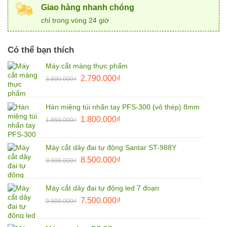
Giao hàng nhanh chóng
chỉ trong vòng 24 giờ
Có thể bạn thích
Máy cắt màng thực phẩm
Giá
Giá
2.790.000
₫
3.800.000
₫
gốc
hiện
là:
tại
Hàn miệng túi nhấn tay PFS-300 (vỏ thép) 8mm
3.800.000₫.
là:
Giá
Giá
1.800.000
₫
2.790.000₫.
1.850.000
₫
gốc
hiện
là:
tại
Máy cắt dây đai tự động Santar ST-988Y
1.850.000₫.
là:
Giá
Giá
8.500.000
₫
9.900.000
₫
1.800.000₫.
gốc
hiện
là:
tại
Máy cắt dây đai tự động led 7 đoạn
9.900.000₫.
là:
Giá
Giá
7.500.000
₫
9.900.000
₫
8.500.000₫.
gốc
hiện
là:
tại