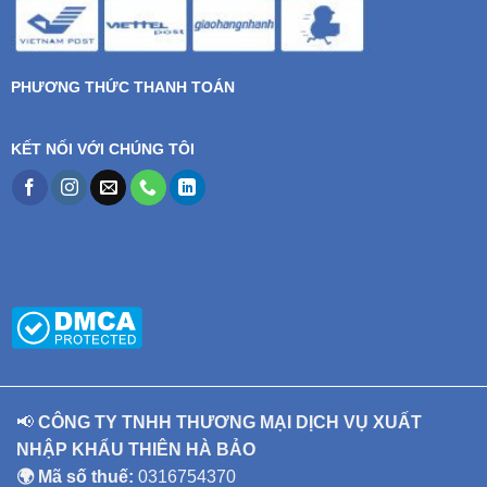
PHƯƠNG THỨC THANH TOÁN
KẾT NỐI VỚI CHÚNG TÔI
📢
CÔNG TY TNHH THƯƠNG MẠI DỊCH VỤ XUẤT
NHẬP KHẨU THIÊN HÀ BẢO
🌍 Mã số thuế:
0316754370