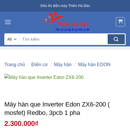
Skip
Siêu thị điện máy Thiên Hà Bảo
to
content
Tìm
kiếm:
Trang chủ
/
Điện cơ
/
Máy hàn
/
Máy hàn EDON
Máy hàn que Inverter Edon ZX6-200 (
mosfet) Redbo, 3pcb 1 pha
2.300.000
₫