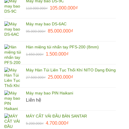
Máy may bao DS-9C
9.900.000₫.
là:
Giá
Giá
105.000.000
₫
110.000.000
₫
7.500.000₫.
gốc
hiện
là:
tại
Máy may bao DS-6AC
110.000.000₫.
là:
Giá
Giá
85.000.000
₫
95.000.000
₫
105.000.000₫.
gốc
hiện
là:
tại
Hàn miệng túi nhấn tay PFS-200 (8mm)
95.000.000₫.
là:
Giá
Giá
1.500.000
₫
1.650.000
₫
85.000.000₫.
gốc
hiện
là:
tại
Máy Hàn Túi Liên Tục Thổi Khí NITO Dạng Đứng
1.650.000₫.
là:
Giá
Giá
25.000.000
₫
27.500.000
₫
1.500.000₫.
gốc
hiện
là:
tại
Máy may bao PIN Haikani
27.500.000₫.
là:
Liên hệ
25.000.000₫.
MÁY CẮT VẢI ĐẦU BÀN SANTAR
Giá
Giá
4.700.000
₫
5.200.000
₫
gốc
hiện