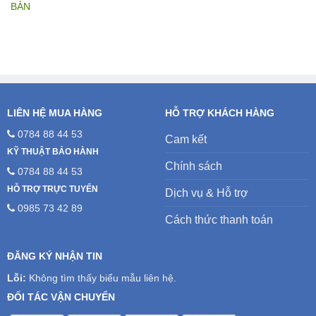
là:
tại
5.200.000₫.
là:
4.700.000₫.
LIÊN HỆ MUA HÀNG
HỖ TRỢ KHÁCH HÀNG
0784 88 44 53
Cam kết
KỸ THUẬT BẢO HÀNH
Chính sách
0784 88 44 53
HỖ TRỢ TRỰC TUYẾN
Dịch vụ & Hỗ trợ
0985 73 42 89
Cách thức thanh toán
ĐĂNG KÝ NHẬN TIN
Lỗi:
Không tìm thấy biểu mẫu liên hệ.
ĐỐI TÁC VẬN CHUYỂN