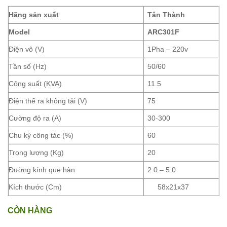
Hãng sản xuất
Tân Thành
Model
ARC301F
Điện vô (V)
1Pha – 220v
Tần số (Hz)
50/60
Công suất (KVA)
11.5
Điện thế ra không tải (V)
75
Cường độ ra (A)
30-300
Chu kỳ công tác (%)
60
Trọng lượng (Kg)
20
Đường kính que hàn
2.0 – 5.0
Kích thước (Cm)
58x21x37
CÒN HÀNG