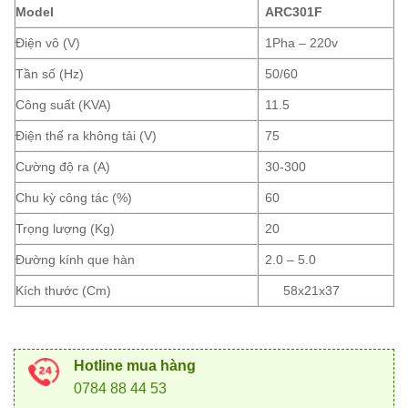
Model
ARC301F
Điện vô (V)
1Pha – 220v
Tần số (Hz)
50/60
Công suất (KVA)
11.5
Điện thế ra không tải (V)
75
Cường độ ra (A)
30-300
Chu kỳ công tác (%)
60
Trọng lượng (Kg)
20
Đường kính que hàn
2.0 – 5.0
Kích thước (Cm)
58x21x37
Hotline mua hàng
0784 88 44 53