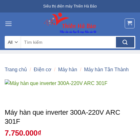
Skip
Siêu thị điện máy Thiên Hà Bảo
to
content
Tìm
kiếm:
Trang chủ
/
Điện cơ
/
Máy hàn
/
Máy hàn Tân Thành
Máy hàn que inverter 300A-220V ARC
301F
7.750.000
₫