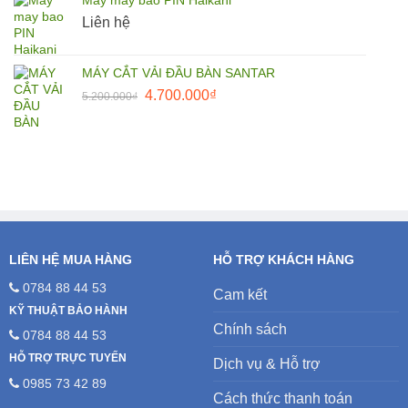
Máy may bao PIN Haikani
27.500.000₫.
là:
Liên hệ
25.000.000₫.
MÁY CẮT VẢI ĐẦU BÀN SANTAR
Giá
Giá
4.700.000
₫
5.200.000
₫
gốc
hiện
là:
tại
5.200.000₫.
là:
4.700.000₫.
LIÊN HỆ MUA HÀNG
HỖ TRỢ KHÁCH HÀNG
0784 88 44 53
Cam kết
KỸ THUẬT BẢO HÀNH
Chính sách
0784 88 44 53
HỖ TRỢ TRỰC TUYẾN
Dịch vụ & Hỗ trợ
0985 73 42 89
Cách thức thanh toán