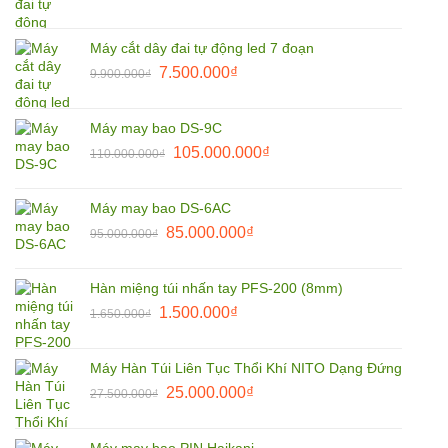
gốc
hiện
là:
tại
Máy cắt dây đai tự động led 7 đoạn
9.900.000₫.
là:
Giá
Giá
7.500.000
₫
9.900.000
₫
8.500.000₫.
gốc
hiện
là:
tại
Máy may bao DS-9C
9.900.000₫.
là:
Giá
Giá
105.000.000
₫
110.000.000
₫
7.500.000₫.
gốc
hiện
là:
tại
Máy may bao DS-6AC
110.000.000₫.
là:
Giá
Giá
85.000.000
₫
95.000.000
₫
105.000.000₫.
gốc
hiện
là:
tại
Hàn miệng túi nhấn tay PFS-200 (8mm)
95.000.000₫.
là:
Giá
Giá
1.500.000
₫
1.650.000
₫
85.000.000₫.
gốc
hiện
là:
tại
Máy Hàn Túi Liên Tục Thổi Khí NITO Dạng Đứng
1.650.000₫.
là:
Giá
Giá
25.000.000
₫
27.500.000
₫
1.500.000₫.
gốc
hiện
là:
tại