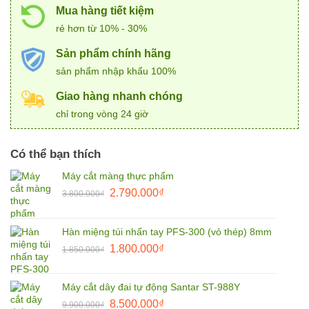
Mua hàng tiết kiệm
rẻ hơn từ 10% - 30%
Sản phẩm chính hãng
sản phẩm nhập khẩu 100%
Giao hàng nhanh chóng
chỉ trong vòng 24 giờ
Có thể bạn thích
Máy cắt màng thực phẩm
Giá
Giá
2.790.000
₫
3.800.000
₫
gốc
hiện
là:
tại
Hàn miệng túi nhấn tay PFS-300 (vỏ thép) 8mm
3.800.000₫.
là:
Giá
Giá
1.800.000
₫
2.790.000₫.
1.850.000
₫
gốc
hiện
là:
tại
Máy cắt dây đai tự động Santar ST-988Y
1.850.000₫.
là:
Giá
Giá
8.500.000
₫
9.900.000
₫
1.800.000₫.