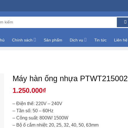
m:
chủ
Chính sách
Sản phẩm
Dịch vụ
Tin tức
Liên hệ
Máy hàn ống nhựa PTWT21500
1.250.000
₫
– Điện thế: 220V – 240V
– Tần số: 50 – 60Hz
– Công suất: 800W/ 1500W
– Bộ ổ cắm nhiệt: 20, 25, 32, 40, 50, 63mm