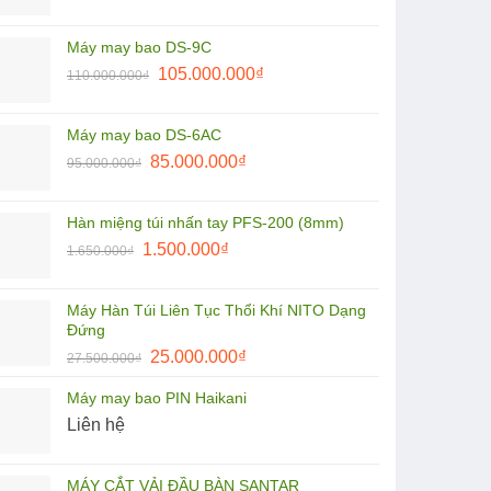
gốc
hiện
là:
tại
Máy may bao DS-9C
9.900.000₫.
là:
Giá
Giá
105.000.000
₫
110.000.000
₫
7.500.000₫.
gốc
hiện
là:
tại
Máy may bao DS-6AC
110.000.000₫.
là:
Giá
Giá
85.000.000
₫
95.000.000
₫
105.000.000₫.
gốc
hiện
là:
tại
Hàn miệng túi nhấn tay PFS-200 (8mm)
95.000.000₫.
là:
Giá
Giá
1.500.000
₫
1.650.000
₫
85.000.000₫.
gốc
hiện
là:
tại
Máy Hàn Túi Liên Tục Thổi Khí NITO Dạng
1.650.000₫.
là:
Đứng
1.500.000₫.
Giá
Giá
25.000.000
₫
27.500.000
₫
gốc
hiện
Máy may bao PIN Haikani
là:
tại
Liên hệ
27.500.000₫.
là:
25.000.000₫.
MÁY CẮT VẢI ĐẦU BÀN SANTAR