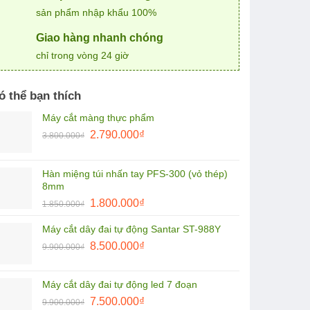
sản phẩm nhập khẩu 100%
Giao hàng nhanh chóng
chỉ trong vòng 24 giờ
ó thể bạn thích
Máy cắt màng thực phẩm
Giá
Giá
2.790.000
₫
3.800.000
₫
gốc
hiện
là:
tại
Hàn miệng túi nhấn tay PFS-300 (vỏ thép)
3.800.000₫.
là:
8mm
2.790.000₫.
Giá
Giá
1.800.000
₫
1.850.000
₫
gốc
hiện
Máy cắt dây đai tự động Santar ST-988Y
là:
tại
Giá
Giá
1.850.000₫.
8.500.000
₫
là:
9.900.000
₫
gốc
hiện
1.800.000₫.
là:
tại
Máy cắt dây đai tự động led 7 đoạn
9.900.000₫.
là:
Giá
Giá
7.500.000
₫
9.900.000
₫
8.500.000₫.