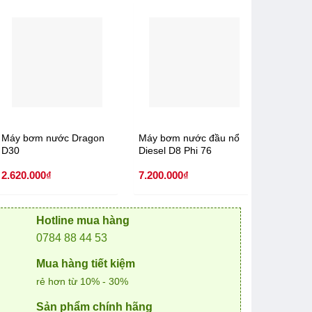
Máy bơm nước Dragon
Máy bơm nước đầu nổ
Máy phá
D30
Diesel D8 Phi 76
I-MIKE
trần)
2.620.000
₫
7.200.000
₫
11.800.
Hotline mua hàng
0784 88 44 53
Mua hàng tiết kiệm
rẻ hơn từ 10% - 30%
Sản phẩm chính hãng