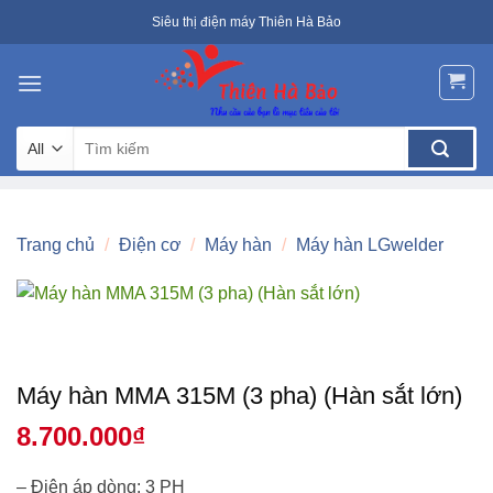
Skip
Siêu thị điện máy Thiên Hà Bảo
to
content
Tìm
kiếm:
Trang chủ
/
Điện cơ
/
Máy hàn
/
Máy hàn LGwelder
Máy hàn MMA 315M (3 pha) (Hàn sắt lớn)
8.700.000
₫
– Điện áp dòng: 3 PH