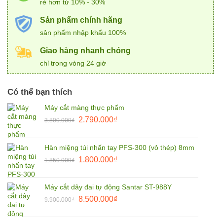
rẻ hơn từ 10% - 30%
Sản phẩm chính hãng
sản phẩm nhập khẩu 100%
Giao hàng nhanh chóng
chỉ trong vòng 24 giờ
Có thể bạn thích
Máy cắt màng thực phẩm
Giá
Giá
2.790.000
₫
3.800.000
₫
gốc
hiện
là:
tại
Hàn miệng túi nhấn tay PFS-300 (vỏ thép) 8mm
3.800.000₫.
là:
Giá
Giá
1.800.000
₫
2.790.000₫.
1.850.000
₫
gốc
hiện
là:
tại
Máy cắt dây đai tự động Santar ST-988Y
1.850.000₫.
là:
Giá
Giá
8.500.000
₫
9.900.000
₫
1.800.000₫.
gốc
hiện
là:
tại