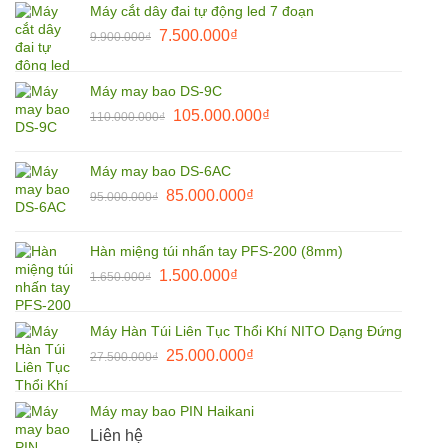
Máy cắt dây đai tự động led 7 đoạn
9.900.000₫.
là:
Giá
Giá
7.500.000
₫
9.900.000
₫
8.500.000₫.
gốc
hiện
là:
tại
Máy may bao DS-9C
9.900.000₫.
là:
Giá
Giá
105.000.000
₫
110.000.000
₫
7.500.000₫.
gốc
hiện
là:
tại
Máy may bao DS-6AC
110.000.000₫.
là:
Giá
Giá
85.000.000
₫
95.000.000
₫
105.000.000₫.
gốc
hiện
là:
tại
Hàn miệng túi nhấn tay PFS-200 (8mm)
95.000.000₫.
là:
Giá
Giá
1.500.000
₫
1.650.000
₫
85.000.000₫.
gốc
hiện
là:
tại
Máy Hàn Túi Liên Tục Thổi Khí NITO Dạng Đứng
1.650.000₫.
là:
Giá
Giá
25.000.000
₫
27.500.000
₫
1.500.000₫.
gốc
hiện
là:
tại
Máy may bao PIN Haikani
27.500.000₫.
là:
Liên hệ
25.000.000₫.