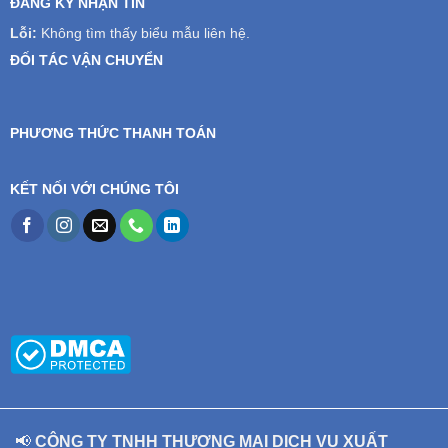
ĐĂNG KÝ NHẬN TIN
Lỗi:
Không tìm thấy biểu mẫu liên hệ.
ĐỐI TÁC VẬN CHUYỂN
PHƯƠNG THỨC THANH TOÁN
KẾT NỐI VỚI CHÚNG TÔI
📢
CÔNG TY TNHH THƯƠNG MẠI DỊCH VỤ XUẤT