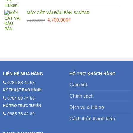
MÁY CẮT VẢI ĐẦU BÀN SANTAR
Giá
Giá
4.700.000
₫
5.200.000
₫
gốc
hiện
là:
tại
5.200.000₫.
là:
4.700.000₫.
LIÊN HỆ MUA HÀNG
HỖ TRỢ KHÁCH HÀNG
0784 88 44 53
Cam kết
KỸ THUẬT BẢO HÀNH
Chính sách
0784 88 44 53
HỖ TRỢ TRỰC TUYẾN
Dịch vụ & Hỗ trợ
0985 73 42 89
Cách thức thanh toán