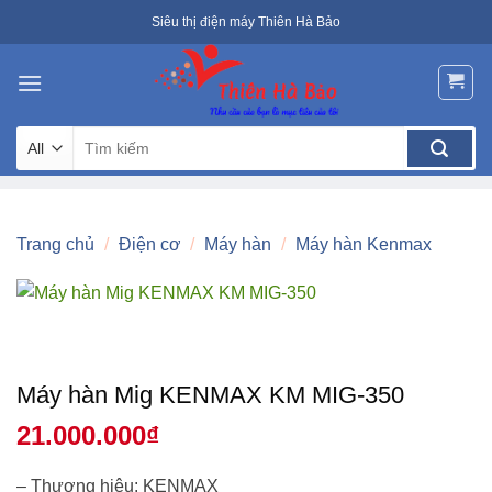
Skip
Siêu thị điện máy Thiên Hà Bảo
to
content
Tìm
kiếm:
Trang chủ
/
Điện cơ
/
Máy hàn
/
Máy hàn Kenmax
Máy hàn Mig KENMAX KM MIG-350
21.000.000
₫
– Thương hiệu: KENMAX