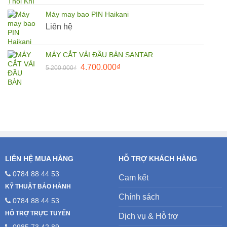
là:
tại
Máy may bao PIN Haikani
27.500.000₫.
là:
Liên hệ
25.000.000₫.
MÁY CẮT VẢI ĐẦU BÀN SANTAR
Giá
Giá
4.700.000
₫
5.200.000
₫
gốc
hiện
là:
tại
5.200.000₫.
là:
4.700.000₫.
LIÊN HỆ MUA HÀNG
HỖ TRỢ KHÁCH HÀNG
0784 88 44 53
Cam kết
KỸ THUẬT BẢO HÀNH
Chính sách
0784 88 44 53
HỖ TRỢ TRỰC TUYẾN
Dịch vụ & Hỗ trợ