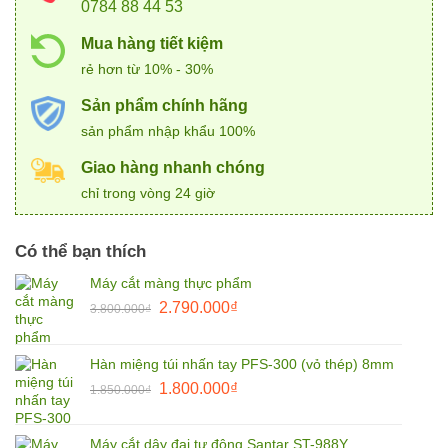
0784 88 44 53
Mua hàng tiết kiệm
rẻ hơn từ 10% - 30%
Sản phẩm chính hãng
sản phẩm nhập khẩu 100%
Giao hàng nhanh chóng
chỉ trong vòng 24 giờ
Có thể bạn thích
Máy cắt màng thực phẩm
Giá
Giá
2.790.000
₫
3.800.000
₫
gốc
hiện
là:
tại
Hàn miệng túi nhấn tay PFS-300 (vỏ thép) 8mm
3.800.000₫.
là:
Giá
Giá
1.800.000
₫
2.790.000₫.
1.850.000
₫
gốc
hiện
là:
tại
Máy cắt dây đai tự động Santar ST-988Y