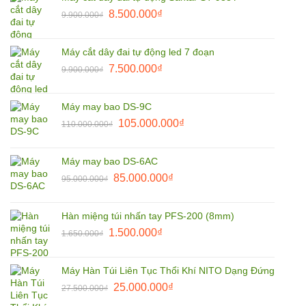
1.850.000₫.
là:
Giá
Giá
8.500.000
₫
9.900.000
₫
1.800.000₫.
gốc
hiện
là:
tại
Máy cắt dây đai tự động led 7 đoạn
9.900.000₫.
là:
Giá
Giá
7.500.000
₫
9.900.000
₫
8.500.000₫.
gốc
hiện
là:
tại
Máy may bao DS-9C
9.900.000₫.
là:
Giá
Giá
105.000.000
₫
110.000.000
₫
7.500.000₫.
gốc
hiện
là:
tại
Máy may bao DS-6AC
110.000.000₫.
là:
Giá
Giá
85.000.000
₫
95.000.000
₫
105.000.000₫.
gốc
hiện
là:
tại
Hàn miệng túi nhấn tay PFS-200 (8mm)
95.000.000₫.
là:
Giá
Giá
1.500.000
₫
1.650.000
₫
85.000.000₫.
gốc
hiện
là:
tại
Máy Hàn Túi Liên Tục Thổi Khí NITO Dạng Đứng
1.650.000₫.
là:
Giá
Giá
25.000.000
₫
27.500.000
₫
1.500.000₫.
gốc
hiện