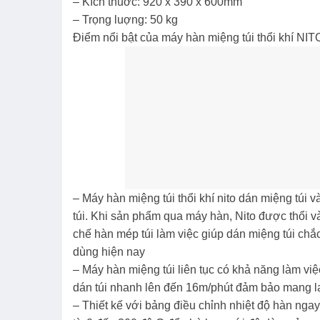
– Kích thuớc: 920 x 390 x 600mm
– Trọng luợng: 50 kg
Điểm nổi bật của máy hàn miệng túi thổi khí NIT
– Máy hàn miệng túi thổi khí nito dán miệng tú
túi. Khi sản phẩm qua máy hàn, Nito được thổi v
chế hàn mép túi làm việc giúp dán miệng túi chắ
dùng hiện nay
– Máy hàn miệng túi liên tục có khả năng làm v
dán túi nhanh lên đến 16m/phút đảm bảo mang lại
– Thiết kế với bảng điều chỉnh nhiệt độ hàn ngay