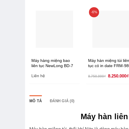
-6%
Máy hàng miệng bao
Máy hàn miệng túi liê
liên tục NewLong BD-7
tục có in date FRM-9
(Xuất xứ Nhật Bản)
Giá
Liên hệ
8.250.000
₫
8.750.000
₫
gốc
là:
8.750.000₫
MÔ TẢ
ĐÁNH GIÁ (0)
Máy hàn liên