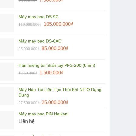
9.900.000
₫
8.500.000₫.
gốc
hiện
là:
tại
Máy may bao DS-9C
9.900.000₫.
là:
Giá
Giá
105.000.000
₫
110.000.000
₫
7.500.000₫.
gốc
hiện
là:
tại
Máy may bao DS-6AC
110.000.000₫.
là:
Giá
Giá
85.000.000
₫
95.000.000
₫
105.000.000₫.
gốc
hiện
là:
tại
Hàn miệng túi nhấn tay PFS-200 (8mm)
95.000.000₫.
là:
Giá
Giá
1.500.000
₫
1.650.000
₫
85.000.000₫.
gốc
hiện
là:
tại
Máy Hàn Túi Liên Tục Thổi Khí NITO Dạng
1.650.000₫.
là:
Đứng
1.500.000₫.
Giá
Giá
25.000.000
₫
27.500.000
₫
gốc
hiện
Máy may bao PIN Haikani
là:
tại
Liên hệ
27.500.000₫.
là:
25.000.000₫.