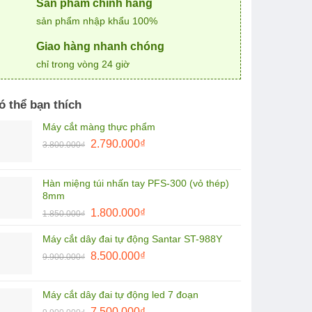
Sản phẩm chính hãng
sản phẩm nhập khẩu 100%
Giao hàng nhanh chóng
chỉ trong vòng 24 giờ
ó thể bạn thích
Máy cắt màng thực phẩm
Giá
Giá
2.790.000
₫
3.800.000
₫
gốc
hiện
là:
tại
Hàn miệng túi nhấn tay PFS-300 (vỏ thép)
3.800.000₫.
là:
8mm
2.790.000₫.
Giá
Giá
1.800.000
₫
1.850.000
₫
gốc
hiện
Máy cắt dây đai tự động Santar ST-988Y
là:
tại
Giá
Giá
1.850.000₫.
8.500.000
₫
là:
9.900.000
₫
gốc
hiện
1.800.000₫.
là:
tại
Máy cắt dây đai tự động led 7 đoạn
9.900.000₫.
là:
Giá
Giá
7.500.000
₫