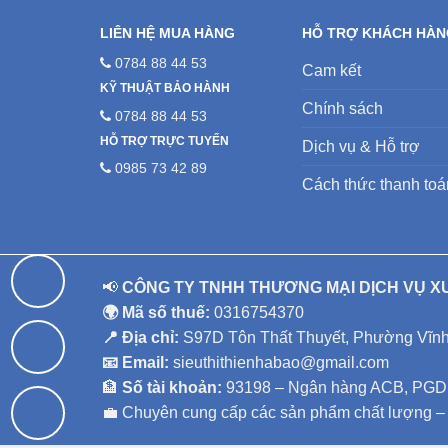
LIÊN HỆ MUA HÀNG
HỖ TRỢ KHÁCH HÀ
0784 88 44 53
Cam kết
KỸ THUẬT BẢO HÀNH
Chính sách
0784 88 44 53
HỖ TRỢ TRỰC TUYẾN
Dịch vụ & Hỗ trợ
0985 73 42 89
Cách thức thanh toá
📢
CÔNG TY TNHH THƯƠNG MẠI DỊCH VỤ X
🌍 Mã số thuế:
0316754370
📍 Địa chỉ:
S97D Tôn Thất Thuyết, Phường Vĩnh 
📧 Email:
sieuthithienhabao@gmail.com
🏦
Số tài khoản:
93198 – Ngân hàng ACB, PGD 
💼 Chuyên cung cấp các sản phẩm chất lượng – D