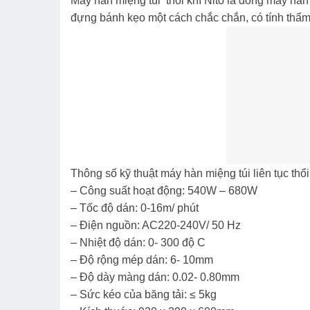
Máy hàn miệng túi thổi khí Nito là dòng máy hàn m
đựng bánh kẹo một cách chắc chắn, có tính th
Thông số kỹ thuật máy hàn miệng túi liên tục thổi
– Công suất hoạt động: 540W – 680W
– Tốc độ dán: 0-16m/ phút
– Điện nguồn: AC220-240V/ 50 Hz
– Nhiệt độ dán: 0- 300 độ C
– Độ rộng mép dán: 6- 10mm
– Độ dày màng dán: 0.02- 0.80mm
– Sức kéo của băng tải: ≤ 5kg