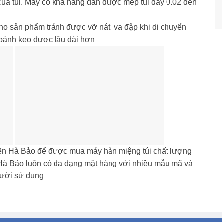
ủa túi. Máy có khả năng dán được mép túi dày 0.02 đến
cho sản phẩm tránh được vỡ nát, va đập khi di chuyển
 bánh kẹo được lâu dài hơn
hiên Hà Bảo để được mua máy hàn miệng túi chất lượng
n Hà Bảo luôn có đa dạng mặt hàng với nhiều mẫu mã và
gười sử dụng