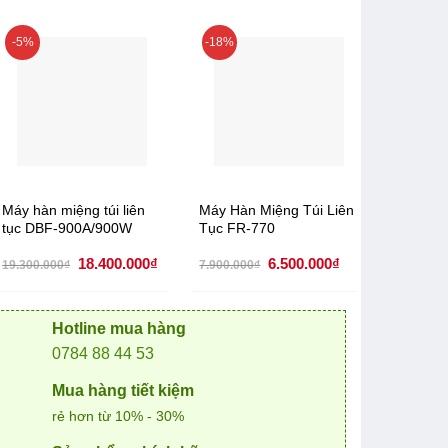
-5%
-18%
-4%
Máy hàn miệng túi liên
Máy Hàn Miệng Túi Liên
Máy hàn
tục DBF-900A/900W
Tục FR-770
tục DB
Giá
Giá
Giá
Giá
18.400.000
₫
6.500.000
₫
19.300.000
₫
7.900.000
₫
19.500.0
gốc
hiện
gốc
hiện
là:
tại
là:
tại
19.300.000₫.
là:
7.900.000₫.
là:
0₫.
18.400.000₫.
6.500.000₫.
Hotline mua hàng
0784 88 44 53
Mua hàng tiết kiệm
rẻ hơn từ 10% - 30%