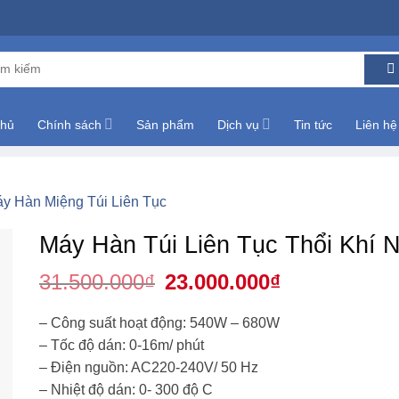
m:
chủ
Chính sách
Sản phẩm
Dịch vụ
Tin tức
Liên hệ
y Hàn Miệng Túi Liên Tục
Máy Hàn Túi Liên Tục Thổi Khí 
31.500.000
₫
Giá
23.000.000
₫
Giá
gốc
hiện
là:
tại
31.500.000₫.
là:
– Công suất hoạt động: 540W – 680W
23.000.000₫.
– Tốc độ dán: 0-16m/ phút
– Điện nguồn: AC220-240V/ 50 Hz
– Nhiệt độ dán: 0- 300 độ C