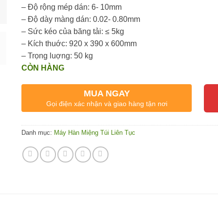
– Độ rộng mép dán: 6- 10mm
– Độ dày màng dán: 0.02- 0.80mm
– Sức kéo của băng tải: ≤ 5kg
– Kích thuớc: 920 x 390 x 600mm
– Trọng luợng: 50 kg
CÒN HÀNG
MUA NGAY
Gọi điện xác nhận và giao hàng tận nơi
Danh mục:
Máy Hàn Miệng Túi Liên Tục