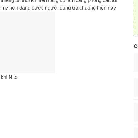
iệng túi thổi khí liên tục giúp làm căng phồng các túi
ẩm mỹ hơn đang được người dùng ưa chuộng hiện nay
C
 khí Nito