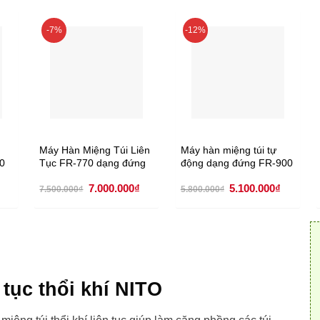
-7%
-12%
n
Máy Hàn Miệng Túi Liên
Máy hàn miệng túi tự
80
Tục FR-770 dạng đứng
động dạng đứng FR-900
Giá
Giá
Giá
Giá
Giá
7.000.000
₫
5.100.000
₫
7.500.000
₫
5.800.000
₫
hiện
gốc
hiện
gốc
hiện
tại
là:
tại
là:
tại
.
là:
7.500.000₫.
là:
5.800.000₫.
là:
8.250.000₫.
7.000.000₫.
5.100.00
 tục thổi khí NITO