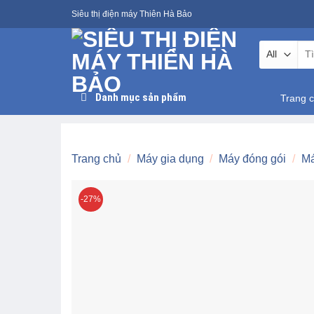
Skip
Siêu thị điện máy Thiên Hà Bảo
to
content
Tìm
kiế
Danh mục sản phẩm
Trang 
Trang chủ
/
Máy gia dụng
/
Máy đóng gói
/
Má
-27%