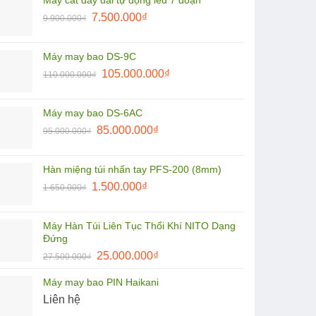
Máy cắt dây đai tự động led 7 đoạn
9.900.000₫.
là:
Giá
Giá
7.500.000
₫
9.900.000
₫
8.500.000₫.
gốc
hiện
là:
tại
Máy may bao DS-9C
9.900.000₫.
là:
Giá
Giá
105.000.000
₫
110.000.000
₫
7.500.000₫.
gốc
hiện
là:
tại
Máy may bao DS-6AC
110.000.000₫.
là:
Giá
Giá
85.000.000
₫
95.000.000
₫
105.000.000₫.
gốc
hiện
là:
tại
Hàn miệng túi nhấn tay PFS-200 (8mm)
95.000.000₫.
là:
Giá
Giá
1.500.000
₫
1.650.000
₫
85.000.000₫.
gốc
hiện
là:
tại
Máy Hàn Túi Liên Tục Thổi Khí NITO Dạng
1.650.000₫.
là:
Đứng
1.500.000₫.
Giá
Giá
25.000.000
₫
27.500.000
₫
gốc
hiện
Máy may bao PIN Haikani
là:
tại
Liên hệ
27.500.000₫.
là:
25.000.000₫.