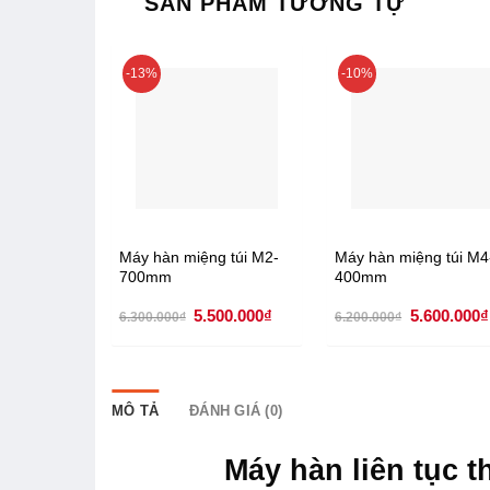
SẢN PHẨM TƯƠNG TỰ
-13%
-10%
Máy hàn miệng túi M2-
Máy hàn miệng túi M4
700mm
400mm
Giá
Giá
Giá
5.500.000
₫
5.600.000
₫
6.300.000
₫
6.200.000
₫
gốc
hiện
gốc
là:
tại
là:
6.300.000₫.
là:
6.200.000₫
5.500.000₫.
MÔ TẢ
ĐÁNH GIÁ (0)
Máy hàn liên tục t