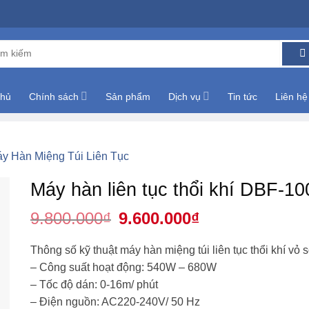
m:
chủ
Chính sách
Sản phẩm
Dịch vụ
Tin tức
Liên hệ
y Hàn Miệng Túi Liên Tục
Máy hàn liên tục thổi khí DBF-10
9.800.000
₫
Giá
9.600.000
₫
Giá
gốc
hiện
là:
tại
9.800.000₫.
là:
Thông số kỹ thuật máy hàn miệng túi liên tục thổi khí vỏ 
9.600.000₫.
– Công suất hoạt động: 540W – 680W
– Tốc độ dán: 0-16m/ phút
– Điện nguồn: AC220-240V/ 50 Hz