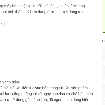
ng máy hàn miệng túi thổi khí liên tục giúp làm căng
n, có tính thẩm mỹ hơn đang được người dùng ưa
 khí
C
ơn tĩnh điện
i và thổi khí liên tục vào bên trong túi. Khi sản phẩm
 túi làm căng phồng túi và ngay sau đso cơ chế hàn mép
các cơ sở đóng gói bánh kẹo, đồ ngọt, … tin dùng hiện