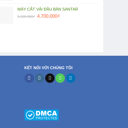
MÁY CẮT VẢI ĐẦU BÀN SANTAR
Giá
Giá
4.700.000
₫
5.200.000
₫
gốc
hiện
là:
tại
5.200.000₫.
là:
4.700.000₫.
KẾT NỐI VỚI CHÚNG TÔI