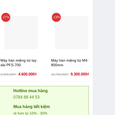
-27%
-13%
-12%
Máy hàn miệng túi tay
Máy hàn miệng túi M4-
Máy hàn
dài PFS-700
800mm
1000m
Giá
Giá
Giá
Giá
4.600.000
₫
9.300.000
₫
6.300.000
₫
10.700.000
₫
9.700.00
gốc
hiện
gốc
hiện
là:
tại
là:
tại
6.300.000₫.
là:
10.700.000₫.
là:
0₫.
4.600.000₫.
9.300.000₫.
Hotline mua hàng
0784 88 44 53
Mua hàng tiết kiệm
rẻ hơn từ 10% - 30%