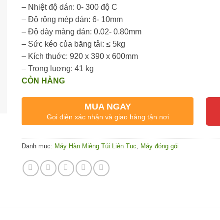
– Nhiệt độ dán: 0- 300 độ C
– Độ rộng mép dán: 6- 10mm
– Độ dày màng dán: 0.02- 0.80mm
– Sức kéo của băng tải: ≤ 5kg
– Kích thuớc: 920 x 390 x 600mm
– Trọng luợng: 41 kg
CÒN HÀNG
MUA NGAY
Gọi điện xác nhận và giao hàng tận nơi
Danh mục:
Máy Hàn Miệng Túi Liên Tục
,
Máy đóng gói