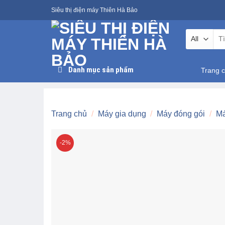
Skip
Siêu thị điện máy Thiên Hà Bảo
to
content
Tìm
kiế
Danh mục sản phẩm
Trang 
Trang chủ
/
Máy gia dụng
/
Máy đóng gói
/
Má
-2%