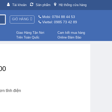
Tài khoản
Sản phẩm
Hệ thống cửa hàng
Mobi: 0784 88 44 53
GIỎ HÀNG
Viettel: 0985 73 42 89
Giao Hàng Tận Nơi
Cam kết mua hàng
Trên Toàn Quốc
Online Đảm Bảo
00
sơn tĩnh điện