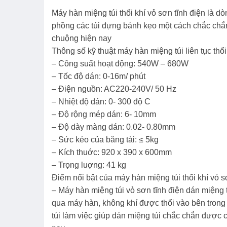
Máy hàn miệng túi thổi khí vỏ sơn tĩnh điện là dò
phồng các túi đựng bánh kẹo một cách chắc chắ
chuộng hiện nay
Thông số kỹ thuật máy hàn miệng túi liên tục thổi
– Công suất hoạt động: 540W – 680W
– Tốc độ dán: 0-16m/ phút
– Điện nguồn: AC220-240V/ 50 Hz
– Nhiệt độ dán: 0- 300 độ C
– Độ rộng mép dán: 6- 10mm
– Độ dày màng dán: 0.02- 0.80mm
– Sức kéo của băng tải: ≤ 5kg
– Kích thuớc: 920 x 390 x 600mm
– Trọng luợng: 41 kg
Điểm nổi bật của máy hàn miệng túi thổi khí vỏ s
– Máy hàn miệng túi vỏ sơn tĩnh điện dán miệng tú
qua máy hàn, không khí được thổi vào bên trong
túi làm việc giúp dán miệng túi chắc chắn được 