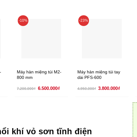
-10%
-23%
-
Máy hàn miệng túi M2-
Máy hàn miệng túi tay
800 mm
dài PFS-600
Giá
Giá
Giá
Giá
Giá
6.500.000
₫
3.800.000
₫
7.200.000
₫
4.950.000
₫
hiện
gốc
hiện
gốc
hiện
tại
là:
tại
là:
tại
.
là:
7.200.000₫.
là:
4.950.000₫.
là:
5.600.000₫.
6.500.000₫.
3.800.00
hổi khí vỏ sơn tĩnh điện