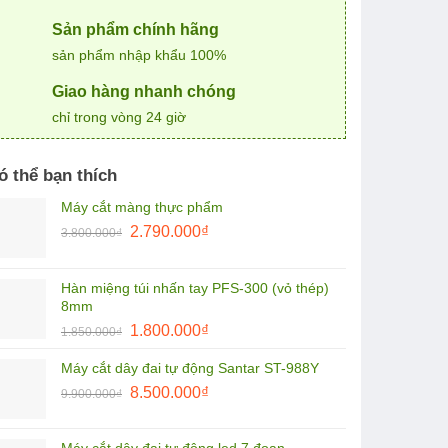
Sản phẩm chính hãng
sản phẩm nhập khẩu 100%
Giao hàng nhanh chóng
chỉ trong vòng 24 giờ
ó thể bạn thích
Máy cắt màng thực phẩm
Giá
Giá
2.790.000
₫
3.800.000
₫
gốc
hiện
là:
tại
Hàn miệng túi nhấn tay PFS-300 (vỏ thép)
3.800.000₫.
là:
8mm
2.790.000₫.
Giá
Giá
1.800.000
₫
1.850.000
₫
gốc
hiện
Máy cắt dây đai tự động Santar ST-988Y
là:
tại
Giá
Giá
1.850.000₫.
8.500.000
₫
là:
9.900.000
₫
gốc
hiện
1.800.000₫.
là:
tại