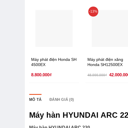
-13%
Máy phát điện Honda SH
Máy phát điện xăng
4500EX
Honda SH12500EX
Giá
8.800.000
₫
42.000.00
48.000.000
₫
gốc
là:
48.000.00
MÔ TẢ
ĐÁNH GIÁ (0)
Máy hàn HYUNDAI ARC 2
Máy hàn HYUNDAI ARC 220