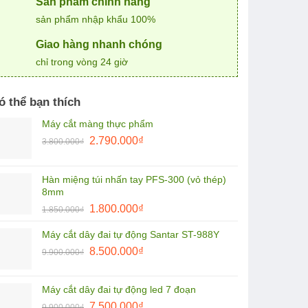
Sản phẩm chính hãng
sản phẩm nhập khẩu 100%
Giao hàng nhanh chóng
chỉ trong vòng 24 giờ
ó thể bạn thích
Máy cắt màng thực phẩm
Giá
Giá
2.790.000
₫
3.800.000
₫
gốc
hiện
là:
tại
Hàn miệng túi nhấn tay PFS-300 (vỏ thép)
3.800.000₫.
là:
8mm
2.790.000₫.
Giá
Giá
1.800.000
₫
1.850.000
₫
gốc
hiện
Máy cắt dây đai tự động Santar ST-988Y
là:
tại
Giá
Giá
1.850.000₫.
8.500.000
₫
là:
9.900.000
₫
gốc
hiện
1.800.000₫.
là:
tại
Máy cắt dây đai tự động led 7 đoạn
9.900.000₫.
là:
Giá
Giá
7.500.000
₫
9.900.000
₫