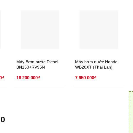
Máy Bơm nước Diesel
Máy bơm nước Honda
BN150+RV95N
WB20XT (Thái Lan)
Giá
0
₫
16.200.000
₫
7.950.000
₫
hiện
tại
0₫.
là:
42.000.000₫.
20