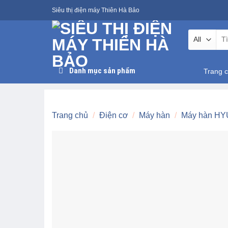
Skip
Siêu thị điện máy Thiên Hà Bảo
to
content
Tìm
kiế
Danh mục sản phẩm
Trang 
Trang chủ
/
Điện cơ
/
Máy hàn
/
Máy hàn H