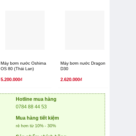
Máy bơm nước Oshima
Máy bơm nước Dragon
Máy bơ
OS 80 (Thái Lan)
D30
KOSHIN
5.200.000
₫
2.620.000
₫
20.200.
Hotline mua hàng
0784 88 44 53
Mua hàng tiết kiệm
rẻ hơn từ 10% - 30%