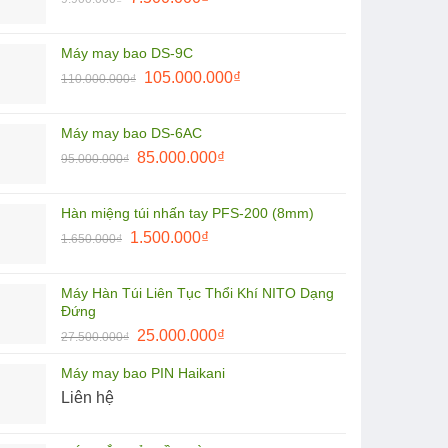
8.500.000₫.
gốc
hiện
là:
tại
Máy may bao DS-9C
9.900.000₫.
là:
Giá
Giá
105.000.000
₫
110.000.000
₫
7.500.000₫.
gốc
hiện
là:
tại
Máy may bao DS-6AC
110.000.000₫.
là:
Giá
Giá
85.000.000
₫
95.000.000
₫
105.000.000₫.
gốc
hiện
là:
tại
Hàn miệng túi nhấn tay PFS-200 (8mm)
95.000.000₫.
là:
Giá
Giá
1.500.000
₫
1.650.000
₫
85.000.000₫.
gốc
hiện
là:
tại
Máy Hàn Túi Liên Tục Thổi Khí NITO Dạng
1.650.000₫.
là:
Đứng
1.500.000₫.
Giá
Giá
25.000.000
₫
27.500.000
₫
gốc
hiện
Máy may bao PIN Haikani
là:
tại
Liên hệ
27.500.000₫.
là:
25.000.000₫.