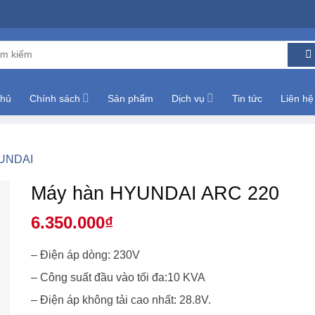
m:
chủ
Chính sách
Sản phẩm
Dịch vụ
Tin tức
Liên hệ
YUNDAI
Máy hàn HYUNDAI ARC 220
6.350.000
₫
– Điện áp dòng: 230V
– Công suất đầu vào tối đa:10 KVA
– Điện áp không tải cao nhất: 28.8V.