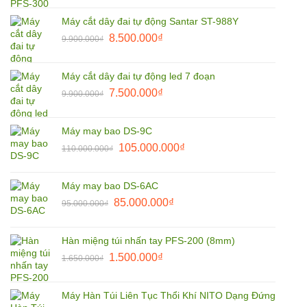
là:
tại
Máy cắt dây đai tự động Santar ST-988Y
1.850.000₫.
là:
Giá
Giá
8.500.000
₫
9.900.000
₫
1.800.000₫.
gốc
hiện
là:
tại
Máy cắt dây đai tự động led 7 đoạn
9.900.000₫.
là:
Giá
Giá
7.500.000
₫
9.900.000
₫
8.500.000₫.
gốc
hiện
là:
tại
Máy may bao DS-9C
9.900.000₫.
là:
Giá
Giá
105.000.000
₫
110.000.000
₫
7.500.000₫.
gốc
hiện
là:
tại
Máy may bao DS-6AC
110.000.000₫.
là:
Giá
Giá
85.000.000
₫
95.000.000
₫
105.000.000₫.
gốc
hiện
là:
tại
Hàn miệng túi nhấn tay PFS-200 (8mm)
95.000.000₫.
là:
Giá
Giá
1.500.000
₫
1.650.000
₫
85.000.000₫.
gốc
hiện
là:
tại
Máy Hàn Túi Liên Tục Thổi Khí NITO Dạng Đứng
1.650.000₫.
là: