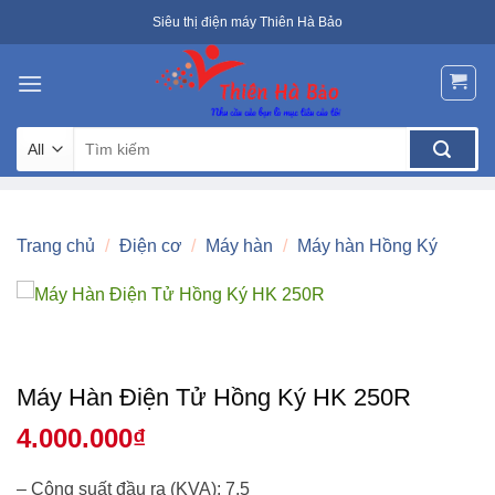
Skip
Siêu thị điện máy Thiên Hà Bảo
to
content
Tìm
kiếm:
Trang chủ
/
Điện cơ
/
Máy hàn
/
Máy hàn Hồng Ký
Máy Hàn Điện Tử Hồng Ký HK 250R
4.000.000
₫
– Công suất đầu ra (KVA): 7.5