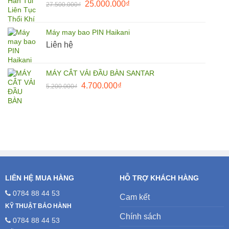
Giá
Giá
25.000.000
₫
27.500.000
₫
1.500.000₫.
gốc
hiện
là:
tại
Máy may bao PIN Haikani
27.500.000₫.
là:
Liên hệ
25.000.000₫.
MÁY CẮT VẢI ĐẦU BÀN SANTAR
Giá
Giá
4.700.000
₫
5.200.000
₫
gốc
hiện
là:
tại
5.200.000₫.
là:
4.700.000₫.
LIÊN HỆ MUA HÀNG
HỖ TRỢ KHÁCH HÀNG
0784 88 44 53
Cam kết
KỸ THUẬT BẢO HÀNH
Chính sách
0784 88 44 53