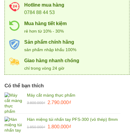
Hotline mua hàng
0784 88 44 53
Mua hàng tiết kiệm
rẻ hơn từ 10% - 30%
Sản phẩm chính hãng
sản phẩm nhập khẩu 100%
Giao hàng nhanh chóng
chỉ trong vòng 24 giờ
Có thể bạn thích
Máy cắt màng thực phẩm
Giá
Giá
2.790.000
₫
3.800.000
₫
gốc
hiện
là:
tại
Hàn miệng túi nhấn tay PFS-300 (vỏ thép) 8mm
3.800.000₫.
là:
Giá
Giá
1.800.000
₫
2.790.000₫.
1.850.000
₫
gốc
hiện