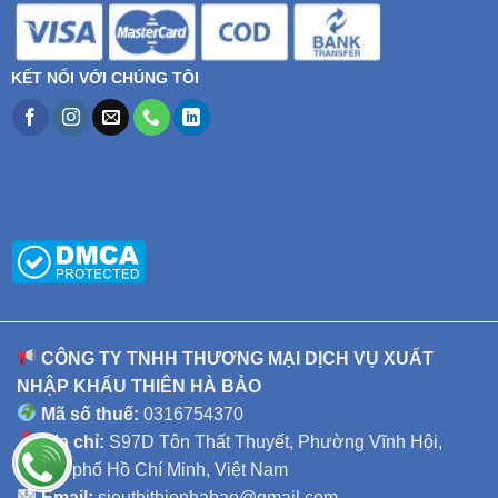
KẾT NỐI VỚI CHÚNG TÔI
CÔNG TY TNHH THƯƠNG MẠI DỊCH VỤ XUẤT
NHẬP KHẨU THIÊN HÀ BẢO
Mã số thuế:
0316754370
Địa chỉ:
S97D Tôn Thất Thuyết, Phường Vĩnh Hội,
Thành phố Hồ Chí Minh, Việt Nam
Email:
sieuthithienhabao@gmail.com