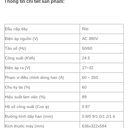
Thông tin chi tiết sản phẩm:
Đầu cấp dây
Rời
Điện áp nguồn (V)
AC 380V
Tần số (Hz)
50/60
Công suất (KVA)
24.5
Điện áp ra (V)
17÷32
Phạm vi điều chỉnh dòng hàn (A)
60 ÷ 350
Chu kỳ tải (%)
60
Hiệu suất làm việc (%)
89
Hệ số công suất (Cos φ)
0.87
Đường kính dây hàn (mm)
0.8/0.9/1.0/1.2/1.6
Kích thước máy (mm)
636x322x584