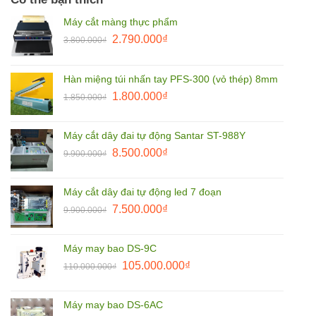
Máy cắt màng thực phẩm
Giá
Giá
2.790.000
₫
3.800.000
₫
gốc
hiện
là:
tại
Hàn miệng túi nhấn tay PFS-300 (vỏ thép) 8mm
3.800.000₫.
là:
Giá
Giá
1.800.000
₫
2.790.000₫.
1.850.000
₫
gốc
hiện
là:
tại
Máy cắt dây đai tự động Santar ST-988Y
1.850.000₫.
là:
Giá
Giá
8.500.000
₫
9.900.000
₫
1.800.000₫.
gốc
hiện
là:
tại
Máy cắt dây đai tự động led 7 đoạn
9.900.000₫.
là:
Giá
Giá
7.500.000
₫
9.900.000
₫
8.500.000₫.
gốc
hiện
là:
tại
Máy may bao DS-9C
9.900.000₫.
là:
Giá
Giá
105.000.000
₫
110.000.000
₫
7.500.000₫.
gốc
hiện
là:
tại
Máy may bao DS-6AC
110.000.000₫.
là: