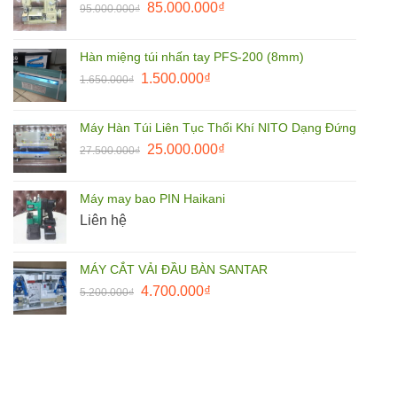
Giá
Giá
85.000.000
₫
95.000.000
₫
105.000.000₫.
gốc
hiện
là:
tại
Hàn miệng túi nhấn tay PFS-200 (8mm)
95.000.000₫.
là:
Giá
Giá
1.500.000
₫
1.650.000
₫
85.000.000₫.
gốc
hiện
là:
tại
Máy Hàn Túi Liên Tục Thổi Khí NITO Dạng Đứng
1.650.000₫.
là:
Giá
Giá
25.000.000
₫
27.500.000
₫
1.500.000₫.
gốc
hiện
là:
tại
Máy may bao PIN Haikani
27.500.000₫.
là:
Liên hệ
25.000.000₫.
MÁY CẮT VẢI ĐẦU BÀN SANTAR
Giá
Giá
4.700.000
₫
5.200.000
₫
gốc
hiện
là:
tại
5.200.000₫.
là:
4.700.000₫.