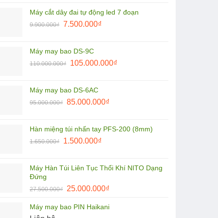
là:
tại
Máy cắt dây đai tự động led 7 đoạn
9.900.000₫.
là:
Giá
Giá
7.500.000
₫
9.900.000
₫
8.500.000₫.
gốc
hiện
là:
tại
Máy may bao DS-9C
9.900.000₫.
là:
Giá
Giá
105.000.000
₫
110.000.000
₫
7.500.000₫.
gốc
hiện
là:
tại
Máy may bao DS-6AC
110.000.000₫.
là:
Giá
Giá
85.000.000
₫
95.000.000
₫
105.000.000₫.
gốc
hiện
là:
tại
Hàn miệng túi nhấn tay PFS-200 (8mm)
95.000.000₫.
là:
Giá
Giá
1.500.000
₫
1.650.000
₫
85.000.000₫.
gốc
hiện
là:
tại
Máy Hàn Túi Liên Tục Thổi Khí NITO Dạng
1.650.000₫.
là:
Đứng
1.500.000₫.
Giá
Giá
25.000.000
₫
27.500.000
₫
gốc
hiện
Máy may bao PIN Haikani
là:
tại