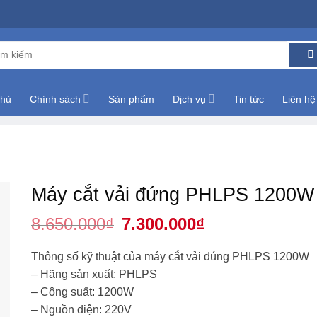
m:
chủ
Chính sách
Sản phẩm
Dịch vụ
Tin tức
Liên hệ
Máy cắt vải đứng PHLPS 1200W
8.650.000
₫
Giá
7.300.000
₫
Giá
gốc
hiện
là:
tại
8.650.000₫.
là:
Thông số kỹ thuật của máy cắt vải đúng PHLPS 1200W
7.300.000₫.
– Hãng sản xuất: PHLPS
– Công suất: 1200W
– Nguồn điện: 220V