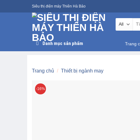
Skip
Siêu thị điện máy Thiên Hà Bảo
to
content
Tìm
kiế
Danh mục sản phẩm
Trang 
Trang chủ
/
Thiết bị ngành may
-16%