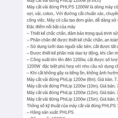
Máy cắt vải đứng PhiLip 1200w (8 inch)
Máy cắt vải đứng PHLPS 1200W là dòng máy có kh
sợi, vải, coton.. Với đường cắt chuẩn xác, chuy
công việc. Máy có cấu tạo đơn giản, dễ dàng sử 
Đặc điểm nổi bật của máy
– Thiết kế chắc chắn, đảm bảo trong quá trinh s
– Phần chân đế được thiết kế chắc chắn, an toàn
– Sử dụng lưỡi dao nguội sắc bén, cắt được tất c
– Được thiết kế phần mài dao tự động, khi cần mà
– Công suất lớn lên đến 1200w, cắt được số lượ
1200W đặc biệt phù hợp với nhu cầu sử dụng c
– Khi cắt không gây ra tiếng ồn, không ảnh hưở
Máy cắt vải đứng PhiLip 1200w (8in). Giá bán. 7
Máy cắt vải đứng PhiLip 1200w (10in). Giá bán. 
Máy cắt vải đứng PhiLip 1200w (12in). Giá bán. 
Máy cắt vải đứng PhiLip 1200w (15in). Giá bán. 
Thông số kỹ thuật của máy cắt vải đúng PHLPS
– Hãng sản xuất: PHLPS