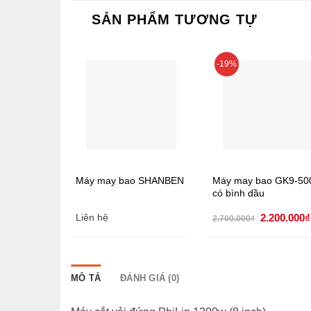
SẢN PHẨM TƯƠNG TỰ
-19%
Máy may bao SHANBEN
Máy may bao GK9-50
có bình dầu
Giá
Liên hệ
2.200.000
₫
2.700.000
₫
gốc
là:
2.700.000₫
MÔ TẢ
ĐÁNH GIÁ (0)