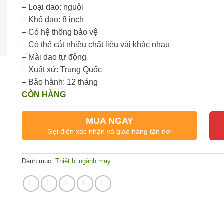
– Loại dao: nguội
– Khổ dao: 8 inch
– Có hệ thống bảo vệ
– Có thể cắt nhiều chất liệu vải khác nhau
– Mài dao tự động
– Xuất xứ: Trung Quốc
– Bảo hành: 12 tháng
CÒN HÀNG
MUA NGAY
Gọi điện xác nhận và giao hàng tận nơi
Danh mục:
Thiết bị ngành may