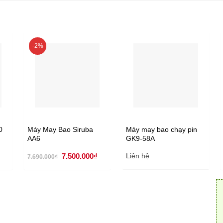
-2%
0
Máy May Bao Siruba
Máy may bao chạy pin
AA6
GK9-58A
Giá
Giá
Giá
7.500.000
₫
Liên hệ
7.690.000
₫
hiện
gốc
hiện
tại
là:
tại
.
là:
7.690.000₫.
là:
2.200.000₫.
7.500.000₫.