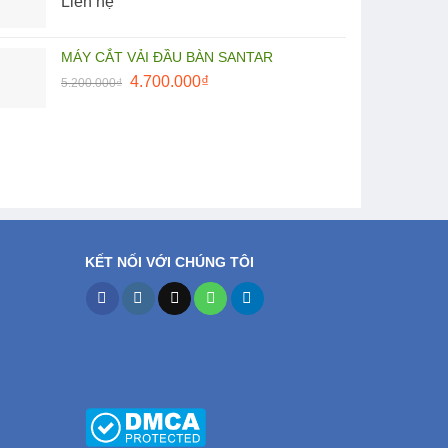
Liên hệ
27.500.000₫.
là:
25.000.000₫.
MÁY CẮT VẢI ĐẦU BÀN SANTAR
Giá
Giá
4.700.000
₫
5.200.000
₫
gốc
hiện
là:
tại
5.200.000₫.
là:
4.700.000₫.
KẾT NỐI VỚI CHÚNG TÔI