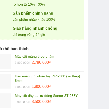
rẻ hơn từ 10% - 30%
Sản phẩm chính hãng
sản phẩm nhập khẩu 100%
Giao hàng nhanh chóng
chỉ trong vòng 24 giờ
ó thể bạn thích
Máy cắt màng thực phẩm
Giá
Giá
2.790.000
₫
3.800.000
₫
gốc
hiện
là:
tại
Hàn miệng túi nhấn tay PFS-300 (vỏ thép)
3.800.000₫.
là:
8mm
2.790.000₫.
Giá
Giá
1.800.000
₫
1.850.000
₫
gốc
hiện
Máy cắt dây đai tự động Santar ST-988Y
là:
tại
Giá
Giá
1.850.000₫.
8.500.000
₫
là:
9.900.000
₫
gốc
hiện
1.800.000₫.