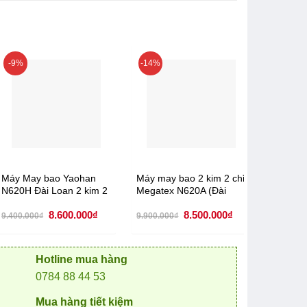
-9%
-14%
-33%
Máy May bao Yaohan
Máy may bao 2 kim 2 chỉ
Máy Ma
N620H Đài Loan 2 kim 2
Megatex N620A (Đài
NewLong
chỉ
Loan)
chỉ
Giá
Giá
Giá
Giá
8.600.000
₫
8.500.000
₫
9.400.000
₫
9.900.000
₫
4.950.00
gốc
hiện
gốc
hiện
là:
tại
là:
tại
9.400.000₫.
là:
9.900.000₫.
là:
8.600.000₫.
8.500.000₫.
Hotline mua hàng
0784 88 44 53
Mua hàng tiết kiệm