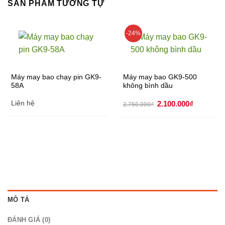
SẢN PHẨM TƯƠNG TỰ
-24%
Máy may bao chạy pin GK9-
Máy may bao GK9-500
58A
không bình dầu
Giá
Giá
Liên hệ
2.100.000
₫
2.750.000
₫
gốc
hiện
là:
tại
2.750.000₫.
là:
2.100.000
MÔ TẢ
ĐÁNH GIÁ (0)