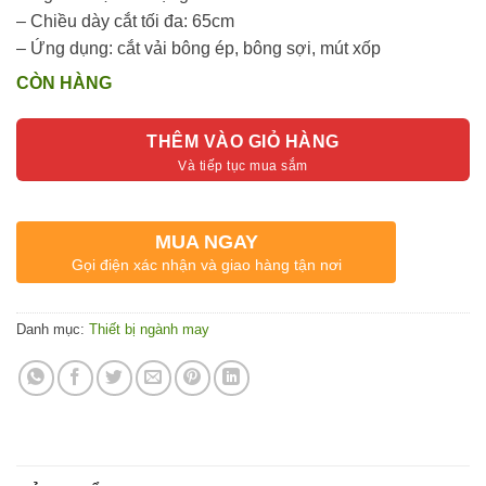
4.300.000₫.
– Chiều dày cắt tối đa: 65cm
– Ứng dụng: cắt vải bông ép, bông sợi, mút xốp
CÒN HÀNG
THÊM VÀO GIỎ HÀNG
MUA NGAY
Gọi điện xác nhận và giao hàng tận nơi
Danh mục:
Thiết bị ngành may