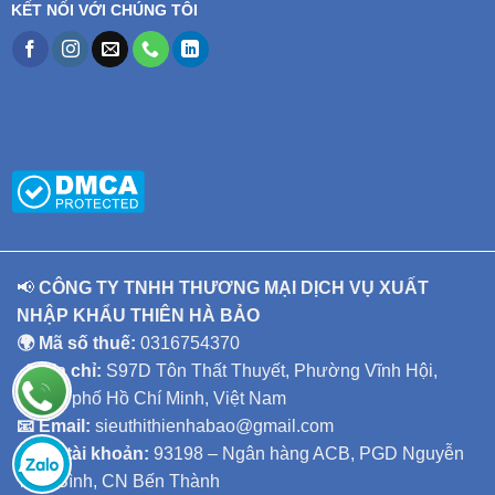
KẾT NỐI VỚI CHÚNG TÔI
📢
CÔNG TY TNHH THƯƠNG MẠI DỊCH VỤ XUẤT
NHẬP KHẨU THIÊN HÀ BẢO
🌍 Mã số thuế:
0316754370
📍 Địa chỉ:
S97D Tôn Thất Thuyết, Phường Vĩnh Hội,
Thành phố Hồ Chí Minh, Việt Nam
📧 Email:
sieuthithienhabao@gmail.com
🏦
Số tài khoản:
93198 – Ngân hàng ACB, PGD Nguyễn
Thái Bình, CN Bến Thành