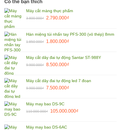
Có thể bạn thích
Máy cắt màng thực phẩm
Giá
Giá
2.790.000
₫
3.800.000
₫
gốc
hiện
là:
tại
Hàn miệng túi nhấn tay PFS-300 (vỏ thép) 8mm
3.800.000₫.
là:
Giá
Giá
1.800.000
₫
2.790.000₫.
1.850.000
₫
gốc
hiện
là:
tại
Máy cắt dây đai tự động Santar ST-988Y
1.850.000₫.
là:
Giá
Giá
8.500.000
₫
9.900.000
₫
1.800.000₫.
gốc
hiện
là:
tại
Máy cắt dây đai tự động led 7 đoạn
9.900.000₫.
là:
Giá
Giá
7.500.000
₫
9.900.000
₫
8.500.000₫.
gốc
hiện
là:
tại
Máy may bao DS-9C
9.900.000₫.
là:
Giá
Giá
105.000.000
₫
110.000.000
₫
7.500.000₫.
gốc
hiện
là:
tại
Máy may bao DS-6AC
110.000.000₫.
là: