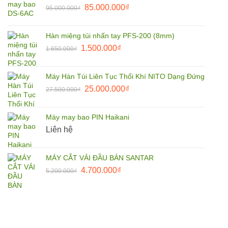
Giá
Giá
85.000.000
₫
95.000.000
₫
105.000.000₫.
gốc
hiện
là:
tại
Hàn miệng túi nhấn tay PFS-200 (8mm)
95.000.000₫.
là:
Giá
Giá
1.500.000
₫
1.650.000
₫
85.000.000₫.
gốc
hiện
là:
tại
Máy Hàn Túi Liên Tục Thổi Khí NITO Dạng Đứng
1.650.000₫.
là:
Giá
Giá
25.000.000
₫
27.500.000
₫
1.500.000₫.
gốc
hiện
là:
tại
Máy may bao PIN Haikani
27.500.000₫.
là:
Liên hệ
25.000.000₫.
MÁY CẮT VẢI ĐẦU BÀN SANTAR
Giá
Giá
4.700.000
₫
5.200.000
₫
gốc
hiện
là:
tại
5.200.000₫.
là:
4.700.000₫.