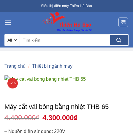
Skip
Siêu thị điện máy Thiên Hà Bảo
to
content
Tìm
kiếm:
Trang chủ
/
Thiết bị ngành may
-2%
Máy cắt vải bông bằng nhiệt THB 65
4.400.000
₫
Giá
4.300.000
₫
Giá
gốc
hiện
là:
tại
4.400.000₫.
là:
– Nguồn điện sử dụng: 220V