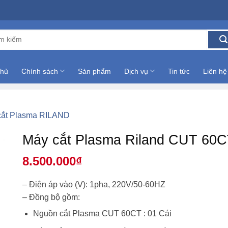
:
chủ
Chính sách
Sản phẩm
Dịch vụ
Tin tức
Liên hệ
cắt Plasma RILAND
Máy cắt Plasma Riland CUT 60CT
8.500.000
₫
– Điện áp vào (V): 1pha, 220V/50-60HZ
– Đồng bộ gồm:
Nguồn cắt Plasma CUT 60CT : 01 Cái