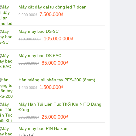
là:
tại
Máy cắt dây đai tự động led 7 đoạn
9.900.000₫.
là:
Giá
Giá
7.500.000
₫
9.900.000
₫
8.500.000₫.
gốc
hiện
là:
tại
Máy may bao DS-9C
9.900.000₫.
là:
Giá
Giá
105.000.000
₫
110.000.000
₫
7.500.000₫.
gốc
hiện
là:
tại
Máy may bao DS-6AC
110.000.000₫.
là:
Giá
Giá
85.000.000
₫
95.000.000
₫
105.000.000₫.
gốc
hiện
là:
tại
Hàn miệng túi nhấn tay PFS-200 (8mm)
95.000.000₫.
là:
Giá
Giá
1.500.000
₫
1.650.000
₫
85.000.000₫.
gốc
hiện
là:
tại
Máy Hàn Túi Liên Tục Thổi Khí NITO Dạng
1.650.000₫.
là:
Đứng
1.500.000₫.
Giá
Giá
25.000.000
₫
27.500.000
₫
gốc
hiện
Máy may bao PIN Haikani
là:
tại
Liên hệ
27.500.000₫.
là: