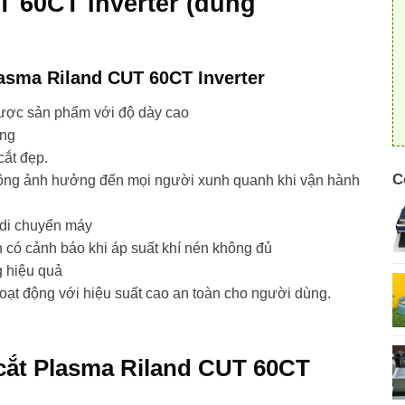
T 60CT Inverter (dùng
lasma Riland CUT 60CT Inverter
 được sản phẩm với độ dày cao
ùng
cắt đẹp.
C
hông ảnh hưởng đến mọi người xunh quanh khi vận hành
c di chuyển máy
n có cảnh báo khi áp suất khí nén không đủ
g hiệu quả
t động với hiệu suất cao an toàn cho người dùng.
cắt Plasma Riland CUT 60CT