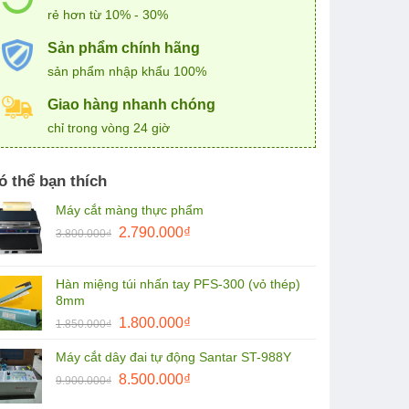
rẻ hơn từ 10% - 30%
Sản phẩm chính hãng
sản phẩm nhập khẩu 100%
Giao hàng nhanh chóng
chỉ trong vòng 24 giờ
ó thể bạn thích
Máy cắt màng thực phẩm
Giá
Giá
2.790.000
₫
3.800.000
₫
gốc
hiện
là:
tại
Hàn miệng túi nhấn tay PFS-300 (vỏ thép)
3.800.000₫.
là:
8mm
2.790.000₫.
Giá
Giá
1.800.000
₫
1.850.000
₫
gốc
hiện
Máy cắt dây đai tự động Santar ST-988Y
là:
tại
Giá
Giá
1.850.000₫.
8.500.000
₫
là:
9.900.000
₫
gốc
hiện
1.800.000₫.