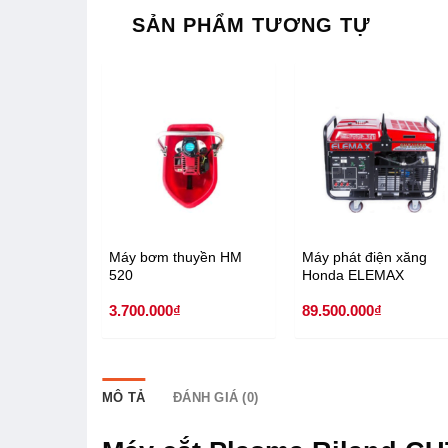
SẢN PHẨM TƯƠNG TỰ
c Diesel
Máy bơm thuyền HM
Máy phát điện xăng
520
Honda ELEMAX
SHT11500 Japan 3 ph
3.700.000
₫
89.500.000
₫
10kva
MÔ TẢ
ĐÁNH GIÁ (0)