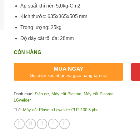
Áp suất khí nén 5,0kg-Cm2
Kích thước: 635x365x505 mm
Trọng lượng: 25kg
Độ dày cắt tối đa: 28mm
CÒN HÀNG
MUA NGAY
Gọi điện xác nhận và giao hàng tận nơi
Danh mục:
Điện cơ
,
Máy cắt Plasma
,
Máy cắt Plasma
LGwelder
Thẻ:
Máy cắt Plasma Lgwelder CUT 100 3 pha