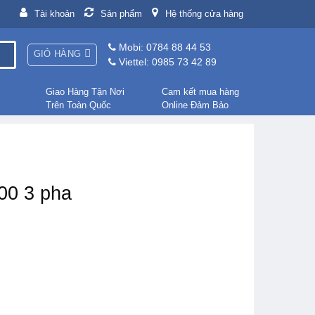
Tài khoản
Sản phẩm
Hệ thống cửa hàng
Mobi: 0784 88 44 53
GIỎ HÀNG
Viettel: 0985 73 42 89
Giao Hàng Tận Nơi
Cam kết mua hàng
Trên Toàn Quốc
Online Đảm Bảo
00 3 pha