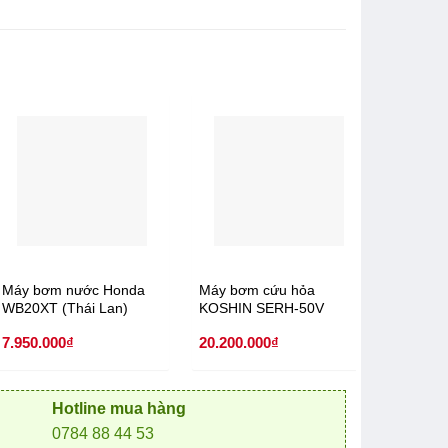
Máy bơm nước Honda
Máy bơm cứu hỏa
Máy bơ
WB20XT (Thái Lan)
KOSHIN SERH-50V
Diesel 
7.950.000
₫
20.200.000
₫
14.800.
Hotline mua hàng
0784 88 44 53