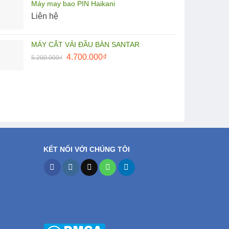
Máy may bao PIN Haikani
là:
tại
Liên hệ
27.500.000₫.
là:
25.000.000₫.
MÁY CẮT VẢI ĐẦU BÀN SANTAR
Giá
Giá
4.700.000
₫
5.200.000
₫
gốc
hiện
là:
tại
5.200.000₫.
là:
4.700.000₫.
KẾT NỐI VỚI CHÚNG TÔI