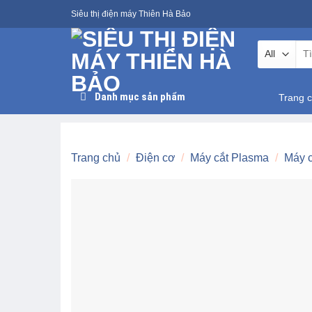
Skip
Siêu thị điện máy Thiên Hà Bảo
to
content
Tìm
kiế
Danh mục sản phẩm
Trang 
Trang chủ
/
Điện cơ
/
Máy cắt Plasma
/
Máy 