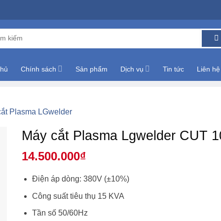
m:
chủ
Chính sách
Sản phẩm
Dịch vụ
Tin tức
Liên hệ
cắt Plasma LGwelder
Máy cắt Plasma Lgwelder CUT 1
14.500.000
₫
Điện áp dòng: 380V (±10%)
Công suất tiêu thụ 15 KVA
Tần số 50/60Hz