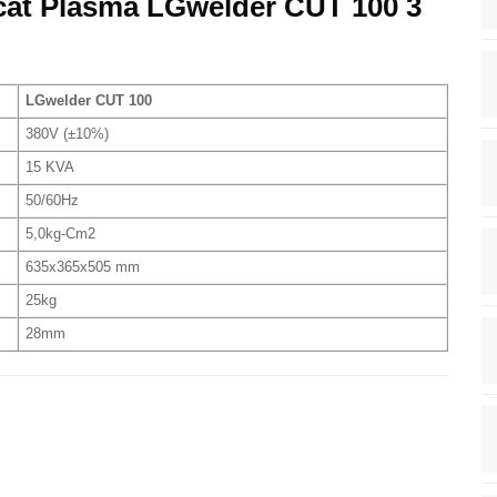
cắt Plasma LGwelder CUT 100 3
LGwelder CUT 100
380V (±10%)
15 KVA
50/60Hz
5,0kg-Cm2
635x365x505 mm
25kg
28mm