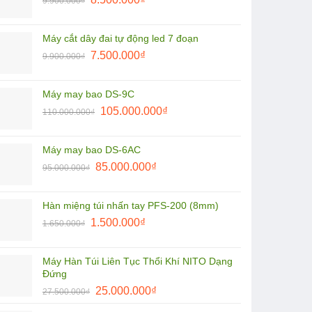
9.900.000
₫
gốc
hiện
1.800.000₫.
là:
tại
Máy cắt dây đai tự động led 7 đoạn
9.900.000₫.
là:
Giá
Giá
7.500.000
₫
9.900.000
₫
8.500.000₫.
gốc
hiện
là:
tại
Máy may bao DS-9C
9.900.000₫.
là:
Giá
Giá
105.000.000
₫
110.000.000
₫
7.500.000₫.
gốc
hiện
là:
tại
Máy may bao DS-6AC
110.000.000₫.
là:
Giá
Giá
85.000.000
₫
95.000.000
₫
105.000.000₫.
gốc
hiện
là:
tại
Hàn miệng túi nhấn tay PFS-200 (8mm)
95.000.000₫.
là:
Giá
Giá
1.500.000
₫
1.650.000
₫
85.000.000₫.
gốc
hiện
là:
tại
Máy Hàn Túi Liên Tục Thổi Khí NITO Dạng
1.650.000₫.
là:
Đứng
1.500.000₫.
Giá
Giá
25.000.000
₫
27.500.000
₫
gốc
hiện