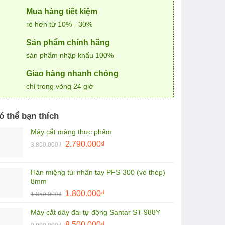
Mua hàng tiết kiệm
rẻ hơn từ 10% - 30%
Sản phẩm chính hãng
sản phẩm nhập khẩu 100%
Giao hàng nhanh chóng
chỉ trong vòng 24 giờ
ó thể bạn thích
Máy cắt màng thực phẩm
Giá
Giá
2.790.000
₫
3.800.000
₫
gốc
hiện
là:
tại
Hàn miệng túi nhấn tay PFS-300 (vỏ thép)
3.800.000₫.
là:
8mm
2.790.000₫.
Giá
Giá
1.800.000
₫
1.850.000
₫
gốc
hiện
Máy cắt dây đai tự động Santar ST-988Y
là:
tại
Giá
Giá
1.850.000₫.
8.500.000
₫
là: