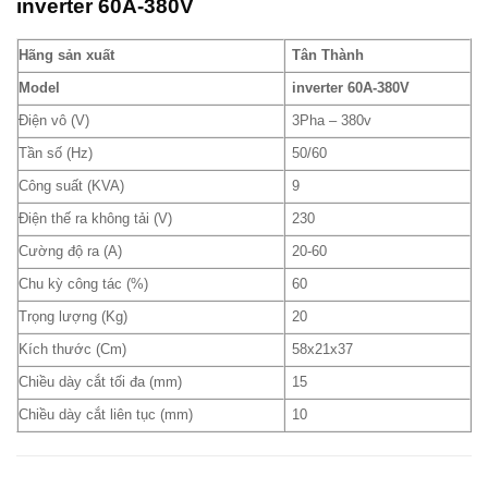
inverter 60A-380V
Hãng sản xuất
Tân Thành
Model
inverter 60A-380V
Điện vô (V)
3Pha – 380v
Tần số (Hz)
50/60
Công suất (KVA)
9
Điện thế ra không tải (V)
230
Cường độ ra (A)
20-60
Chu kỳ công tác (%)
60
Trọng lượng (Kg)
20
Kích thước (Cm)
58x21x37
Chiều dày cắt tối đa (mm)
15
Chiều dày cắt liên tục (mm)
10