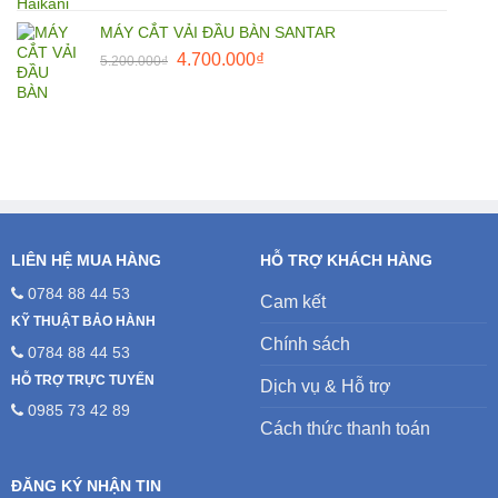
MÁY CẮT VẢI ĐẦU BÀN SANTAR
Giá
Giá
4.700.000
₫
5.200.000
₫
gốc
hiện
là:
tại
5.200.000₫.
là:
4.700.000₫.
LIÊN HỆ MUA HÀNG
HỖ TRỢ KHÁCH HÀNG
0784 88 44 53
Cam kết
KỸ THUẬT BẢO HÀNH
Chính sách
0784 88 44 53
HỖ TRỢ TRỰC TUYẾN
Dịch vụ & Hỗ trợ
0985 73 42 89
Cách thức thanh toán
ĐĂNG KÝ NHẬN TIN