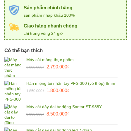
Sản phẩm chính hãng
sản phẩm nhập khẩu 100%
Giao hàng nhanh chóng
chỉ trong vòng 24 giờ
Có thể bạn thích
Máy cắt màng thực phẩm
Giá
Giá
2.790.000
₫
3.800.000
₫
gốc
hiện
là:
tại
Hàn miệng túi nhấn tay PFS-300 (vỏ thép) 8mm
3.800.000₫.
là:
Giá
Giá
1.800.000
₫
2.790.000₫.
1.850.000
₫
gốc
hiện
là:
tại
Máy cắt dây đai tự động Santar ST-988Y
1.850.000₫.
là:
Giá
Giá
8.500.000
₫
9.900.000
₫
1.800.000₫.
gốc
hiện
là:
tại
Máy cắt dây đai tự động led 7 đoạn