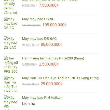
9.900.000₫.
là:
Giá
Giá
7.500.000
₫
9.900.000
₫
8.500.000₫.
gốc
hiện
là:
tại
Máy may bao DS-9C
9.900.000₫.
là:
Giá
Giá
105.000.000
₫
110.000.000
₫
7.500.000₫.
gốc
hiện
là:
tại
Máy may bao DS-6AC
110.000.000₫.
là:
Giá
Giá
85.000.000
₫
95.000.000
₫
105.000.000₫.
gốc
hiện
là:
tại
Hàn miệng túi nhấn tay PFS-200 (8mm)
95.000.000₫.
là:
Giá
Giá
1.500.000
₫
1.650.000
₫
85.000.000₫.
gốc
hiện
là:
tại
Máy Hàn Túi Liên Tục Thổi Khí NITO Dạng Đứng
1.650.000₫.
là:
Giá
Giá
25.000.000
₫
27.500.000
₫
1.500.000₫.
gốc
hiện
là:
tại
Máy may bao PIN Haikani
27.500.000₫.
là:
Liên hệ
25.000.000₫.