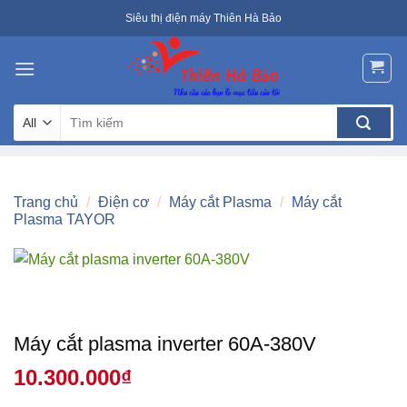
Skip
Siêu thị điện máy Thiên Hà Bảo
to
content
Tìm
kiếm:
Trang chủ
/
Điện cơ
/
Máy cắt Plasma
/
Máy cắt
Plasma TAYOR
Máy cắt plasma inverter 60A-380V
10.300.000
₫