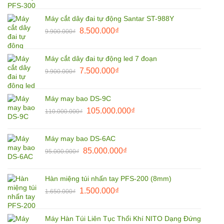
gốc
hiện
là:
tại
Máy cắt dây đai tự động Santar ST-988Y
1.850.000₫.
là:
Giá
Giá
8.500.000
₫
9.900.000
₫
1.800.000₫.
gốc
hiện
là:
tại
Máy cắt dây đai tự động led 7 đoạn
9.900.000₫.
là:
Giá
Giá
7.500.000
₫
9.900.000
₫
8.500.000₫.
gốc
hiện
là:
tại
Máy may bao DS-9C
9.900.000₫.
là:
Giá
Giá
105.000.000
₫
110.000.000
₫
7.500.000₫.
gốc
hiện
là:
tại
Máy may bao DS-6AC
110.000.000₫.
là:
Giá
Giá
85.000.000
₫
95.000.000
₫
105.000.000₫.
gốc
hiện
là:
tại
Hàn miệng túi nhấn tay PFS-200 (8mm)
95.000.000₫.
là:
Giá
Giá
1.500.000
₫
1.650.000
₫
85.000.000₫.
gốc
hiện
là:
tại
Máy Hàn Túi Liên Tục Thổi Khí NITO Dạng Đứng
1.650.000₫.
là: