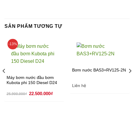
SẢN PHẨM TƯƠNG TỰ
-13%
Bơm nước BAS3+RV125-2N
Máy bơm nước đầu bơm
Kubota phi 150 Diesel D24
Liên hệ
Giá
Giá
22.500.000
₫
25.900.000
₫
gốc
hiện
là:
tại
25.900.000₫.
là:
22.500.000₫.