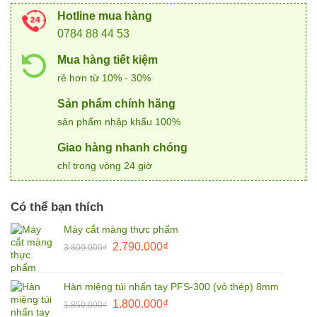
Hotline mua hàng
0784 88 44 53
Mua hàng tiết kiệm
rẻ hơn từ 10% - 30%
Sản phẩm chính hãng
sản phẩm nhập khẩu 100%
Giao hàng nhanh chóng
chỉ trong vòng 24 giờ
Có thể bạn thích
Máy cắt màng thực phẩm
Giá
Giá
2.790.000
₫
3.800.000
₫
gốc
hiện
là:
tại
Hàn miệng túi nhấn tay PFS-300 (vỏ thép) 8mm
3.800.000₫.
là:
Giá
Giá
1.800.000
₫
2.790.000₫.
1.850.000
₫