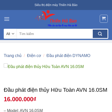
Skip
Siêu thị điện máy Thiên Hà Bảo
to
content
Tìm
kiếm:
Trang chủ
/
Điện cơ
/
Đầu phát điện DYNAMO
Đầu phát điện thủy Hữu Toàn AVN 16.0SM
16.000.000
₫
– Model: AVN 16.0SM