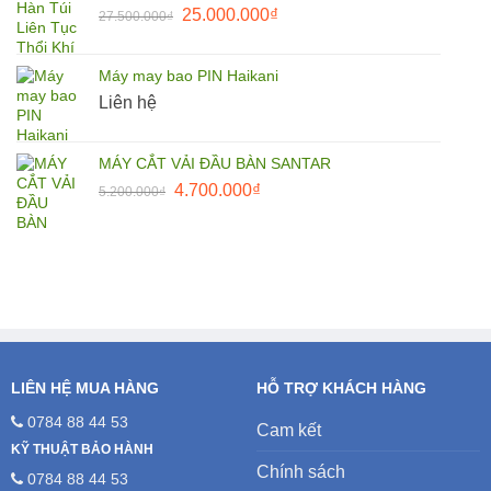
Giá
Giá
25.000.000
₫
27.500.000
₫
1.500.000₫.
gốc
hiện
là:
tại
Máy may bao PIN Haikani
27.500.000₫.
là:
Liên hệ
25.000.000₫.
MÁY CẮT VẢI ĐẦU BÀN SANTAR
Giá
Giá
4.700.000
₫
5.200.000
₫
gốc
hiện
là:
tại
5.200.000₫.
là:
4.700.000₫.
LIÊN HỆ MUA HÀNG
HỖ TRỢ KHÁCH HÀNG
0784 88 44 53
Cam kết
KỸ THUẬT BẢO HÀNH
Chính sách
0784 88 44 53