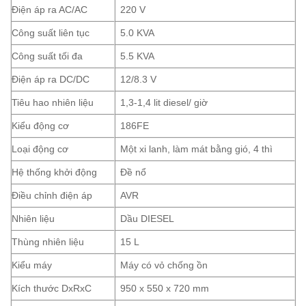
Điện áp ra AC/AC
220 V
Công suất liên tục
5.0 KVA
Công suất tối đa
5.5 KVA
Điện áp ra DC/DC
12/8.3 V
Tiêu hao nhiên liệu
1,3-1,4 lit diesel/ giờ
Kiểu động cơ
186FE
Loại động cơ
Một xi lanh, làm mát bằng gió, 4 thì
Hệ thống khởi động
Đề nổ
Điều chỉnh điện áp
AVR
Nhiên liệu
Dầu DIESEL
Thùng nhiên liệu
15 L
Kiểu máy
Máy có vỏ chống ồn
Kích thước DxRxC
950 x 550 x 720 mm