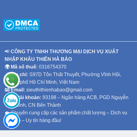
📢
CÔNG TY TNHH THƯƠNG MẠI DỊCH VỤ XUẤT
NHẬP KHẨU THIÊN HÀ BẢO
🌍 Mã số thuế:
0316754370
📍 Địa chỉ:
S97D Tôn Thất Thuyết, Phường Vĩnh Hội,
Thành phố Hồ Chí Minh, Việt Nam
📧 Email:
sieuthithienhabao@gmail.com
🏦
Số tài khoản:
93198 – Ngân hàng ACB, PGD Nguyễn
Thái Bình, CN Bến Thành
💼 Chuyên cung cấp các sản phẩm chất lượng – Dịch vụ
tận tâm – Uy tín hàng đầu!