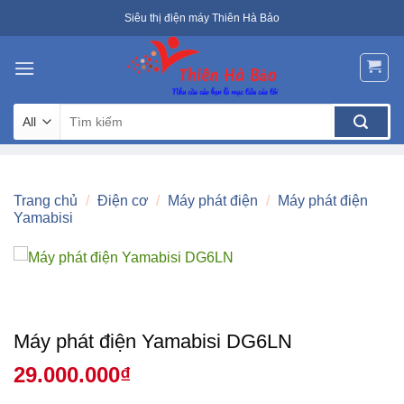
Skip
Siêu thị điện máy Thiên Hà Bảo
to
content
Tìm
kiếm:
Trang chủ
/
Điện cơ
/
Máy phát điện
/
Máy phát điện
Yamabisi
Máy phát điện Yamabisi DG6LN
29.000.000
₫