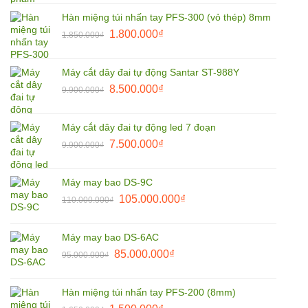
là:
tại
Hàn miệng túi nhấn tay PFS-300 (vỏ thép) 8mm
3.800.000₫.
là:
Giá
Giá
1.800.000
₫
2.790.000₫.
1.850.000
₫
gốc
hiện
là:
tại
Máy cắt dây đai tự động Santar ST-988Y
1.850.000₫.
là:
Giá
Giá
8.500.000
₫
9.900.000
₫
1.800.000₫.
gốc
hiện
là:
tại
Máy cắt dây đai tự động led 7 đoạn
9.900.000₫.
là:
Giá
Giá
7.500.000
₫
9.900.000
₫
8.500.000₫.
gốc
hiện
là:
tại
Máy may bao DS-9C
9.900.000₫.
là:
Giá
Giá
105.000.000
₫
110.000.000
₫
7.500.000₫.
gốc
hiện
là:
tại
Máy may bao DS-6AC
110.000.000₫.
là:
Giá
Giá
85.000.000
₫
95.000.000
₫
105.000.000₫.
gốc
hiện
là:
tại
Hàn miệng túi nhấn tay PFS-200 (8mm)
95.000.000₫.
là: