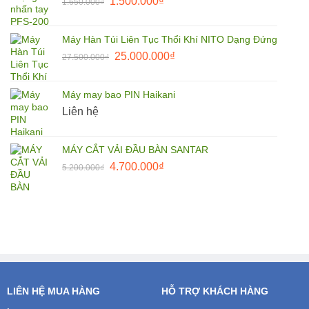
Giá
Giá
1.500.000
₫
1.650.000
₫
85.000.000₫.
gốc
hiện
là:
tại
Máy Hàn Túi Liên Tục Thổi Khí NITO Dạng Đứng
1.650.000₫.
là:
Giá
Giá
25.000.000
₫
27.500.000
₫
1.500.000₫.
gốc
hiện
là:
tại
Máy may bao PIN Haikani
27.500.000₫.
là:
Liên hệ
25.000.000₫.
MÁY CẮT VẢI ĐẦU BÀN SANTAR
Giá
Giá
4.700.000
₫
5.200.000
₫
gốc
hiện
là:
tại
5.200.000₫.
là:
4.700.000₫.
LIÊN HỆ MUA HÀNG
HỖ TRỢ KHÁCH HÀNG