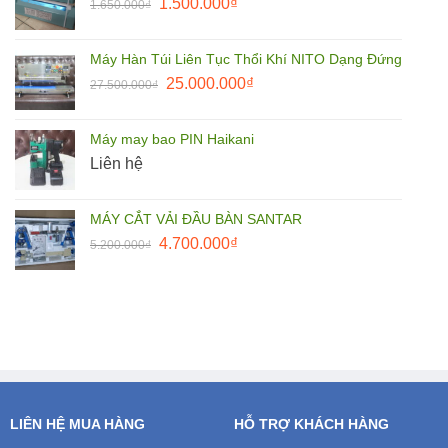
Giá
Giá
1.500.000
₫
1.650.000
₫
85.000.000₫.
gốc
hiện
là:
tại
Máy Hàn Túi Liên Tục Thổi Khí NITO Dạng Đứng
1.650.000₫.
là:
Giá
Giá
25.000.000
₫
27.500.000
₫
1.500.000₫.
gốc
hiện
là:
tại
Máy may bao PIN Haikani
27.500.000₫.
là:
Liên hệ
25.000.000₫.
MÁY CẮT VẢI ĐẦU BÀN SANTAR
Giá
Giá
4.700.000
₫
5.200.000
₫
gốc
hiện
là:
tại
5.200.000₫.
là:
4.700.000₫.
LIÊN HỆ MUA HÀNG
HỖ TRỢ KHÁCH HÀNG