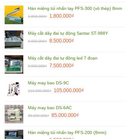
là:
tại
Hàn miệng túi nhấn tay PFS-300 (vỏ thép) 8mm
3.800.000₫.
là:
Giá
Giá
1.800.000
₫
2.790.000₫.
1.850.000
₫
gốc
hiện
là:
tại
Máy cắt dây đai tự động Santar ST-988Y
1.850.000₫.
là:
Giá
Giá
8.500.000
₫
9.900.000
₫
1.800.000₫.
gốc
hiện
là:
tại
Máy cắt dây đai tự động led 7 đoạn
9.900.000₫.
là:
Giá
Giá
7.500.000
₫
9.900.000
₫
8.500.000₫.
gốc
hiện
là:
tại
Máy may bao DS-9C
9.900.000₫.
là:
Giá
Giá
105.000.000
₫
110.000.000
₫
7.500.000₫.
gốc
hiện
là:
tại
Máy may bao DS-6AC
110.000.000₫.
là:
Giá
Giá
85.000.000
₫
95.000.000
₫
105.000.000₫.
gốc
hiện
là:
tại
Hàn miệng túi nhấn tay PFS-200 (8mm)
95.000.000₫.
là: