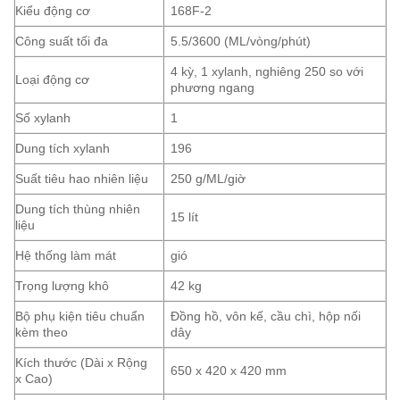
Kiểu động cơ
168F-2
Công suất tối đa
5.5/3600 (ML/vòng/phút)
4 kỳ, 1 xylanh, nghiêng 250 so với
Loại động cơ
phương ngang
Số xylanh
1
Dung tích xylanh
196
Suất tiêu hao nhiên liệu
250 g/ML/giờ
Dung tích thùng nhiên
15 lít
liệu
Hệ thống làm mát
gió
Trọng lượng khô
42 kg
Bộ phụ kiện tiêu chuẩn
Đồng hồ, vôn kế, cầu chì, hộp nối
kèm theo
dây
Kích thước (Dài x Rộng
650 x 420 x 420 mm
x Cao)