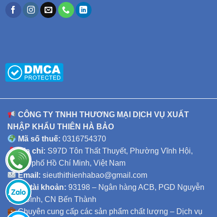
CÔNG TY TNHH THƯƠNG MẠI DỊCH VỤ XUẤT
NHẬP KHẨU THIÊN HÀ BẢO
Mã số thuế:
0316754370
Địa chỉ:
S97D Tôn Thất Thuyết, Phường Vĩnh Hội,
Thành phố Hồ Chí Minh, Việt Nam
Email:
sieuthithienhabao@gmail.com
Số tài khoản:
93198 – Ngân hàng ACB, PGD Nguyễn
Thái Bình, CN Bến Thành
Chuyên cung cấp các sản phẩm chất lượng – Dịch vụ