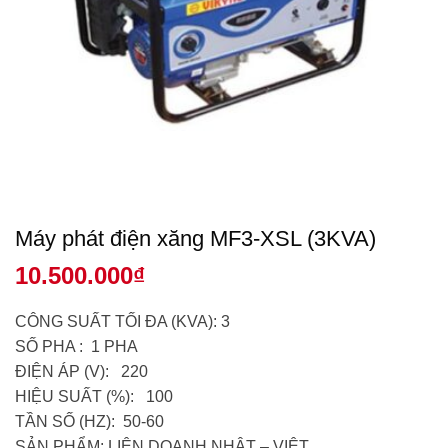
Máy phát điện xăng MF3-XSL (3KVA)
10.500.000
₫
CÔNG SUẤT TỐI ĐA (KVA): 3
SỐ PHA : 1 PHA
ĐIỆN ÁP (V): 220
HIỆU SUẤT (%): 100
TẦN SỐ (HZ): 50-60
SẢN PHẨM: LIÊN DOANH NHẬT – VIỆT