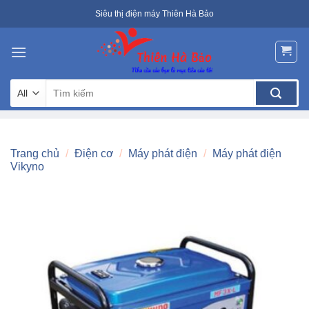
Skip
Siêu thị điện máy Thiên Hà Bảo
to
content
Tìm
kiếm:
Trang chủ
/
Điện cơ
/
Máy phát điện
/
Máy phát điện
Vikyno