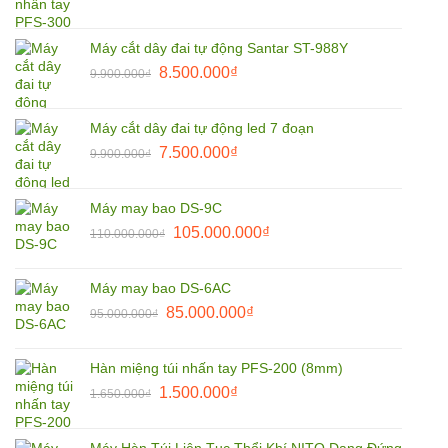
gốc
hiện
là:
tại
Máy cắt dây đai tự động Santar ST-988Y
1.850.000₫.
là:
Giá
Giá
8.500.000
₫
9.900.000
₫
1.800.000₫.
gốc
hiện
là:
tại
Máy cắt dây đai tự động led 7 đoạn
9.900.000₫.
là:
Giá
Giá
7.500.000
₫
9.900.000
₫
8.500.000₫.
gốc
hiện
là:
tại
Máy may bao DS-9C
9.900.000₫.
là:
Giá
Giá
105.000.000
₫
110.000.000
₫
7.500.000₫.
gốc
hiện
là:
tại
Máy may bao DS-6AC
110.000.000₫.
là:
Giá
Giá
85.000.000
₫
95.000.000
₫
105.000.000₫.
gốc
hiện
là:
tại
Hàn miệng túi nhấn tay PFS-200 (8mm)
95.000.000₫.
là:
Giá
Giá
1.500.000
₫
1.650.000
₫
85.000.000₫.
gốc
hiện
là:
tại
Máy Hàn Túi Liên Tục Thổi Khí NITO Dạng Đứng