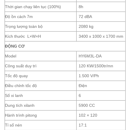
Thời gian chạy liên tục (100%)
8h
Độ ồn cách 7m
72 dBA
Trọng lượng toàn bộ
2080 kg
Kích thước L×W×H
3400 x 1000 x 1700 mm
ĐỘNG CƠ
Model
HY6M3L-DA
Công suất duy trì
120 KW/1500tr/mn
Tốc độ quay
1.500 V/Ph
Điều chỉnh tốc độ
Điện
Số xi lanh
6
Dung tích xilanh
5900 CC
Hành trình pitong
102 × 120
Tỉ số nén
17:1