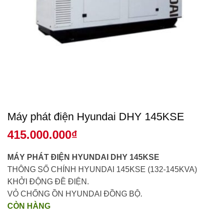
Máy phát điện Hyundai DHY 145KSE
415.000.000
₫
MÁY PHÁT ĐIỆN HYUNDAI DHY 145KSE
THÔNG SỐ CHÍNH HYUNDAI 145KSE (132-145KVA)
KHỞI ĐỘNG ĐỀ ĐIỆN.
VỎ CHỐNG ỒN HYUNDAI ĐỒNG BỘ.
CÒN HÀNG