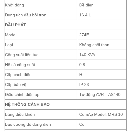
Khởi động
Đề điện
Dung tích dầu bôi trơn
16.4 L
ĐẦU PHÁT
Model
274E
Loại
Không chổi than
Công suất liên tục
140 KVA
Hệ số công suất
0.8
Cấp cách điện
H
Cấp bảo vệ
IP 23
Điều chỉnh điện áp
Tự động AVR – AS440
HỆ THỐNG CẢNH BÁO
Bảng điều khiển
ComAp Model: MRS 10
Báo cường độ dòng điện
Có