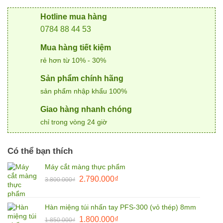
Hotline mua hàng
0784 88 44 53
Mua hàng tiết kiệm
rẻ hơn từ 10% - 30%
Sản phẩm chính hãng
sản phẩm nhập khẩu 100%
Giao hàng nhanh chóng
chỉ trong vòng 24 giờ
Có thể bạn thích
Máy cắt màng thực phẩm
Giá
Giá
2.790.000
₫
3.800.000
₫
gốc
hiện
là:
tại
Hàn miệng túi nhấn tay PFS-300 (vỏ thép) 8mm
3.800.000₫.
là:
Giá
Giá
1.800.000
₫
2.790.000₫.
1.850.000
₫