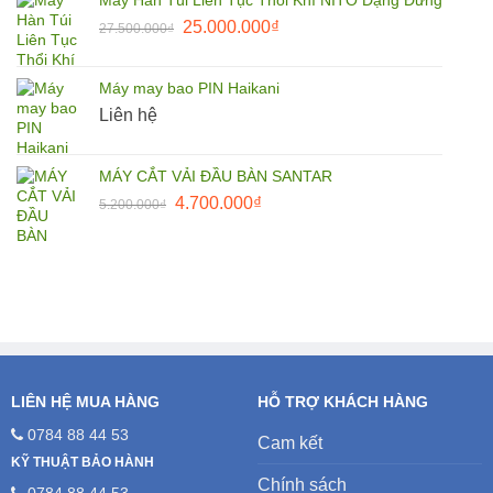
1.650.000₫.
là:
Giá
Giá
25.000.000
₫
27.500.000
₫
1.500.000₫.
gốc
hiện
là:
tại
Máy may bao PIN Haikani
27.500.000₫.
là:
Liên hệ
25.000.000₫.
MÁY CẮT VẢI ĐẦU BÀN SANTAR
Giá
Giá
4.700.000
₫
5.200.000
₫
gốc
hiện
là:
tại
5.200.000₫.
là:
4.700.000₫.
LIÊN HỆ MUA HÀNG
HỖ TRỢ KHÁCH HÀNG
0784 88 44 53
Cam kết
KỸ THUẬT BẢO HÀNH
Chính sách
0784 88 44 53