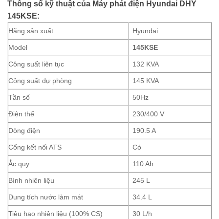
Thông số kỹ thuật của Máy phát điện Hyundai DHY
145KSE:
Hãng sản xuất
Hyundai
Model
145KSE
Công suất liên tục
132 KVA
Công suất dự phòng
145 KVA
Tần số
50Hz
Điện thế
230/400 V
Dòng điện
190.5 A
Cổng kết nối ATS
Có
Ắc quy
110 Ah
Bình nhiên liệu
245 L
Dung tích nước làm mát
34.4 L
Tiêu hao nhiên liệu (100% CS)
30 L/h