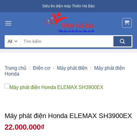
Skip
Siêu thị điện máy Thiên Hà Bảo
to
content
Tìm
kiếm:
Trang chủ
/
Điện cơ
/
Máy phát điện
/
Máy phát điện
Honda
Máy phát điện Honda ELEMAX SH3900EX
22.000.000
₫