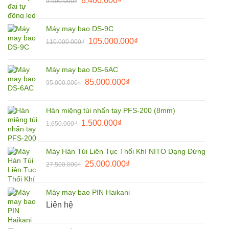
8.400.000
₫
9.900.000
₫
8.500.000₫.
gốc
hiện
là:
tại
Máy may bao DS-9C
9.900.000₫.
là:
Giá
Giá
105.000.000
₫
110.000.000
₫
8.400.000₫.
gốc
hiện
là:
tại
Máy may bao DS-6AC
110.000.000₫.
là:
Giá
Giá
85.000.000
₫
95.000.000
₫
105.000.000₫.
gốc
hiện
là:
tại
Hàn miệng túi nhấn tay PFS-200 (8mm)
95.000.000₫.
là:
Giá
Giá
1.500.000
₫
1.650.000
₫
85.000.000₫.
gốc
hiện
là:
tại
Máy Hàn Túi Liên Tục Thổi Khí NITO Dạng Đứng
1.650.000₫.
là:
Giá
Giá
25.000.000
₫
27.500.000
₫
1.500.000₫.
gốc
hiện
là:
tại
Máy may bao PIN Haikani
27.500.000₫.
là:
Liên hệ
25.000.000₫.