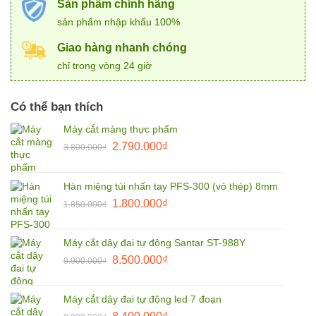
Sản phẩm chính hãng
sản phẩm nhập khẩu 100%
Giao hàng nhanh chóng
chỉ trong vòng 24 giờ
Có thể bạn thích
Máy cắt màng thực phẩm
Giá
Giá
2.790.000
₫
3.800.000
₫
gốc
hiện
là:
tại
Hàn miệng túi nhấn tay PFS-300 (vỏ thép) 8mm
3.800.000₫.
là:
Giá
Giá
1.800.000
₫
2.790.000₫.
1.850.000
₫
gốc
hiện
là:
tại
Máy cắt dây đai tự động Santar ST-988Y
1.850.000₫.
là:
Giá
Giá
8.500.000
₫
9.900.000
₫
1.800.000₫.
gốc
hiện
là:
tại
Máy cắt dây đai tự động led 7 đoạn
9.900.000₫.
là:
Giá
Giá