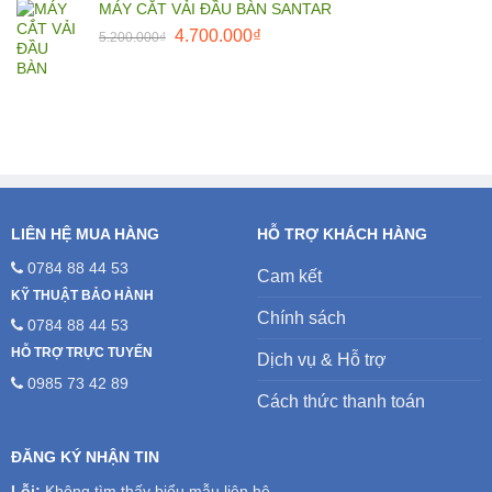
MÁY CẮT VẢI ĐẦU BÀN SANTAR
Giá
Giá
4.700.000
₫
5.200.000
₫
gốc
hiện
là:
tại
5.200.000₫.
là:
4.700.000₫.
LIÊN HỆ MUA HÀNG
HỖ TRỢ KHÁCH HÀNG
0784 88 44 53
Cam kết
KỸ THUẬT BẢO HÀNH
Chính sách
0784 88 44 53
HỖ TRỢ TRỰC TUYẾN
Dịch vụ & Hỗ trợ
0985 73 42 89
Cách thức thanh toán
ĐĂNG KÝ NHẬN TIN
Lỗi:
Không tìm thấy biểu mẫu liên hệ.