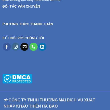
ĐỐI TÁC VẬN CHUYỂN
PHƯƠNG THỨC THANH TOÁN
KẾT NỐI VỚI CHÚNG TÔI
📢
CÔNG TY TNHH THƯƠNG MẠI DỊCH VỤ XUẤT
NHẬP KHẨU THIÊN HÀ BẢO