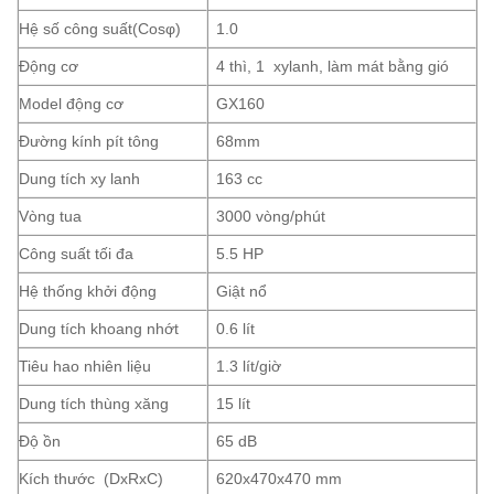
Hệ số công suất(Cosφ)
1.0
Động cơ
4 thì, 1 xylanh, làm mát bằng gió
Model động cơ
GX160
Đường kính pít tông
68mm
Dung tích xy lanh
163 cc
Vòng tua
3000 vòng/phút
Công suất tối đa
5.5 HP
Hệ thống khởi động
Giật nổ
Dung tích khoang nhớt
0.6 lít
Tiêu hao nhiên liệu
1.3 lít/giờ
Dung tích thùng xăng
15 lít
Độ ồn
65 dB
Kích thước (DxRxC)
620x470x470 mm