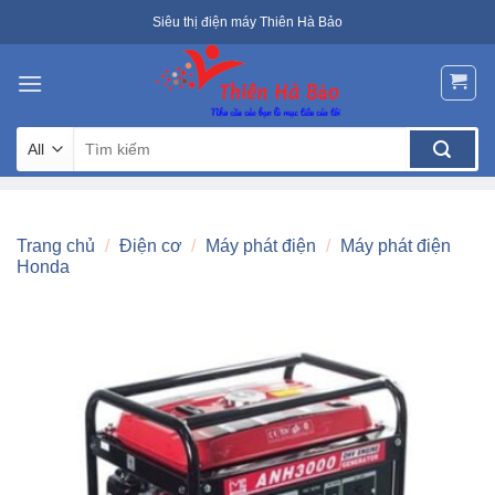
Skip
Siêu thị điện máy Thiên Hà Bảo
to
content
Tìm
kiếm:
Trang chủ
/
Điện cơ
/
Máy phát điện
/
Máy phát điện
Honda