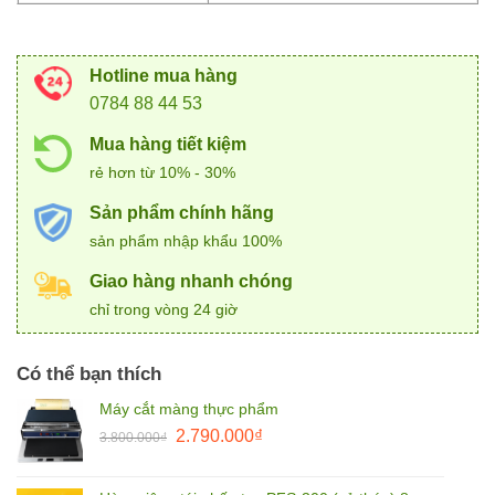
Hotline mua hàng
0784 88 44 53
Mua hàng tiết kiệm
rẻ hơn từ 10% - 30%
Sản phẩm chính hãng
sản phẩm nhập khẩu 100%
Giao hàng nhanh chóng
chỉ trong vòng 24 giờ
Có thể bạn thích
Máy cắt màng thực phẩm
Giá
Giá
2.790.000
₫
3.800.000
₫
gốc
hiện
là:
tại