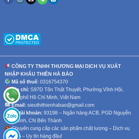
CÔNG TY TNHH THƯƠNG MẠI DỊCH VỤ XUẤT
NHẬP KHẨU THIÊN HÀ BẢO
Mã số thuế:
0316754370
Địa chỉ:
S97D Tôn Thất Thuyết, Phường Vĩnh Hội,
Thành phố Hồ Chí Minh, Việt Nam
Email:
sieuthithienhabao@gmail.com
Số tài khoản:
93198 – Ngân hàng ACB, PGD Nguyễn
Thái Bình, CN Bến Thành
Chuyên cung cấp các sản phẩm chất lượng – Dịch vụ
tận tâm – Uy tín hàng đầu!