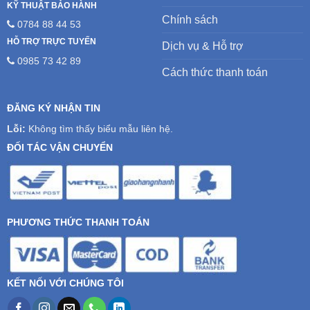
KỸ THUẬT BẢO HÀNH
Chính sách
0784 88 44 53
HỖ TRỢ TRỰC TUYẾN
Dịch vụ & Hỗ trợ
0985 73 42 89
Cách thức thanh toán
ĐĂNG KÝ NHẬN TIN
Lỗi:
Không tìm thấy biểu mẫu liên hệ.
ĐỐI TÁC VẬN CHUYỂN
PHƯƠNG THỨC THANH TOÁN
KẾT NỐI VỚI CHÚNG TÔI