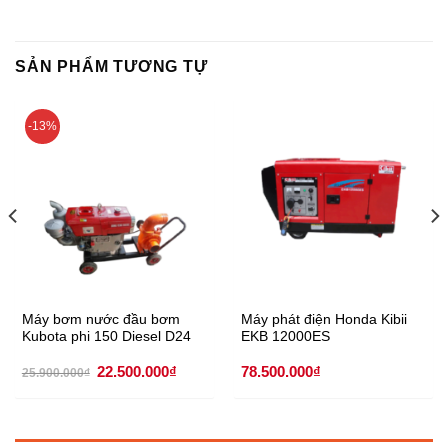
SẢN PHẨM TƯƠNG TỰ
-13%
Máy bơm nước đầu bơm
Máy phát điện Honda Kibii
Kubota phi 150 Diesel D24
EKB 12000ES
Giá
Giá
22.500.000
₫
78.500.000
₫
25.900.000
₫
gốc
hiện
là:
tại
25.900.000₫.
là:
22.500.000₫.