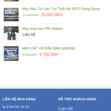
là:
tại
Máy Hàn Túi Liên Tục Thổi Khí NITO Dạng Đứng
1.650.000₫.
là:
Giá
Giá
25.000.000
₫
27.500.000
₫
1.500.000₫.
gốc
hiện
là:
tại
Máy may bao PIN Haikani
27.500.000₫.
là:
Liên hệ
25.000.000₫.
MÁY CẮT VẢI ĐẦU BÀN SANTAR
Giá
Giá
4.700.000
₫
5.200.000
₫
gốc
hiện
là:
tại
5.200.000₫.
là:
4.700.000₫.
LIÊN HỆ MUA HÀNG
HỖ TRỢ KHÁCH HÀNG
0784 88 44 53
Cam kết