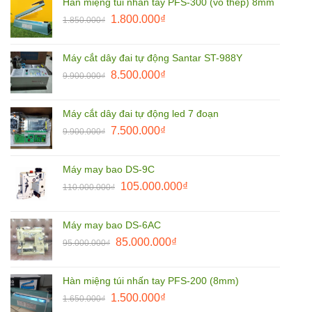
Hàn miệng túi nhấn tay PFS-300 (vỏ thép) 8mm
3.800.000₫.
là:
Giá
Giá
1.800.000
₫
2.790.000₫.
1.850.000
₫
gốc
hiện
là:
tại
Máy cắt dây đai tự động Santar ST-988Y
1.850.000₫.
là:
Giá
Giá
8.500.000
₫
9.900.000
₫
1.800.000₫.
gốc
hiện
là:
tại
Máy cắt dây đai tự động led 7 đoạn
9.900.000₫.
là:
Giá
Giá
7.500.000
₫
9.900.000
₫
8.500.000₫.
gốc
hiện
là:
tại
Máy may bao DS-9C
9.900.000₫.
là:
Giá
Giá
105.000.000
₫
110.000.000
₫
7.500.000₫.
gốc
hiện
là:
tại
Máy may bao DS-6AC
110.000.000₫.
là:
Giá
Giá
85.000.000
₫
95.000.000
₫
105.000.000₫.
gốc
hiện
là:
tại
Hàn miệng túi nhấn tay PFS-200 (8mm)
95.000.000₫.
là:
Giá
Giá
1.500.000
₫
1.650.000
₫
85.000.000₫.
gốc
hiện