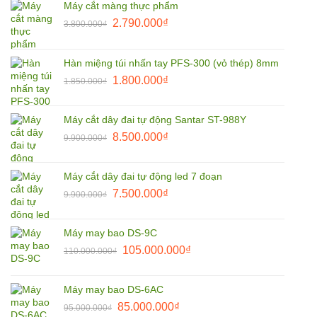
Máy cắt màng thực phẩm
Giá
Giá
2.790.000
₫
3.800.000
₫
gốc
hiện
là:
tại
Hàn miệng túi nhấn tay PFS-300 (vỏ thép) 8mm
3.800.000₫.
là:
Giá
Giá
1.800.000
₫
2.790.000₫.
1.850.000
₫
gốc
hiện
là:
tại
Máy cắt dây đai tự động Santar ST-988Y
1.850.000₫.
là:
Giá
Giá
8.500.000
₫
9.900.000
₫
1.800.000₫.
gốc
hiện
là:
tại
Máy cắt dây đai tự động led 7 đoạn
9.900.000₫.
là:
Giá
Giá
7.500.000
₫
9.900.000
₫
8.500.000₫.
gốc
hiện
là:
tại
Máy may bao DS-9C
9.900.000₫.
là:
Giá
Giá
105.000.000
₫
110.000.000
₫
7.500.000₫.
gốc
hiện
là:
tại
Máy may bao DS-6AC
110.000.000₫.
là:
Giá
Giá
85.000.000
₫
95.000.000
₫
105.000.000₫.