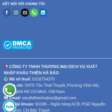
KẾT NỐI VỚI CHÚNG TÔI
CÔNG TY TNHH THƯƠNG MẠI DỊCH VỤ XUẤT
NHẬP KHẨU THIÊN HÀ BẢO
Mã số thuế:
0316754370
Địa chỉ:
S97D Tôn Thất Thuyết, Phường Vĩnh Hội,
Thành phố Hồ Chí Minh, Việt Nam
Email:
sieuthithienhabao@gmail.com
Số tài khoản:
93198 – Ngân hàng ACB, PGD Nguyễn
Thái Bình, CN Bến Thành