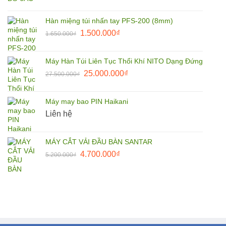
gốc
hiện
là:
tại
Hàn miệng túi nhấn tay PFS-200 (8mm)
95.000.000₫.
là:
Giá
Giá
1.500.000
₫
1.650.000
₫
85.000.000₫.
gốc
hiện
là:
tại
Máy Hàn Túi Liên Tục Thổi Khí NITO Dạng Đứng
1.650.000₫.
là:
Giá
Giá
25.000.000
₫
27.500.000
₫
1.500.000₫.
gốc
hiện
là:
tại
Máy may bao PIN Haikani
27.500.000₫.
là:
Liên hệ
25.000.000₫.
MÁY CẮT VẢI ĐẦU BÀN SANTAR
Giá
Giá
4.700.000
₫
5.200.000
₫
gốc
hiện
là:
tại
5.200.000₫.
là:
4.700.000₫.