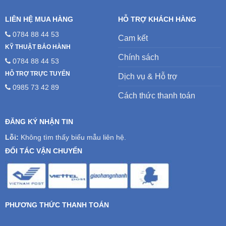
LIÊN HỆ MUA HÀNG
HỖ TRỢ KHÁCH HÀNG
0784 88 44 53
Cam kết
KỸ THUẬT BẢO HÀNH
Chính sách
0784 88 44 53
HỖ TRỢ TRỰC TUYẾN
Dịch vụ & Hỗ trợ
0985 73 42 89
Cách thức thanh toán
ĐĂNG KÝ NHẬN TIN
Lỗi:
Không tìm thấy biểu mẫu liên hệ.
ĐỐI TÁC VẬN CHUYỂN
PHƯƠNG THỨC THANH TOÁN