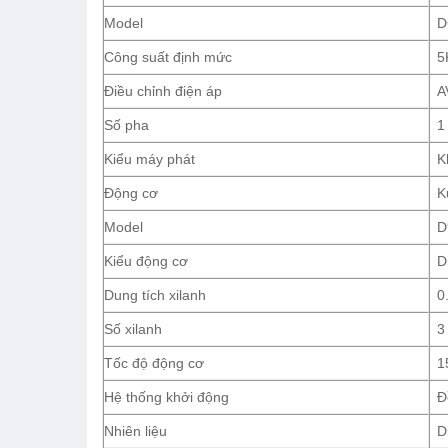
Model
D
Công suất định mức
5
Điều chỉnh điện áp
A
Số pha
1
Kiểu máy phát
K
Động cơ
K
Model
D
Kiểu động cơ
D
Dung tích xilanh
0
Số xilanh
3
Tốc độ động cơ
1
Hệ thống khởi động
Đ
Nhiên liệu
D