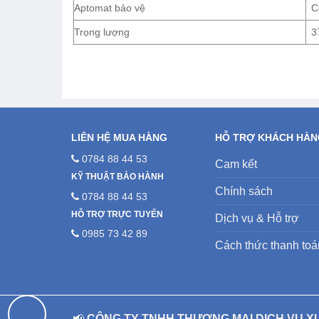
Aptomat bảo vệ
C
Trọng lượng
3
LIÊN HỆ MUA HÀNG
HỖ TRỢ KHÁCH HÀ
0784 88 44 53
Cam kết
KỸ THUẬT BẢO HÀNH
Chính sách
0784 88 44 53
HỖ TRỢ TRỰC TUYẾN
Dịch vụ & Hỗ trợ
0985 73 42 89
Cách thức thanh toá
📢
CÔNG TY TNHH THƯƠNG MẠI DỊCH VỤ X