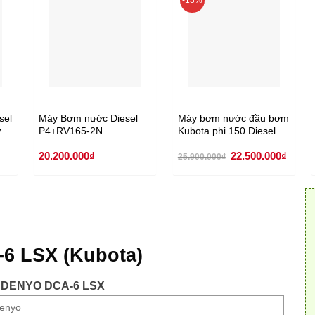
sel
Máy Bơm nước Diesel
Máy bơm nước đầu bơm
w
P4+RV165-2N
Kubota phi 150 Diesel
D24
Giá
Giá
20.200.000
₫
22.500.000
₫
25.900.000
₫
gốc
hiện
là:
tại
25.900.000₫.
là:
22.50
-6 LSX (Kubota)
 DENYO DCA-6 LSX
enyo