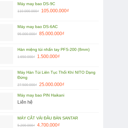
Máy may bao DS-9C
9.900.000₫.
là:
Giá
Giá
105.000.000
₫
110.000.000
₫
7.500.000₫.
gốc
hiện
là:
tại
Máy may bao DS-6AC
110.000.000₫.
là:
Giá
Giá
85.000.000
₫
95.000.000
₫
105.000.000₫.
gốc
hiện
là:
tại
Hàn miệng túi nhấn tay PFS-200 (8mm)
95.000.000₫.
là:
Giá
Giá
1.500.000
₫
1.650.000
₫
85.000.000₫.
gốc
hiện
là:
tại
Máy Hàn Túi Liên Tục Thổi Khí NITO Dạng
1.650.000₫.
là:
Đứng
1.500.000₫.
Giá
Giá
25.000.000
₫
27.500.000
₫
gốc
hiện
Máy may bao PIN Haikani
là:
tại
Liên hệ
27.500.000₫.
là:
25.000.000₫.
MÁY CẮT VẢI ĐẦU BÀN SANTAR
Giá
Giá
4.700.000
₫
5.200.000
₫