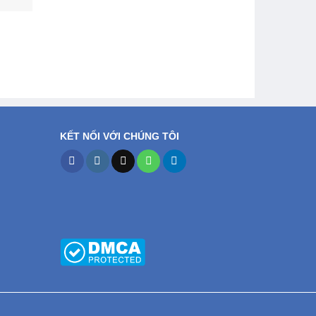
gốc
hiện
là:
tại
5.200.000₫.
là:
4.700.000₫.
KẾT NỐI VỚI CHÚNG TÔI