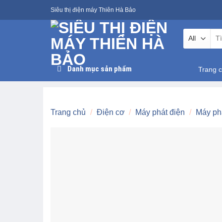
Skip
Siêu thị điện máy Thiên Hà Bảo
to
content
Tìm
kiế
Danh mục sản phẩm
Trang 
Trang chủ
/
Điện cơ
/
Máy phát điện
/
Máy ph