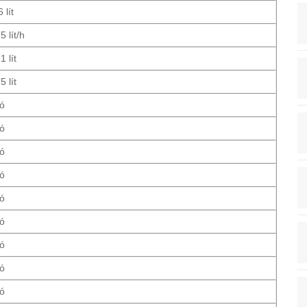
 lít
5 lít/h
1 lít
5 lít
ó
ó
ó
ó
ó
ó
ó
ó
ó