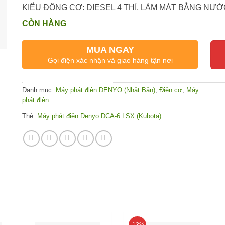
KIỂU ĐỘNG CƠ: DIESEL 4 THÌ, LÀM MÁT BẰNG NƯ
CÒN HÀNG
MUA NGAY
Gọi điện xác nhận và giao hàng tận nơi
Danh mục:
Máy phát điện DENYO (Nhật Bản)
,
Điện cơ
,
Máy
phát điện
Thẻ:
Máy phát điện Denyo DCA-6 LSX (Kubota)
-13%