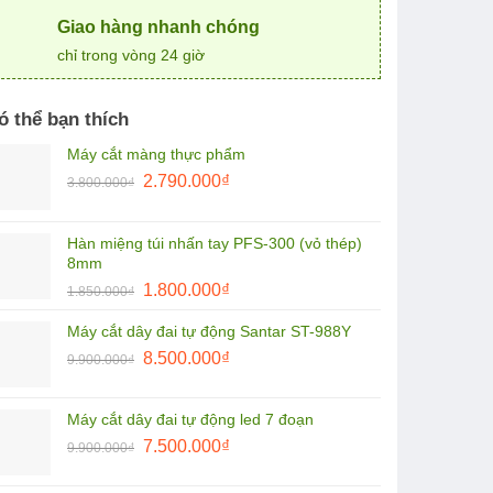
Giao hàng nhanh chóng
chỉ trong vòng 24 giờ
ó thể bạn thích
Máy cắt màng thực phẩm
Giá
Giá
2.790.000
₫
3.800.000
₫
gốc
hiện
là:
tại
Hàn miệng túi nhấn tay PFS-300 (vỏ thép)
3.800.000₫.
là:
8mm
2.790.000₫.
Giá
Giá
1.800.000
₫
1.850.000
₫
gốc
hiện
Máy cắt dây đai tự động Santar ST-988Y
là:
tại
Giá
Giá
1.850.000₫.
8.500.000
₫
là:
9.900.000
₫
gốc
hiện
1.800.000₫.
là:
tại
Máy cắt dây đai tự động led 7 đoạn
9.900.000₫.
là:
Giá
Giá
7.500.000
₫
9.900.000
₫
8.500.000₫.
gốc
hiện
là:
tại