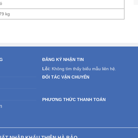
ó
79 kg
NG
ĐĂNG KÝ NHẬN TIN
Lỗi:
Không tìm thấy biểu mẫu liên hệ.
ĐỐI TÁC VẬN CHUYỂN
PHƯƠNG THỨC THANH TOÁN
n
UẤT NHẬP KHẨU THIÊN HÀ BẢO