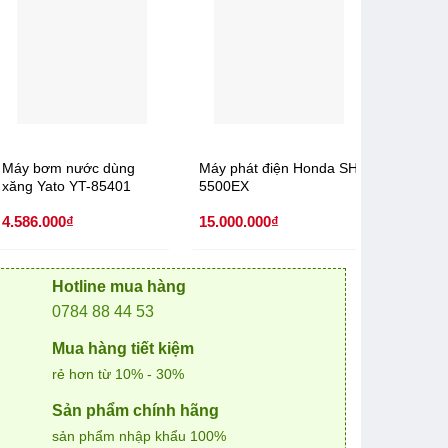
Máy bơm nước dùng
Máy phát điện Honda SH
MÁY PH
xăng Yato YT-85401
5500EX
CUMMIN
KW)
4.586.000
₫
15.000.000
₫
Liên hệ
0.000₫.
Hotline mua hàng
0784 88 44 53
Mua hàng tiết kiệm
rẻ hơn từ 10% - 30%
Sản phẩm chính hãng
sản phẩm nhập khẩu 100%