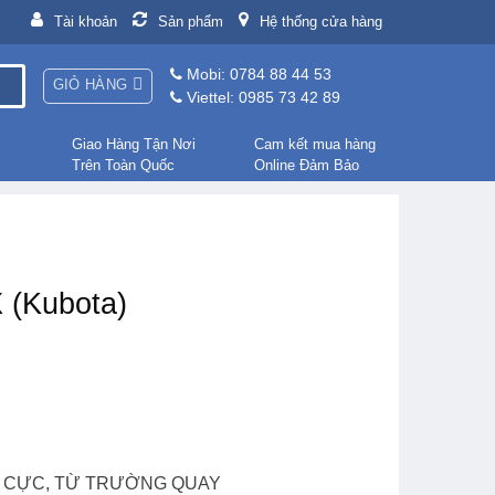
Tài khoản
Sản phẩm
Hệ thống cửa hàng
Mobi: 0784 88 44 53
GIỎ HÀNG
Viettel: 0985 73 42 89
Giao Hàng Tận Nơi
Cam kết mua hàng
Trên Toàn Quốc
Online Đảm Bảo
 (Kubota)
 4 CỰC, TỪ TRƯỜNG QUAY