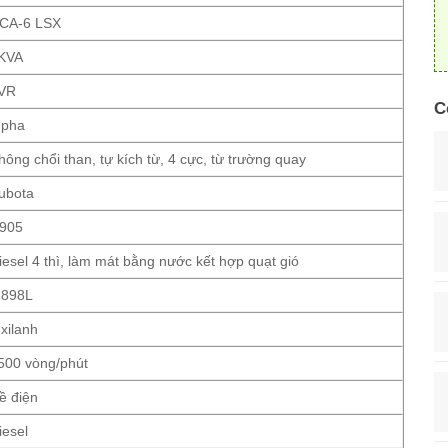
CA-6 LSX
KVA
VR
C
 pha
hông chổi than, tự kích từ, 4 cực, từ trường quay
ubota
905
iesel 4 thì, làm mát bằng nước kết hợp quạt gió
.898L
 xilanh
500 vòng/phút
ề điện
iesel