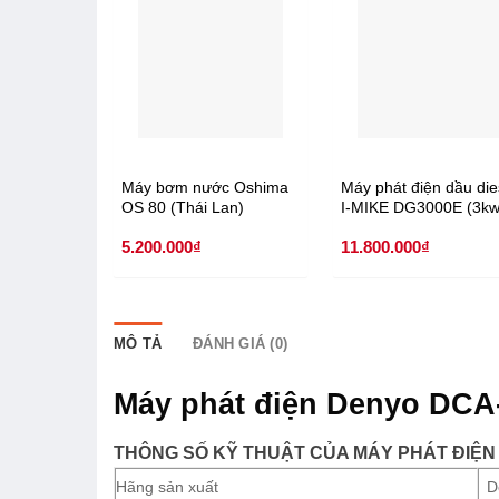
Máy bơm nước Oshima
Máy phát điện dầu die
OS 80 (Thái Lan)
I-MIKE DG3000E (3k
trần)
5.200.000
₫
11.800.000
₫
MÔ TẢ
ĐÁNH GIÁ (0)
Máy phát điện Denyo DCA
THÔNG SỐ KỸ THUẬT CỦA MÁY PHÁT ĐIỆN
Hãng sản xuất
D