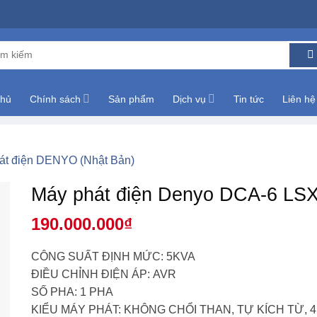
m:
chủ
Chính sách
Sản phẩm
Dịch vụ
Tin tức
Liên hệ
át điện DENYO (Nhật Bản)
Máy phát điện Denyo DCA-6 LSX
190.000.000
₫
CÔNG SUẤT ĐỊNH MỨC: 5KVA
ĐIỀU CHỈNH ĐIỆN ÁP: AVR
SỐ PHA: 1 PHA
KIỂU MÁY PHÁT: KHÔNG CHỔI THAN, TỰ KÍCH TỪ,