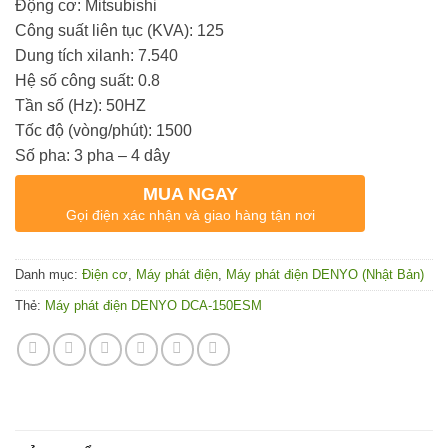
Động cơ: Mitsubishi
Công suất liên tục (KVA): 125
Dung tích xilanh: 7.540
Hệ số công suất: 0.8
Tần số (Hz): 50HZ
Tốc độ (vòng/phút): 1500
Số pha: 3 pha – 4 dây
MUA NGAY
Gọi điện xác nhận và giao hàng tận nơi
Danh mục:
Điện cơ
,
Máy phát điện
,
Máy phát điện DENYO (Nhật Bản)
Thẻ:
Máy phát điện DENYO DCA-150ESM