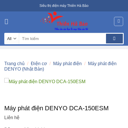
Skip
Siêu thị điện máy Thiên Hà Bảo
to
content
Tìm
kiếm:
Trang chủ
/
Điện cơ
/
Máy phát điện
/
Máy phát điện
DENYO (Nhật Bản)
Máy phát điện DENYO DCA-150ESM
Liên hệ