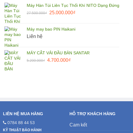
là:
tại
Máy Hàn Túi Liên Tục Thổi Khí NITO Dạng Đứng
1.650.000₫.
là:
Giá
Giá
25.000.000
₫
27.500.000
₫
1.500.000₫.
gốc
hiện
là:
tại
Máy may bao PIN Haikani
27.500.000₫.
là:
Liên hệ
25.000.000₫.
MÁY CẮT VẢI ĐẦU BÀN SANTAR
Giá
Giá
4.700.000
₫
5.200.000
₫
gốc
hiện
là:
tại
5.200.000₫.
là:
4.700.000₫.
LIÊN HỆ MUA HÀNG
HỖ TRỢ KHÁCH HÀNG
0784 88 44 53
Cam kết
KỸ THUẬT BẢO HÀNH