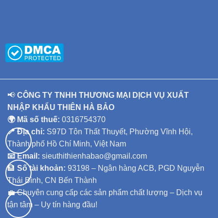
📢
CÔNG TY TNHH THƯƠNG MẠI DỊCH VỤ XUẤT
NHẬP KHẨU THIÊN HÀ BẢO
🌍 Mã số thuế:
0316754370
📍 Địa chỉ:
S97D Tôn Thất Thuyết, Phường Vĩnh Hội,
Thành phố Hồ Chí Minh, Việt Nam
📧 Email:
sieuthithienhabao@gmail.com
🏦
Số tài khoản:
93198 – Ngân hàng ACB, PGD Nguyễn
Thái Bình, CN Bến Thành
💼 Chuyên cung cấp các sản phẩm chất lượng – Dịch vụ
tận tâm – Uy tín hàng đầu!