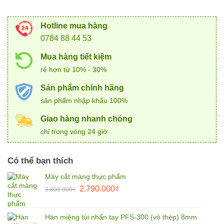
Hotline mua hàng
0784 88 44 53
Mua hàng tiết kiệm
rẻ hơn từ 10% - 30%
Sản phẩm chính hãng
sản phẩm nhập khẩu 100%
Giao hàng nhanh chóng
chỉ trong vòng 24 giờ
Có thể bạn thích
Máy cắt màng thực phẩm
Giá
Giá
2.790.000
₫
3.800.000
₫
gốc
hiện
là:
tại
Hàn miệng túi nhấn tay PFS-300 (vỏ thép) 8mm
3.800.000₫.
là: