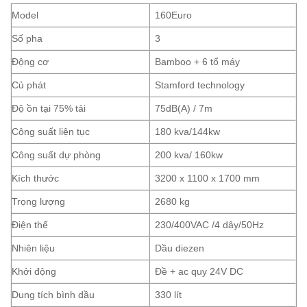
Model
160Euro
Số pha
3
Động cơ
Bamboo + 6 tổ máy
Củ phát
Stamford technology
Độ ồn tại 75% tải
75dB(A) / 7m
Công suất liện tục
180 kva/144kw
Công suất dự phòng
200 kva/ 160kw
Kích thước
3200 x 1100 x 1700 mm
Trọng lượng
2680 kg
Điện thế
230/400VAC /4 dây/50Hz
Nhiên liệu
Dầu diezen
Khởi động
Đề + ac quy 24V DC
Dung tích bình dầu
330 lít