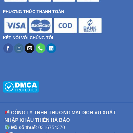
PHƯƠNG THỨC THANH TOÁN
KẾT NỐI VỚI CHÚNG TÔI
CÔNG TY TNHH THƯƠNG MẠI DỊCH VỤ XUẤT
NHẬP KHẨU THIÊN HÀ BẢO
Mã số thuế:
0316754370