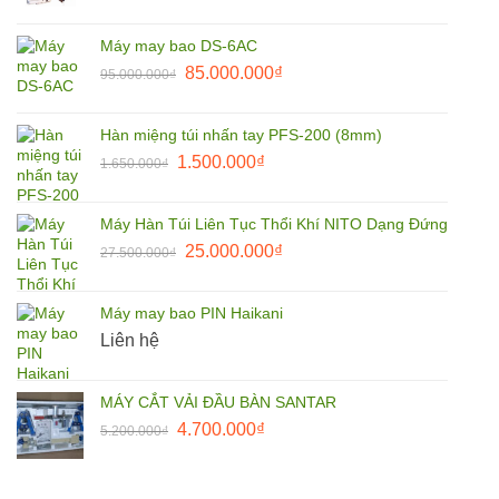
gốc
hiện
là:
tại
Máy may bao DS-6AC
110.000.000₫.
là:
Giá
Giá
85.000.000
₫
95.000.000
₫
105.000.000₫.
gốc
hiện
là:
tại
Hàn miệng túi nhấn tay PFS-200 (8mm)
95.000.000₫.
là:
Giá
Giá
1.500.000
₫
1.650.000
₫
85.000.000₫.
gốc
hiện
là:
tại
Máy Hàn Túi Liên Tục Thổi Khí NITO Dạng Đứng
1.650.000₫.
là:
Giá
Giá
25.000.000
₫
27.500.000
₫
1.500.000₫.
gốc
hiện
là:
tại
Máy may bao PIN Haikani
27.500.000₫.
là:
Liên hệ
25.000.000₫.
MÁY CẮT VẢI ĐẦU BÀN SANTAR
Giá
Giá
4.700.000
₫
5.200.000
₫
gốc
hiện
là:
tại
5.200.000₫.
là: