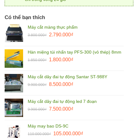
Có thể bạn thích
Máy cắt màng thực phẩm
Giá
Giá
2.790.000
₫
3.800.000
₫
gốc
hiện
là:
tại
Hàn miệng túi nhấn tay PFS-300 (vỏ thép) 8mm
3.800.000₫.
là:
Giá
Giá
1.800.000
₫
2.790.000₫.
1.850.000
₫
gốc
hiện
là:
tại
Máy cắt dây đai tự động Santar ST-988Y
1.850.000₫.
là:
Giá
Giá
8.500.000
₫
9.900.000
₫
1.800.000₫.
gốc
hiện
là:
tại
Máy cắt dây đai tự động led 7 đoạn
9.900.000₫.
là:
Giá
Giá
7.500.000
₫
9.900.000
₫
8.500.000₫.
gốc
hiện
là:
tại
Máy may bao DS-9C
9.900.000₫.
là:
Giá
Giá
105.000.000
₫
110.000.000
₫
7.500.000₫.