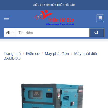
Skip
Siêu thị điện máy Thiên Hà Bảo
to
content
Tìm
kiếm:
Trang chủ
/
Điện cơ
/
Máy phát điện
/
Máy phát điện
BAMBOO