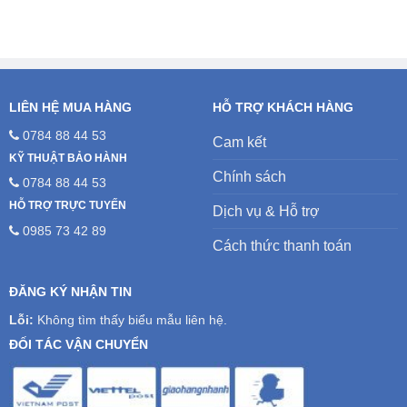
4.700.000₫.
LIÊN HỆ MUA HÀNG
HỖ TRỢ KHÁCH HÀNG
0784 88 44 53
Cam kết
KỸ THUẬT BẢO HÀNH
Chính sách
0784 88 44 53
HỖ TRỢ TRỰC TUYẾN
Dịch vụ & Hỗ trợ
0985 73 42 89
Cách thức thanh toán
ĐĂNG KÝ NHẬN TIN
Lỗi:
Không tìm thấy biểu mẫu liên hệ.
ĐỐI TÁC VẬN CHUYỂN