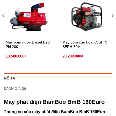
Máy bơm nước Diesel D20
Máy bơm cứu hỏa KOSHIN
Phi 200
SERH-50V
13.500.000
₫
20.200.000
₫
.000₫.
MÔ TẢ
ĐÁNH GIÁ (0)
Máy phát điện BamBoo BmB 160Euro
Thông số của máy phát điện BamBoo BmB 160Euro: