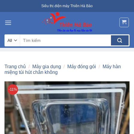
Skip
Siêu thị điện máy Thiên Hà Bảo
to
content
Tìm
kiếm:
Trang chủ
/
Máy gia dụng
/
Máy đóng gói
/
Máy hàn
miệng túi hút chân không
-11%