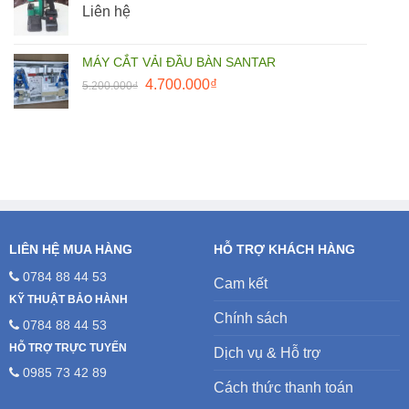
Liên hệ
25.000.000₫.
MÁY CẮT VẢI ĐẦU BÀN SANTAR
Giá
Giá
4.700.000
₫
5.200.000
₫
gốc
hiện
là:
tại
5.200.000₫.
là:
4.700.000₫.
LIÊN HỆ MUA HÀNG
HỖ TRỢ KHÁCH HÀNG
0784 88 44 53
Cam kết
KỸ THUẬT BẢO HÀNH
Chính sách
0784 88 44 53
HỖ TRỢ TRỰC TUYẾN
Dịch vụ & Hỗ trợ
0985 73 42 89
Cách thức thanh toán