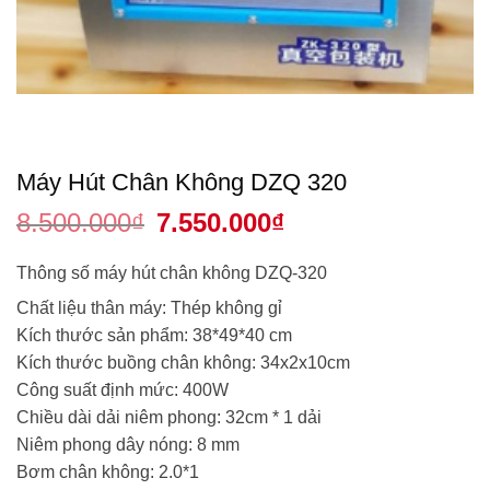
Máy Hút Chân Không DZQ 320
8.500.000
₫
Giá
7.550.000
₫
Giá
gốc
hiện
là:
tại
8.500.000₫.
là:
Thông số máy hút chân không DZQ-320
7.550.000₫.
Chất liệu thân máy: Thép không gỉ
Kích thước sản phẩm: 38*49*40 cm
Kích thước buồng chân không: 34x2x10cm
Công suất định mức: 400W
Chiều dài dải niêm phong: 32cm * 1 dải
Niêm phong dây nóng: 8 mm
Bơm chân không: 2.0*1