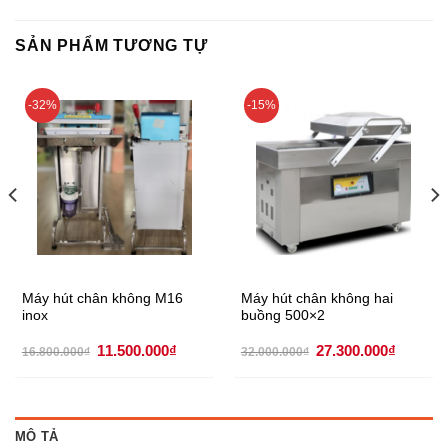
SẢN PHẨM TƯƠNG TỰ
-32%
-15%
Máy hút chân không M16
Máy hút chân không hai
inox
buồng 500×2
Giá
Giá
Giá
Giá
11.500.000
₫
27.300.000
₫
16.800.000
₫
32.000.000
₫
gốc
hiện
gốc
hiện
là:
tại
là:
tại
16.800.000₫.
là:
32.000.000₫.
là:
.000₫.
11.500.000₫.
27.300.
MÔ TẢ