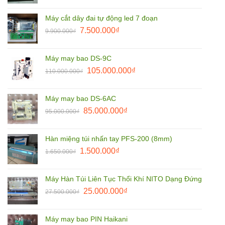
gốc
hiện
là:
tại
Máy cắt dây đai tự động led 7 đoạn
9.900.000₫.
là:
Giá
Giá
7.500.000
₫
9.900.000
₫
8.500.000₫.
gốc
hiện
là:
tại
Máy may bao DS-9C
9.900.000₫.
là:
Giá
Giá
105.000.000
₫
110.000.000
₫
7.500.000₫.
gốc
hiện
là:
tại
Máy may bao DS-6AC
110.000.000₫.
là:
Giá
Giá
85.000.000
₫
95.000.000
₫
105.000.000₫.
gốc
hiện
là:
tại
Hàn miệng túi nhấn tay PFS-200 (8mm)
95.000.000₫.
là:
Giá
Giá
1.500.000
₫
1.650.000
₫
85.000.000₫.
gốc
hiện
là:
tại
Máy Hàn Túi Liên Tục Thổi Khí NITO Dạng Đứng
1.650.000₫.
là:
Giá
Giá
25.000.000
₫
27.500.000
₫
1.500.000₫.
gốc
hiện
là:
tại
Máy may bao PIN Haikani
27.500.000₫.
là: