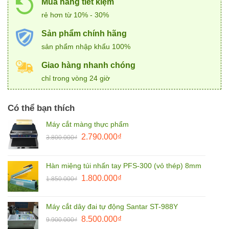
Mua hàng tiết kiệm
rẻ hơn từ 10% - 30%
Sản phẩm chính hãng
sản phẩm nhập khẩu 100%
Giao hàng nhanh chóng
chỉ trong vòng 24 giờ
Có thể bạn thích
Máy cắt màng thực phẩm
Giá
Giá
2.790.000
₫
3.800.000
₫
gốc
hiện
là:
tại
Hàn miệng túi nhấn tay PFS-300 (vỏ thép) 8mm
3.800.000₫.
là:
Giá
Giá
1.800.000
₫
2.790.000₫.
1.850.000
₫
gốc
hiện
là:
tại
Máy cắt dây đai tự động Santar ST-988Y
1.850.000₫.
là:
Giá
Giá
8.500.000
₫
9.900.000
₫
1.800.000₫.