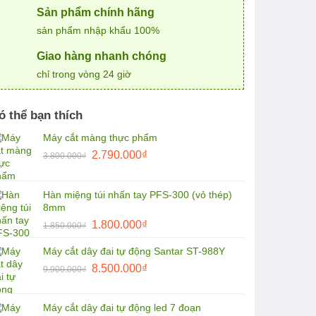
Sản phẩm chính hãng
sản phẩm nhập khẩu 100%
Giao hàng nhanh chóng
chỉ trong vòng 24 giờ
ó thể bạn thích
Máy cắt màng thực phẩm
Giá
Giá
2.790.000
₫
3.800.000
₫
gốc
hiện
là:
tại
Hàn miệng túi nhấn tay PFS-300 (vỏ thép)
3.800.000₫.
là:
8mm
2.790.000₫.
Giá
Giá
1.800.000
₫
1.850.000
₫
gốc
hiện
Máy cắt dây đai tự động Santar ST-988Y
là:
tại
Giá
Giá
1.850.000₫.
8.500.000
₫
là:
9.900.000
₫
gốc
hiện
1.800.000₫.
là:
tại
Máy cắt dây đai tự động led 7 đoạn
9.900.000₫.
là: