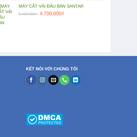
MÁY CẮT VẢI ĐẦU BÀN SANTAR
Giá
Giá
4.700.000
₫
5.200.000
₫
gốc
hiện
là:
tại
5.200.000₫.
là:
4.700.000₫.
KẾT NỐI VỚI CHÚNG TÔI