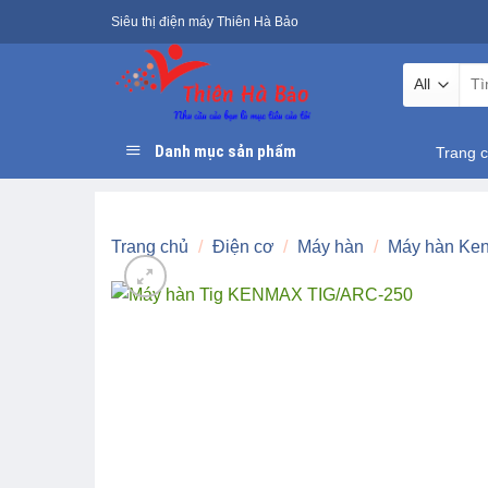
Skip
Siêu thị điện máy Thiên Hà Bảo
to
content
Tìm
kiếm
Danh mục sản phẩm
Trang 
Trang chủ
/
Điện cơ
/
Máy hàn
/
Máy hàn Ke