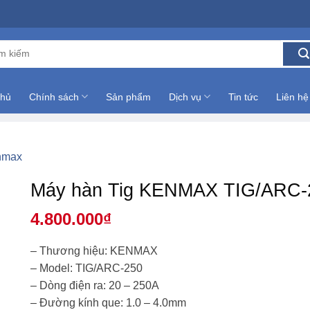
:
chủ
Chính sách
Sản phẩm
Dịch vụ
Tin tức
Liên hệ
nmax
Máy hàn Tig KENMAX TIG/ARC-
4.800.000
₫
– Thương hiệu: KENMAX
– Model: TIG/ARC-250
– Dòng điện ra: 20 – 250A
– Đường kính que: 1.0 – 4.0mm