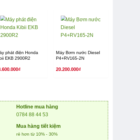
áy phát điện Honda
Máy Bơm nước Diesel
ibii EKB 2900R2
P4+RV165-2N
3.600.000
₫
20.200.000
₫
Máy bơm n
Yokohama 
2.850.000
₫
000₫.
Hotline mua hàng
0784 88 44 53
Mua hàng tiết kiệm
rẻ hơn từ 10% - 30%