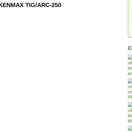
g KENMAX TIG/ARC-250
C