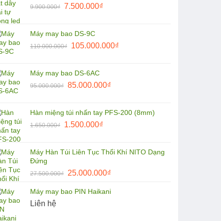
Giá
Giá
7.500.000
₫
9.900.000
₫
8.500.000₫.
gốc
hiện
là:
tại
Máy may bao DS-9C
9.900.000₫.
là:
Giá
Giá
105.000.000
₫
110.000.000
₫
7.500.000₫.
gốc
hiện
là:
tại
Máy may bao DS-6AC
110.000.000₫.
là:
Giá
Giá
85.000.000
₫
95.000.000
₫
105.000.000₫.
gốc
hiện
là:
tại
Hàn miệng túi nhấn tay PFS-200 (8mm)
95.000.000₫.
là:
Giá
Giá
1.500.000
₫
1.650.000
₫
85.000.000₫.
gốc
hiện
là:
tại
Máy Hàn Túi Liên Tục Thổi Khí NITO Dạng
1.650.000₫.
là:
Đứng
1.500.000₫.
Giá
Giá
25.000.000
₫
27.500.000
₫
gốc
hiện
Máy may bao PIN Haikani
là:
tại
Liên hệ
27.500.000₫.
là:
25.000.000₫.