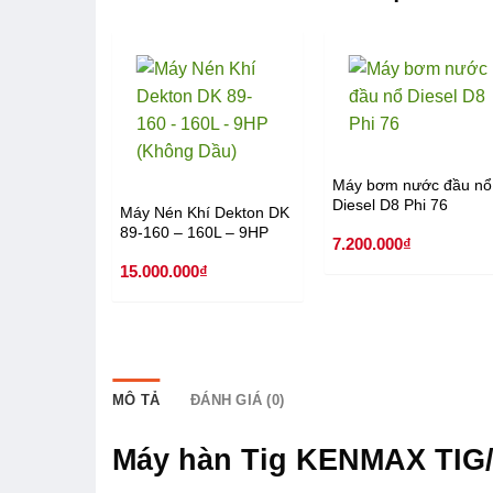
Máy bơm nước đầu nổ
Diesel D8 Phi 76
Máy Nén Khí Dekton DK
89-160 – 160L – 9HP
7.200.000
₫
ện Bamboo
(Không Dầu)
 diesel
15.000.000
₫
MÔ TẢ
ĐÁNH GIÁ (0)
Máy hàn Tig KENMAX TIG