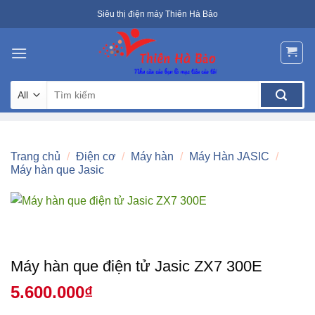
Skip
Siêu thị điện máy Thiên Hà Bảo
to
content
Tìm
kiếm:
Trang chủ
/
Điện cơ
/
Máy hàn
/
Máy Hàn JASIC
/
Máy hàn que Jasic
Máy hàn que điện tử Jasic ZX7 300E
5.600.000
₫