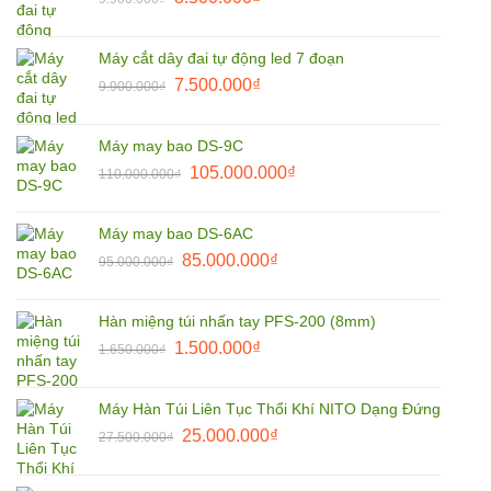
1.800.000₫.
gốc
hiện
là:
tại
Máy cắt dây đai tự động led 7 đoạn
9.900.000₫.
là:
Giá
Giá
7.500.000
₫
9.900.000
₫
8.500.000₫.
gốc
hiện
là:
tại
Máy may bao DS-9C
9.900.000₫.
là:
Giá
Giá
105.000.000
₫
110.000.000
₫
7.500.000₫.
gốc
hiện
là:
tại
Máy may bao DS-6AC
110.000.000₫.
là:
Giá
Giá
85.000.000
₫
95.000.000
₫
105.000.000₫.
gốc
hiện
là:
tại
Hàn miệng túi nhấn tay PFS-200 (8mm)
95.000.000₫.
là:
Giá
Giá
1.500.000
₫
1.650.000
₫
85.000.000₫.
gốc
hiện
là:
tại
Máy Hàn Túi Liên Tục Thổi Khí NITO Dạng Đứng
1.650.000₫.
là:
Giá
Giá
25.000.000
₫
27.500.000
₫
1.500.000₫.
gốc
hiện
là:
tại