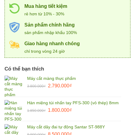
Mua hàng tiết kiệm
rẻ hơn từ 10% - 30%
Sản phẩm chính hãng
sản phẩm nhập khẩu 100%
Giao hàng nhanh chóng
chỉ trong vòng 24 giờ
Có thể bạn thích
Máy cắt màng thực phẩm
Giá
Giá
2.790.000
₫
3.800.000
₫
gốc
hiện
là:
tại
Hàn miệng túi nhấn tay PFS-300 (vỏ thép) 8mm
3.800.000₫.
là:
Giá
Giá
1.800.000
₫
2.790.000₫.
1.850.000
₫
gốc
hiện
là:
tại
Máy cắt dây đai tự động Santar ST-988Y
1.850.000₫.
là:
Giá
Giá
8.500.000
₫
9.900.000
₫