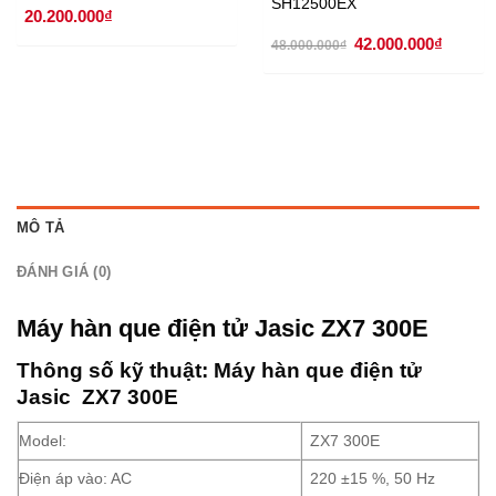
SH12500EX
20.200.000
₫
Giá
Giá
42.000.000
₫
48.000.000
₫
gốc
hiện
là:
tại
48.000.000₫.
là:
42.000.
MÔ TẢ
ĐÁNH GIÁ (0)
Máy hàn que điện tử Jasic ZX7 300E
Thông số kỹ thuật: Máy hàn que điện tử
Jasic ZX7 300E
Model:
ZX7 300E
Điện áp vào: AC
220 ±15 %, 50 Hz