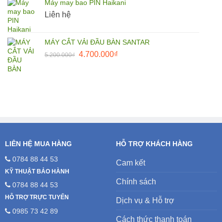
Máy may bao PIN Haikani
27.500.000₫.
là:
Liên hệ
25.000.000₫.
MÁY CẮT VẢI ĐẦU BÀN SANTAR
Giá
Giá
4.700.000
₫
5.200.000
₫
gốc
hiện
là:
tại
5.200.000₫.
là:
4.700.000₫.
LIÊN HỆ MUA HÀNG
HỖ TRỢ KHÁCH HÀNG
0784 88 44 53
Cam kết
KỸ THUẬT BẢO HÀNH
Chính sách
0784 88 44 53
HỖ TRỢ TRỰC TUYẾN
Dịch vụ & Hỗ trợ
0985 73 42 89
Cách thức thanh toán