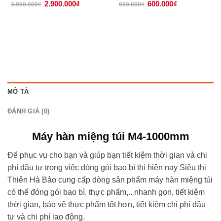
Giá
Giá
Giá
Giá
2.900.000
₫
600.000
₫
3.900.000
₫
650.000
₫
gốc
hiện
gốc
hiện
là:
tại
là:
tại
3.900.000₫.
là:
650.000₫.
là:
0₫.
2.900.000₫.
600.000₫.
MÔ TẢ
ĐÁNH GIÁ (0)
Máy hàn miệng túi M4-1000mm
Để phục vụ cho bạn và giúp bạn tiết kiệm thời gian và chi
phí đầu tư trong việc đóng gói bao bì thì hiện nay Siêu thị
Thiên Hà Bảo cung cấp dòng sản phẩm máy hàn miệng túi
có thể đóng gói bao bì, thực phẩm,.. nhanh gọn, tiết kiệm
thời gian, bảo vệ thực phẩm tốt hơn, tiết kiệm chi phí đầu
tư và chi phí lao động.