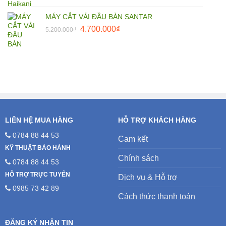
MÁY CẮT VẢI ĐẦU BÀN SANTAR
Giá
Giá
4.700.000
₫
5.200.000
₫
gốc
hiện
là:
tại
5.200.000₫.
là:
4.700.000₫.
LIÊN HỆ MUA HÀNG
HỖ TRỢ KHÁCH HÀNG
0784 88 44 53
Cam kết
KỸ THUẬT BẢO HÀNH
Chính sách
0784 88 44 53
HỖ TRỢ TRỰC TUYẾN
Dịch vụ & Hỗ trợ
0985 73 42 89
Cách thức thanh toán
ĐĂNG KÝ NHẬN TIN