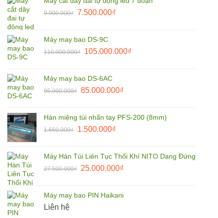
Máy cắt dây đai tự động led 7 đoạn
9.900.000₫.
là:
Giá
Giá
7.500.000
₫
9.900.000
₫
8.500.000₫.
gốc
hiện
là:
tại
Máy may bao DS-9C
9.900.000₫.
là:
Giá
Giá
105.000.000
₫
110.000.000
₫
7.500.000₫.
gốc
hiện
là:
tại
Máy may bao DS-6AC
110.000.000₫.
là:
Giá
Giá
85.000.000
₫
95.000.000
₫
105.000.000₫.
gốc
hiện
là:
tại
Hàn miệng túi nhấn tay PFS-200 (8mm)
95.000.000₫.
là:
Giá
Giá
1.500.000
₫
1.650.000
₫
85.000.000₫.
gốc
hiện
là:
tại
Máy Hàn Túi Liên Tục Thổi Khí NITO Dạng Đứng
1.650.000₫.
là:
Giá
Giá
25.000.000
₫
27.500.000
₫
1.500.000₫.
gốc
hiện
là:
tại
Máy may bao PIN Haikani
27.500.000₫.
là:
Liên hệ
25.000.000₫.