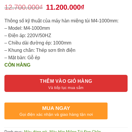
12.700.000
₫
Giá
11.200.000
₫
Giá
gốc
hiện
là:
tại
12.700.000₫.
là:
Thông số kỹ thuật của máy hàn miệng túi M4-1000mm:
11.200.000₫.
– Model: M4-1000mm
– Điện áp: 220V/50HZ
– Chiều dài đường ép: 1000mm
– Khung chân: Thép sơn tĩnh điện
– Mặt bàn: Gỗ ép
CÒN HÀNG
THÊM VÀO GIỎ HÀNG
MUA NGAY
Gọi điện xác nhận và giao hàng tận nơi
Danh mục:
Máy đóng gói
,
Máy Hàn Miệng Túi Đạp Chân