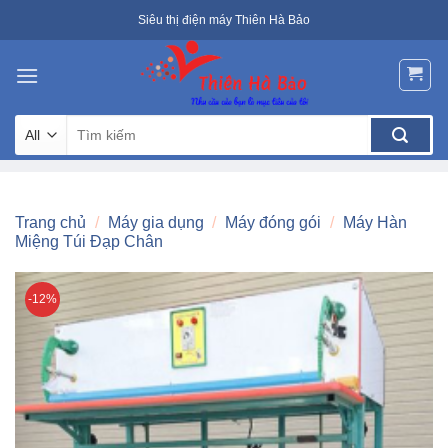
Skip
Siêu thị điện máy Thiên Hà Bảo
to
content
Tìm
kiếm:
Trang chủ
/
Máy gia dụng
/
Máy đóng gói
/
Máy Hàn
Miệng Túi Đạp Chân
-12%