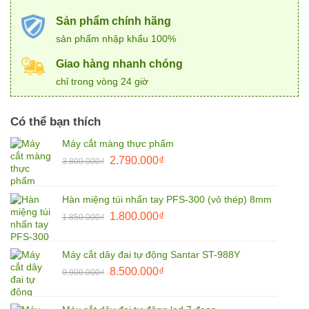
Sản phẩm chính hãng
sản phẩm nhập khẩu 100%
Giao hàng nhanh chóng
chỉ trong vòng 24 giờ
Có thể bạn thích
Máy cắt màng thực phẩm
Giá
Giá
2.790.000
₫
3.800.000
₫
gốc
hiện
là:
tại
Hàn miệng túi nhấn tay PFS-300 (vỏ thép) 8mm
3.800.000₫.
là:
Giá
Giá
1.800.000
₫
2.790.000₫.
1.850.000
₫
gốc
hiện
là:
tại
Máy cắt dây đai tự động Santar ST-988Y
1.850.000₫.
là:
Giá
Giá
8.500.000
₫
9.900.000
₫
1.800.000₫.
gốc
hiện
là:
tại