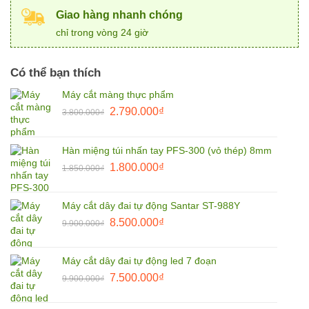
Giao hàng nhanh chóng
chỉ trong vòng 24 giờ
Có thể bạn thích
Máy cắt màng thực phẩm
Giá
Giá
2.790.000
₫
3.800.000
₫
gốc
hiện
là:
tại
Hàn miệng túi nhấn tay PFS-300 (vỏ thép) 8mm
3.800.000₫.
là:
Giá
Giá
1.800.000
₫
2.790.000₫.
1.850.000
₫
gốc
hiện
là:
tại
Máy cắt dây đai tự động Santar ST-988Y
1.850.000₫.
là:
Giá
Giá
8.500.000
₫
9.900.000
₫
1.800.000₫.
gốc
hiện
là:
tại
Máy cắt dây đai tự động led 7 đoạn
9.900.000₫.
là:
Giá
Giá
7.500.000
₫
9.900.000
₫
8.500.000₫.
gốc
hiện
là:
tại