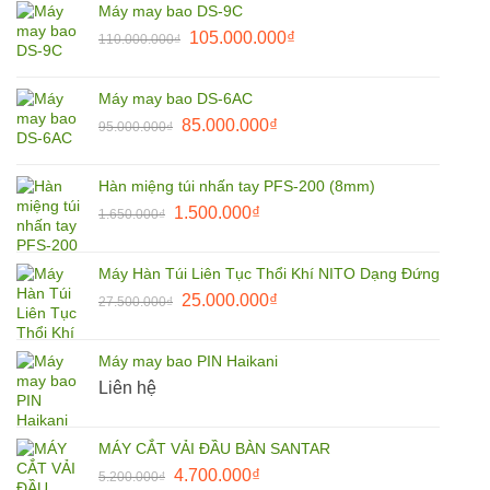
Máy may bao DS-9C
9.900.000₫.
là:
Giá
Giá
105.000.000
₫
110.000.000
₫
7.500.000₫.
gốc
hiện
là:
tại
Máy may bao DS-6AC
110.000.000₫.
là:
Giá
Giá
85.000.000
₫
95.000.000
₫
105.000.000₫.
gốc
hiện
là:
tại
Hàn miệng túi nhấn tay PFS-200 (8mm)
95.000.000₫.
là:
Giá
Giá
1.500.000
₫
1.650.000
₫
85.000.000₫.
gốc
hiện
là:
tại
Máy Hàn Túi Liên Tục Thổi Khí NITO Dạng Đứng
1.650.000₫.
là:
Giá
Giá
25.000.000
₫
27.500.000
₫
1.500.000₫.
gốc
hiện
là:
tại
Máy may bao PIN Haikani
27.500.000₫.
là:
Liên hệ
25.000.000₫.
MÁY CẮT VẢI ĐẦU BÀN SANTAR
Giá
Giá
4.700.000
₫
5.200.000
₫