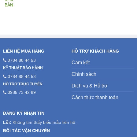
gốc
hiện
là:
tại
5.200.000₫.
là:
4.700.000₫.
LIÊN HỆ MUA HÀNG
HỖ TRỢ KHÁCH HÀNG
0784 88 44 53
Cam kết
KỸ THUẬT BẢO HÀNH
Chính sách
0784 88 44 53
HỖ TRỢ TRỰC TUYẾN
Dịch vụ & Hỗ trợ
0985 73 42 89
Cách thức thanh toán
ĐĂNG KÝ NHẬN TIN
Lỗi:
Không tìm thấy biểu mẫu liên hệ.
ĐỐI TÁC VẬN CHUYỂN