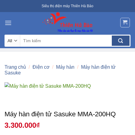
Skip
Siêu thị điện máy Thiên Hà Bảo
to
content
Tìm
kiếm:
Trang chủ
/
Điện cơ
/
Máy hàn
/
Máy hàn điện tử
Sasuke
Máy hàn điện tử Sasuke MMA-200HQ
3.300.000
₫