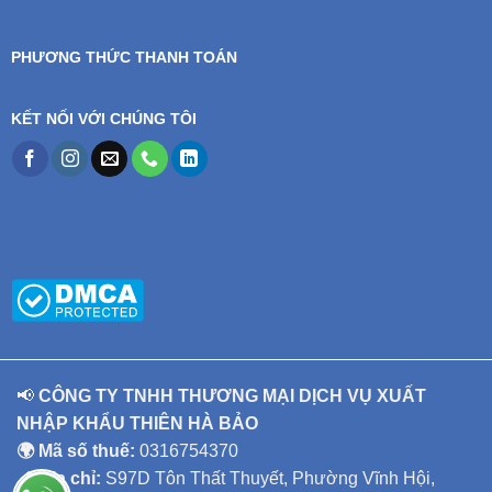
PHƯƠNG THỨC THANH TOÁN
KẾT NỐI VỚI CHÚNG TÔI
📢
CÔNG TY TNHH THƯƠNG MẠI DỊCH VỤ XUẤT
NHẬP KHẨU THIÊN HÀ BẢO
🌍 Mã số thuế:
0316754370
📍 Địa chỉ:
S97D Tôn Thất Thuyết, Phường Vĩnh Hội,